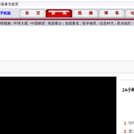
维读者为首页
首
页
新
闻
视
频
博
客
手机版
维视频
|
环球大观
|
中国嘹望
|
美国看台
|
加国要览
|
留学移民
|
信息时代
|
星光灿烂
|
24
1
明
2
爆