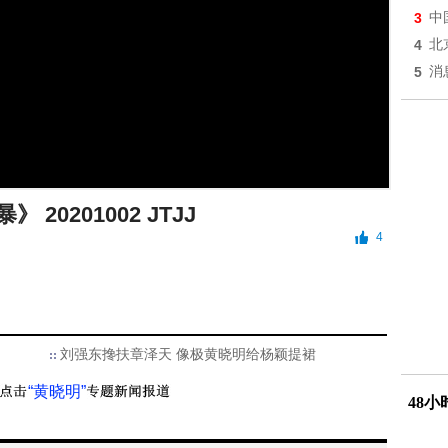
3
中
4
北
5
消
 20201002 JTJJ
4
刘强东搀扶章泽天 像极黄晓明给杨颖提裙
“黄晓明”
48