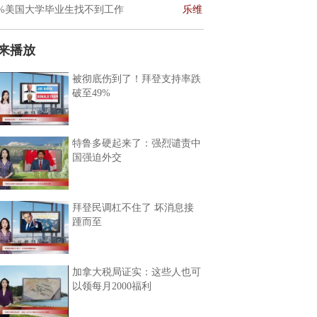
0%美国大学毕业生找不到工作
乐维
来播放
被彻底伤到了！拜登支持率跌
破至49%
特鲁多硬起来了：强烈谴责中
国强迫外交
拜登民调杠不住了 坏消息接
踵而至
加拿大税局证实：这些人也可
以领每月2000福利