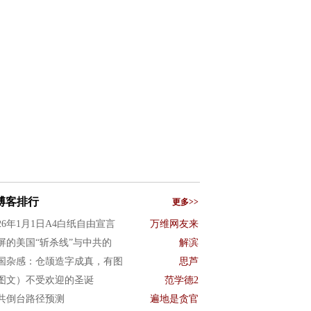
博客排行
更多>>
026年1月1日A4白纸自由宣言
万维网友来
屏的美国“斩杀线”与中共的
解滨
国杂感：仓颉造字成真，有图
思芦
图文）不受欢迎的圣诞
范学德2
共倒台路径预测
遍地是贪官