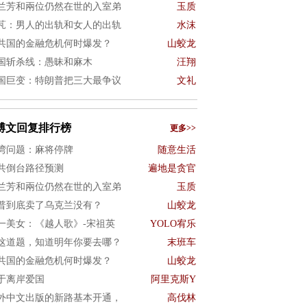
兰芳和兩位仍然在世的入室弟
玉质
芃：男人的出轨和女人的出轨
水沫
共国的金融危机何时爆发？
山蛟龙
国斩杀线：愚昧和麻木
汪翔
国巨变：特朗普把三大最争议
文礼
博文回复排行榜
更多>>
湾问题：麻将停牌
随意生活
共倒台路径预测
遍地是贪官
兰芳和兩位仍然在世的入室弟
玉质
普到底卖了乌克兰没有？
山蛟龙
一美女：《越人歌》-宋祖英
YOLO宥乐
这道题，知道明年你要去哪？
末班车
共国的金融危机何时爆发？
山蛟龙
于离岸爱国
阿里克斯Y
外中文出版的新路基本开通，
高伐林