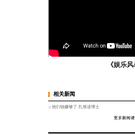
《娱乐风暴》
相关新闻
他们钱赚够了 扎堆读博士