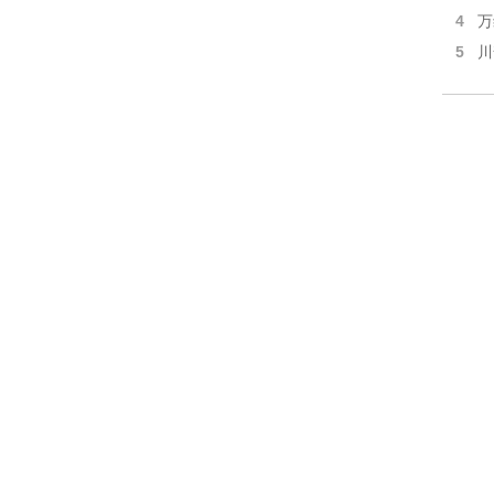
4
万
5
川