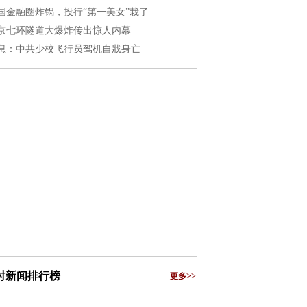
国金融圈炸锅，投行“第一美女”栽了
京七环隧道大爆炸传出惊人内幕
息：中共少校飞行员驾机自戕身亡
小时新闻排行榜
更多>>