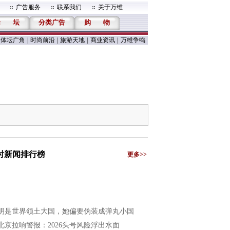
广告服务
联系我们
关于万维
论
坛
分类广告
购
物
体坛广角
|
时尚前沿
|
旅游天地
|
商业资讯
|
万维争鸣
小时新闻排行榜
更多>>
明是世界领土大国，她偏要伪装成弹丸小国
北京拉响警报：2026头号风险浮出水面