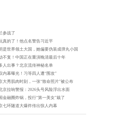
兰参战了
玩真的了！他点名警告习近平
明是世界领土大国，她偏要伪装成弹丸小国
劫不复！中国正在重演晚清最后十年
多人出事？北京流传神秘名单
议内幕曝光！习等四人遭“围攻”
京大秀肌肉时刻，一张“致命照片”被公布
北京拉响警报：2026头号风险浮出水面
国金融圈炸锅，投行“第一美女”栽了
京七环隧道大爆炸传出惊人内幕