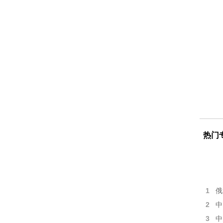
热门
1
俄
2
中
3
中