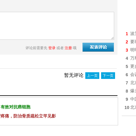
1
波
2
要
评论前需要先
登录
或者
注册
哦
3
明
4
万
5
更
6
会
暂无评论
上一页
下一页
7
北
8
爆
9
中
 有效对抗癌细胞
10
北
背疼痛，防治骨质疏松立竿见影