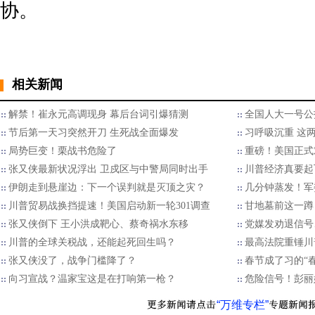
协。
相关新闻
解禁！崔永元高调现身 幕后台词引爆猜测
全国人大一号公
节后第一天习突然开刀 生死战全面爆发
习呼吸沉重 这
局势巨变！栗战书危险了
重磅！美国正式
张又侠最新状况浮出 卫戍区与中警局同时出手
川普经济真要起
伊朗走到悬崖边：下一个误判就是灭顶之灾？
几分钟蒸发！军
川普贸易战换挡提速！美国启动新一轮301调查
甘地墓前这一蹲
张又侠倒下 王小洪成靶心、蔡奇祸水东移
党媒发劝退信号
川普的全球关税战，还能起死回生吗？
最高法院重锤川
张又侠没了，战争门槛降了？
春节成了习的“
向习宣战？温家宝这是在打响第一枪？
危险信号！彭丽
“万维专栏”