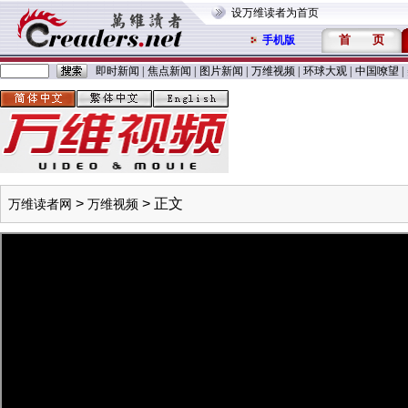
设万维读者为首页
首
页
手机版
即时新闻
|
焦点新闻
|
图片新闻
|
万维视频
|
环球大观
|
中国嘹望
|
>
> 正文
万维读者网
万维视频