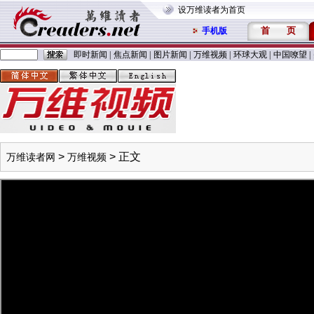
设万维读者为首页
首
页
手机版
即时新闻
|
焦点新闻
|
图片新闻
|
万维视频
|
环球大观
|
中国嘹望
|
>
> 正文
万维读者网
万维视频