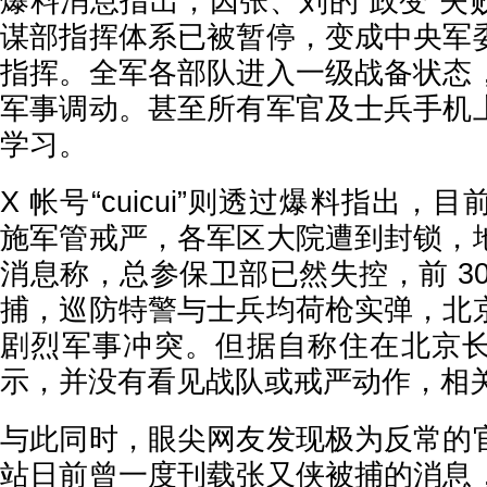
爆料消息指出，因张、刘的“政变”失
谋部指挥体系已被暂停，变成中央军
指挥。全军各部队进入一级战备状态
军事调动。甚至所有军官及士兵手机
学习。
X 帐号“cuicui”则透过爆料指出
施军管戒严，各军区大院遭到封锁，
消息称，总参保卫部已然失控，前 3
捕，巡防特警与士兵均荷枪实弹，北
剧烈军事冲突。但据自称住在北京
示，并没有看见战队或戒严动作，相
与此同时，眼尖网友发现极为反常的
站日前曾一度刊载张又侠被捕的消息