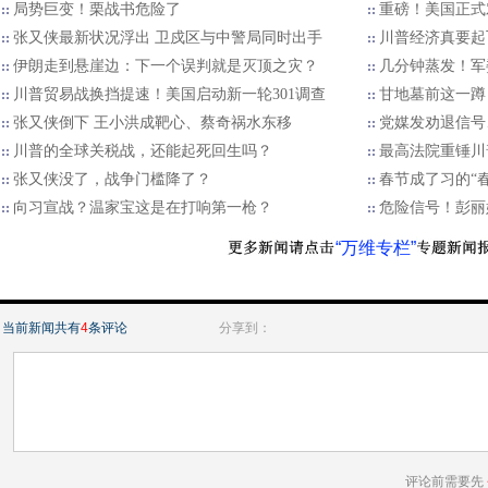
局势巨变！栗战书危险了
重磅！美国正式
张又侠最新状况浮出 卫戍区与中警局同时出手
川普经济真要起
伊朗走到悬崖边：下一个误判就是灭顶之灾？
几分钟蒸发！军
川普贸易战换挡提速！美国启动新一轮301调查
甘地墓前这一蹲
张又侠倒下 王小洪成靶心、蔡奇祸水东移
党媒发劝退信号
川普的全球关税战，还能起死回生吗？
最高法院重锤川
张又侠没了，战争门槛降了？
春节成了习的“
向习宣战？温家宝这是在打响第一枪？
危险信号！彭丽
“万维专栏”
当前新闻共有
4
条评论
分享到：
评论前需要先