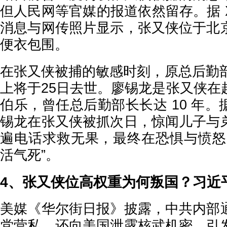
但人民网等官媒的报道依然留存。据 X
消息与网传照片显示，张又侠位于北
便衣包围。
在张又侠被捕的敏感时刻，原总后勤部
上将于25日去世。廖锡龙是张又侠在
伯乐，曾任总后勤部长长达 10 年
锡龙在张又侠被抓次日，惊闻儿子与
遍电话求救无果，最终在恐惧与愤怒
活气死”。
4、张又侠位高权重为何叛国？习近
美媒《华尔街日报》披露，中共内部
党营私，还向美国泄露核武机密，引