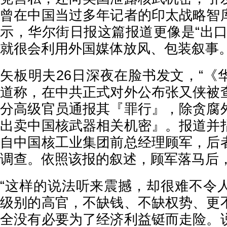
曾在中国当过多年记者的印太战略智
示，华尔街日报这篇报道更像是“出口
就很会利用外国媒体放风、包装叙事
矢板明夫26日深夜在脸书发文，“《
道称，在中共正式对外公布张又侠被
分高级官员通报其『罪行』，除贪腐
出卖中国核武器相关机密』。报道并
自中国核工业集团前总经理顾军，后
调查。依照该报的叙述，顾军落马后，
“这样的说法听来震撼，却很难不令
级别的高官，不缺钱、不缺权势、更
全没有必要为了经济利益铤而走险。