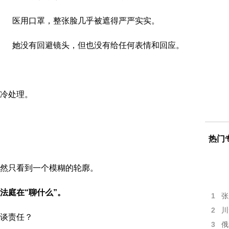
医用口罩，整张脸几乎被遮得严严实实。
她没有回避镜头，但也没有给任何表情和回应。
冷处理。
热门
然只看到一个模糊的轮廓。
法庭在“聊什么”。
1
张
2
川
谈责任？
3
俄