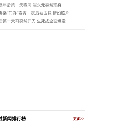
媒年后第一天戳习 崔永元突然现身
毒枭“门乔”春宵一夜后被击毙 情妇照片
后第一天习突然开刀 生死战全面爆发
小时新闻排行榜
更多>>