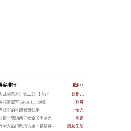
博客排行
更多>>
忠诚的无言》第二部 【有岸
麒麟儿
花滑冠军 Alysa Liu 刘美
歌哥
界冠军的奇葩老留父亲
怡光
丽媛一碗汤药可救全民于水火
明豪
外华人热门政治话题：都是异
随意生活