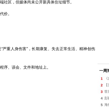
端社区，但媒体尚未公开新具体住址细节。
何代价。
“严重人身伤害”，长期康复、失去正常生活、精神创伤
程序、误会、文件和地址上。
一周
1
《
2
【美
3
世
4
彭
5
海