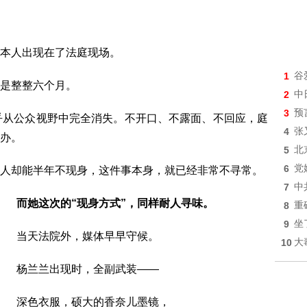
本人出现在了法庭现场。
1
谷
是整整六个月。
2
中
3
预
乎从公众视野中完全消失。不开口、不露面、不回应，庭
4
张
办。
5
北
6
党
人却能半年不现身，这件事本身，就已经非常不寻常。
7
中
而她这次的“现身方式”，同样耐人寻味。
8
重
9
坐
当天法院外，媒体早早守候。
10
大
杨兰兰出现时，全副武装——
深色衣服，硕大的香奈儿墨镜，