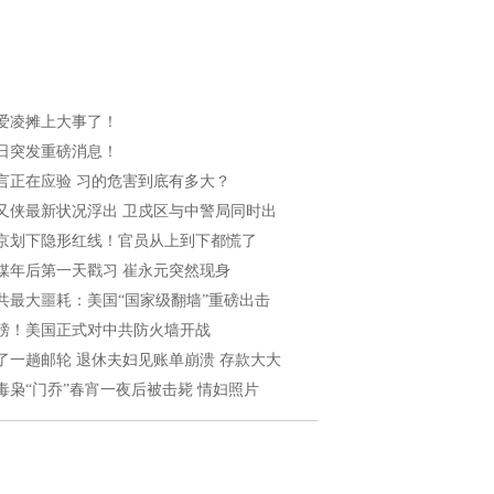
爱凌摊上大事了！
日突发重磅消息！
言正在应验 习的危害到底有多大？
又侠最新状况浮出 卫戍区与中警局同时出
京划下隐形红线！官员从上到下都慌了
媒年后第一天戳习 崔永元突然现身
共最大噩耗：美国“国家级翻墙”重磅出击
磅！美国正式对中共防火墙开战
了一趟邮轮 退休夫妇见账单崩溃 存款大大
毒枭“门乔”春宵一夜后被击毙 情妇照片