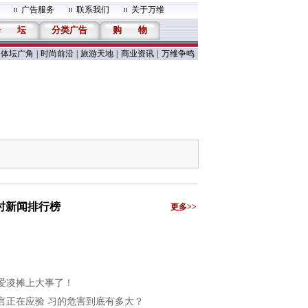
广告服务
联系我们
关于万维
论
坛
分类广告
购
物
体坛广角
|
时尚前沿
|
旅游天地
|
商业资讯
|
万维争鸣
小时新闻排行榜
更多>>
爱凌摊上大事了！
言正在应验 习的危害到底有多大？