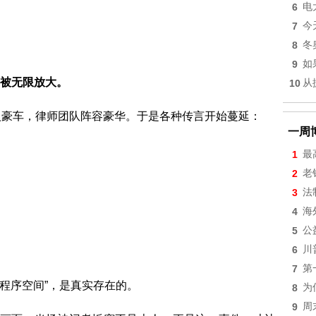
6
电
7
今
8
冬
9
如
被无限放大。
10
从
入豪车，律师团队阵容豪华。于是各种传言开始蔓延：
一周
1
最
2
老
3
法
4
海
5
公
6
川
7
第
“程序空间”，是真实存在的。
8
为
9
周