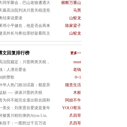
大同学聚会，巴山老狼遭遇大
横断万重山
天最高法院判决川普关税违宪
马黑
奥结束说爱凌
山蛟龙
果邓小平健在，他是否会再来
陈家梁子
捷克外长与希拉里吵架看民主
山蛟龙
博文回复排行榜
更多>>
高法院裁定：川普两类关税，
must
钱：人渣谷爱金
老钱
制的赞歌
0+1
外华人热门政治话题：都是异
随意生活
益贴 ---- 谈谈川普的关税
木桩
普为何不能完全退出联合国和
阿妞不牛
一美女：刘美贤谷爱凌是童年
YOLO宥乐
何被黄川粉狂捧的Alysa Liu,
爪四哥
末段子：一图胜过千言万语
爪四哥