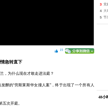
3
党
4
大
5
节
15
剧情急转直下
兰，为什么现在才敢走进法庭？
发酵的“劳斯莱斯华女撞人案”，终于出现了一个所有人
48
院第五次开庭。