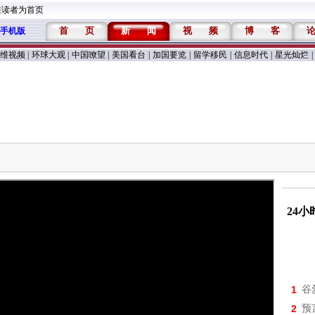
维读者为首页
首
页
新
闻
视
频
博
客
手机版
维视频
|
环球大观
|
中国嘹望
|
美国看台
|
加国要览
|
留学移民
|
信息时代
|
星光灿烂
|
24
1
谷
2
预