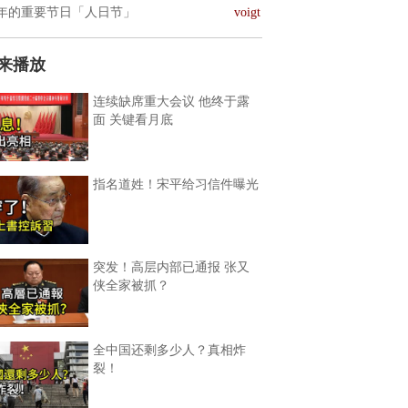
年的重要节日「人日节」
voigt
来播放
连续缺席重大会议 他终于露
面 关键看月底
指名道姓！宋平给习信件曝光
突发！高层内部已通报 张又
侠全家被抓？
全中国还剩多少人？真相炸
裂！