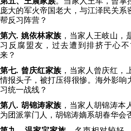
第五、王震家族
。当家人王军，曾掌
庞大的军火帝国老大，与江泽民关系
帮反习阵营？
第六. 姚依林家族
，当家人王岐山，
习反腐盟友，过去遭到排挤于心不
来？
第七. 曾庆红家族
，当家人曾庆红，
情报头子，被打压得很惨。海外影响
习统一战线？
第八. 胡锦涛家族
，当家人胡锦涛本
为团派掌门人，胡锦涛嫡系胡春华会
第九．温家宝家族
，名声相对较好