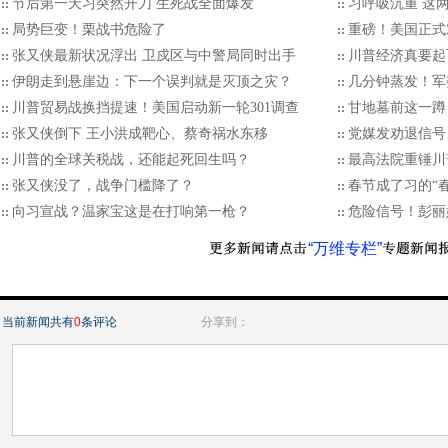
节后第一天习突然开刀 生死战全面爆发
习呼吸沉重 这
局势巨变！栗战书危险了
重磅！美国正式
张又侠最新状况浮出 卫戍区与中警局同时出手
川普经济真要起
伊朗走到悬崖边：下一个误判就是灭顶之灾？
几分钟蒸发！军
川普贸易战换挡提速！美国启动新一轮301调查
甘地墓前这一蹲
张又侠倒下 王小洪成靶心、蔡奇祸水东移
党媒发劝退信号
川普的全球关税战，还能起死回生吗？
最高法院重锤川
张又侠没了，战争门槛降了？
春节成了习的“
向习宣战？温家宝这是在打响第一枪？
危险信号！彭丽
“万维专栏”
当前新闻共有
0
条评论
分享到：