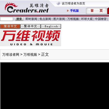
设万维读者为首页
首
页
手机版
即时新闻
|
焦点新闻
|
图片新闻
|
万维视频
|
环球大观
|
中国嘹望
|
>
> 正文
万维读者网
万维视频