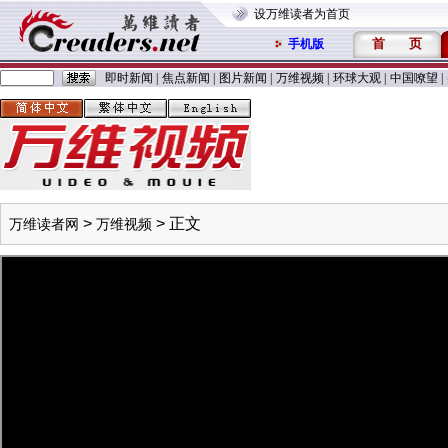
设万维读者为首页
首
页
手机版
即时新闻
|
焦点新闻
|
图片新闻
|
万维视频
|
环球大观
|
中国嘹望
|
>
> 正文
万维读者网
万维视频