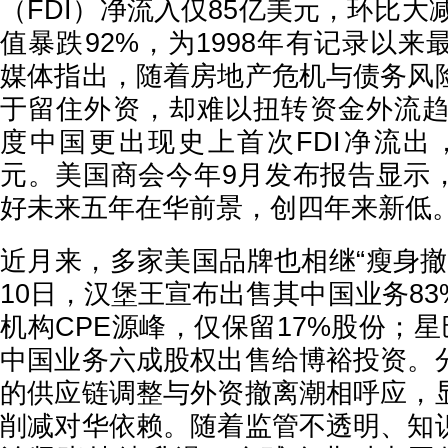
（FDI）净流入仅85亿美元，环比大减
值暴跌92%，为1998年有记录以
媒体指出，随着房地产危机与债务风
于留住外资，却难以扭转资金外流趋势
度中国更出现史上首次FDI净流出，
元。美国商会今年9月发布报告显示，
好未来五年在华前景，创四年来新低
近月来，多家美国品牌也相继“瘦身撤
10日，汉堡王宣布出售其中国业务8
机构CPE源峰，仅保留17%股份；星
中国业务六成股权出售给博裕投资。
的供应链调整与外资撤离潮相呼应，
削减对华依赖。随着监管不透明、知