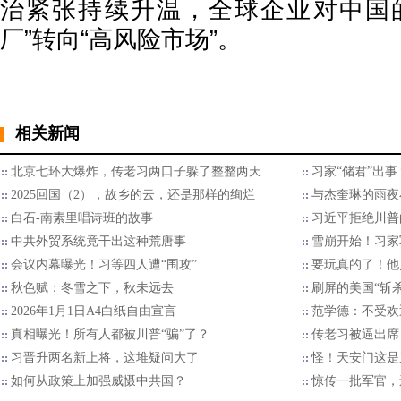
治紧张持续升温，全球企业对中国
厂”转向“高风险市场”。
相关新闻
北京七环大爆炸，传老习两口子躲了整整两天
习家“储君”出
2025回国（2），故乡的云，还是那样的绚烂
与杰奎琳的雨夜
白石-南素里唱诗班的故事
习近平拒绝川普的
中共外贸系统竟干出这种荒唐事
雪崩开始！习家
会议内幕曝光！习等四人遭“围攻”
要玩真的了！他
秋色赋：冬雪之下，秋未远去
刷屏的美国“斩
2026年1月1日A4白纸自由宣言
范学德：不受欢
真相曝光！所有人都被川普“骗”了？
传老习被逼出席
习晋升两名新上将，这堆疑问大了
怪！天安门这是
如何从政策上加强威慑中共国？
惊传一批军官，