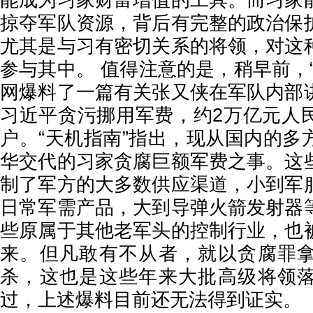
能成为习家财富增值的工具。而习家
掠夺军队资源，背后有完整的政治保
尤其是与习有密切关系的将领，对这
参与其中。 值得注意的是，稍早前，
网爆料了一篇有关张又侠在军队内部
习近平贪污挪用军费，约2万亿元人
户。“天机指南”指出，现从国内的多
华交代的习家贪腐巨额军费之事。这
制了军方的大多数供应渠道，小到军
日常军需产品，大到导弹火箭发射器
些原属于其他老军头的控制行业，也
来。但凡敢有不从者，就以贪腐罪
杀，这也是这些年来大批高级将领
过，上述爆料目前还无法得到证实。