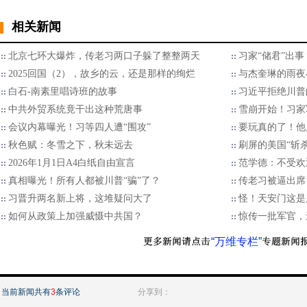
相关新闻
北京七环大爆炸，传老习两口子躲了整整两天
习家“储君”出
2025回国（2），故乡的云，还是那样的绚烂
与杰奎琳的雨夜
白石-南素里唱诗班的故事
习近平拒绝川普的
中共外贸系统竟干出这种荒唐事
雪崩开始！习家
会议内幕曝光！习等四人遭“围攻”
要玩真的了！他
秋色赋：冬雪之下，秋未远去
刷屏的美国“斩
2026年1月1日A4白纸自由宣言
范学德：不受欢
真相曝光！所有人都被川普“骗”了？
传老习被逼出席
习晋升两名新上将，这堆疑问大了
怪！天安门这是
如何从政策上加强威慑中共国？
惊传一批军官，
“万维专栏”
当前新闻共有
3
条评论
分享到：