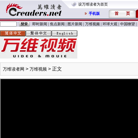
设万维读者为首页
首
页
手机版
即时新闻
|
焦点新闻
|
图片新闻
|
万维视频
|
环球大观
|
中国嘹望
|
>
> 正文
万维读者网
万维视频