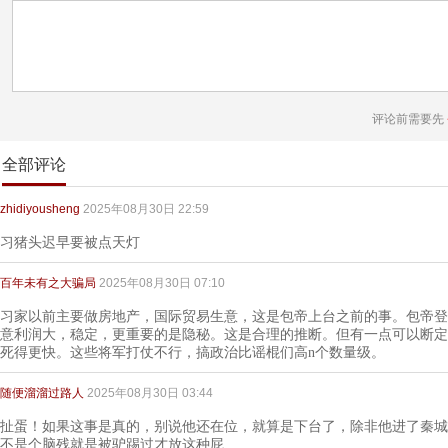
评论前需要先
全部评论
zhidiyousheng
2025年08月30日 22:59
习猪头迟早要被点天灯
百年未有之大骗局
2025年08月30日 07:10
习家以前主要做房地产，国际贸易生意，这是包帝上台之前的事。包帝登
意利润大，稳定，更重要的是隐秘。这是合理的推断。但有一点可以断定
死得更快。这些将军打仗不行，搞政治比谣棍们高n个数量级。
随便溜溜过路人
2025年08月30日 03:44
扯蛋！如果这事是真的，别说他还在位，就算是下台了，除非他进了秦城
不是个脑残就是被驴踢过才放这种屁