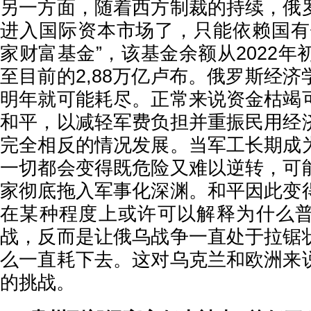
另一方面，随着西方制裁的持续，俄
进入国际资本市场了，只能依赖国有
家财富基金”，该基金余额从2022年
至目前的2,88万亿卢布。俄罗斯经
明年就可能耗尽。正常来说资金枯竭
和平，以减轻军费负担并重振民用经
完全相反的情况发展。当军工长期成
一切都会变得既危险又难以逆转，可
家彻底拖入军事化深渊。和平因此变
在某种程度上或许可以解释为什么
战，反而是让俄乌战争一直处于拉锯
么一直耗下去。这对乌克兰和欧洲来
的挑战。