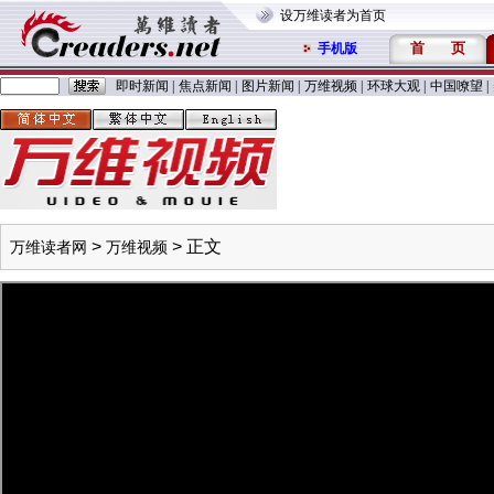
设万维读者为首页
首
页
手机版
即时新闻
|
焦点新闻
|
图片新闻
|
万维视频
|
环球大观
|
中国嘹望
|
>
> 正文
万维读者网
万维视频