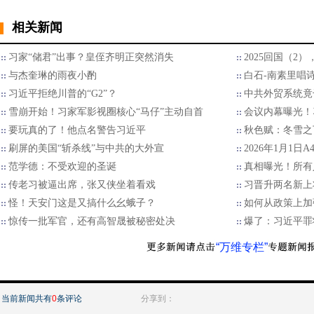
相关新闻
习家“储君”出事？皇侄齐明正突然消失
2025回国（2
与杰奎琳的雨夜小酌
白石-南素里唱
习近平拒绝川普的“G2”？
中共外贸系统竟
雪崩开始！习家军影视圈核心“马仔”主动自首
会议内幕曝光！
要玩真的了！他点名警告习近平
秋色赋：冬雪之
刷屏的美国“斩杀线”与中共的大外宣
2026年1月1日
范学德：不受欢迎的圣诞
真相曝光！所有
传老习被逼出席，张又侠坐着看戏
习晋升两名新上
怪！天安门这是又搞什么幺蛾子？
如何从政策上加
惊传一批军官，还有高智晟被秘密处决
爆了：习近平罪
“万维专栏”
当前新闻共有
0
条评论
分享到：