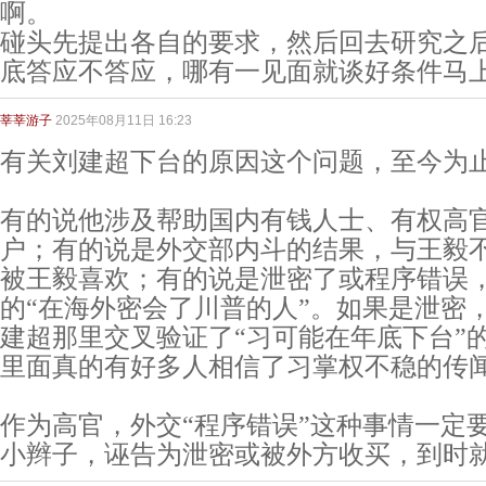
啊。
碰头先提出各自的要求，然后回去研究之
底答应不答应，哪有一见面就谈好条件马
莘莘游子
2025年08月11日 16:23
有关刘建超下台的原因这个问题，至今为
有的说他涉及帮助国内有钱人士、有权高
户；有的说是外交部内斗的结果，与王毅
被王毅喜欢；有的说是泄密了或程序错误
的“在海外密会了川普的人”。如果是泄密
建超那里交叉验证了“习可能在年底下台”
里面真的有好多人相信了习掌权不稳的传
作为高官，外交“程序错误”这种事情一定
小辫子，诬告为泄密或被外方收买，到时