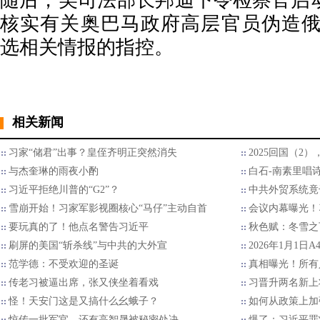
随后，美司法部长邦迪下令检察官启
核实有关奥巴马政府高层官员伪造俄罗
选相关情报的指控。
相关新闻
习家“储君”出事？皇侄齐明正突然消失
2025回国（2
与杰奎琳的雨夜小酌
白石-南素里唱
习近平拒绝川普的“G2”？
中共外贸系统竟
雪崩开始！习家军影视圈核心“马仔”主动自首
会议内幕曝光！
要玩真的了！他点名警告习近平
秋色赋：冬雪之
刷屏的美国“斩杀线”与中共的大外宣
2026年1月1日
范学德：不受欢迎的圣诞
真相曝光！所有
传老习被逼出席，张又侠坐着看戏
习晋升两名新上
怪！天安门这是又搞什么幺蛾子？
如何从政策上加
惊传一批军官，还有高智晟被秘密处决
爆了：习近平罪