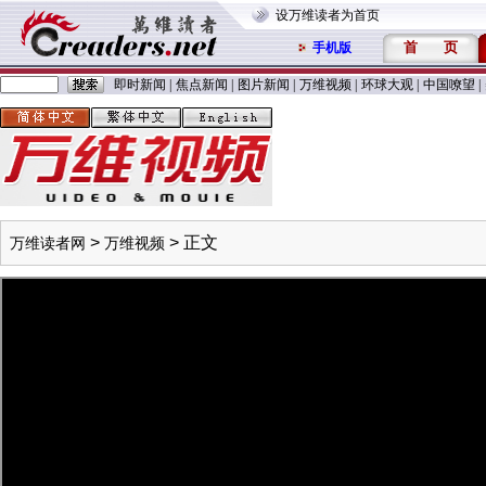
设万维读者为首页
首
页
手机版
即时新闻
|
焦点新闻
|
图片新闻
|
万维视频
|
环球大观
|
中国嘹望
|
>
> 正文
万维读者网
万维视频