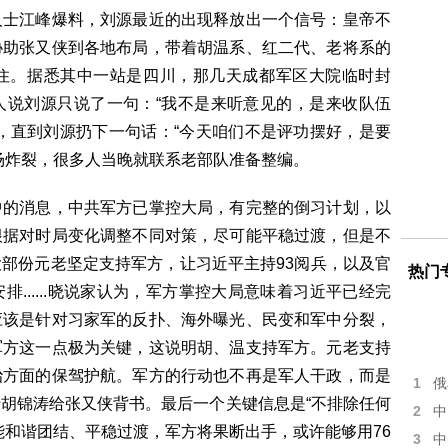
人士江峰爆料，刘源最近的出现释放出一个信号：皇帝不
协助张又侠到各地布局，带着胡温系、红二代、老将系的
住。据悉其中一站是四川，那几天成都军区大院临时封
人说刘源只说了一句：“我不是来听意见的，是来收队伍
，直到刘源扔下一句话：“今天咱们不是评功摆好，是要
场炸裂，很多人当晚就联系老部队准备整编。
中的消息，中共军方已掌控大局，有完整的倒习计划，以
根据对时局变化调整不同对策，尽可能平稳过渡，但是不
部份元老坚定支持军方，让习近平主持93阅兵，以及官
热门
......晓说家认为，军方掌控大局意味着习近平已经完
应该是针对习家军的反扑、海外曝光、民变和军中分裂，
军方这一点极为关键，这说明胡、温支持军方。元老支持
治方面的保驾护航。军方的行动也不再是军人干政，而是
1
俄
胡锦涛给张又侠背书。最后一个关键信息是“不排除任何
2
中
能和谐团结、平稳过渡，军方将果断出手，或许能够用76
3
中