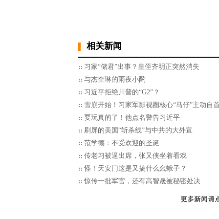
相关新闻
习家“储君”出事？皇侄齐明正突然消失
与杰奎琳的雨夜小酌
习近平拒绝川普的“G2”？
雪崩开始！习家军影视圈核心“马仔”主动自
要玩真的了！他点名警告习近平
刷屏的美国“斩杀线”与中共的大外宣
范学德：不受欢迎的圣诞
传老习被逼出席，张又侠坐着看戏
怪！天安门这是又搞什么幺蛾子？
惊传一批军官，还有高智晟被秘密处决