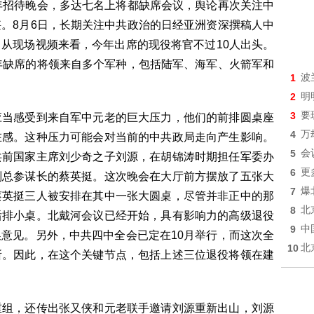
年招待晚会，多达七名上将都缺席会议，舆论再次关注中
。8月6日，长期关注中共政治的日经亚洲资深撰稿人中
从现场视频来看，今年出席的现役将官不过10人出头。
年缺席的将领来自多个军种，包括陆军、海军、火箭军和
1
波
2
明
3
要
应当感受到来自军中元老的巨大压力，他们的前排圆桌座
4
万
在感。这种压力可能会对当前的中共政局走向产生影响。
5
会
共前国家主席刘少奇之子刘源，在胡锦涛时期担任军委办
6
更
副总参谋长的蔡英挺。这次晚会在大厅前方摆放了五张大
7
爆
蔡英挺三人被安排在其中一张大圆桌，尽管并非正中的那
8
北
后排小桌。北戴河会议已经开始，具有影响力的高级退役
9
中
意见。另外，中共四中全会已定在10月举行，而这次全
10
北
所。因此，在这个关键节点，包括上述三位退役将领在建
重组，还传出张又侠和元老联手邀请刘源重新出山，刘源