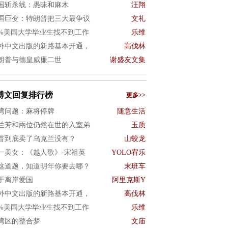
国斩杀线：愚昧和麻木
汪翔
国巨变：特朗普把三大最争议
文礼
0%美国大学毕业生找不到工作
乐维
外中文出版的新路基本开通，
高伐林
朗普与德皇威廉二世
谢盛友文集
博文回复排行榜
更多>>
湾问题：麻将停牌
随意生活
兰芳和兩位仍然在世的入室弟
玉质
普到底卖了乌克兰没有？
山蛟龙
一美女：《越人歌》-宋祖英
YOLO宥乐
这道题，知道明年你要去哪？
末班车
于离岸爱国
阿里克斯Y
外中文出版的新路基本开通，
高伐林
0%美国大学毕业生找不到工作
乐维
湾区的整合梦
文庙