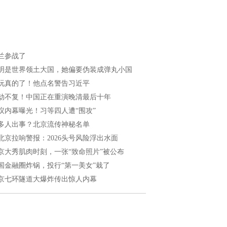
兰参战了
明是世界领土大国，她偏要伪装成弹丸小国
玩真的了！他点名警告习近平
劫不复！中国正在重演晚清最后十年
议内幕曝光！习等四人遭“围攻”
多人出事？北京流传神秘名单
北京拉响警报：2026头号风险浮出水面
京大秀肌肉时刻，一张“致命照片”被公布
国金融圈炸锅，投行“第一美女”栽了
京七环隧道大爆炸传出惊人内幕