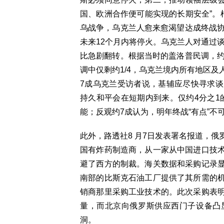
国、欧洲合作便可能实现的长期安全”。根
乌战争，乌克兰人愈来愈渴望达成终战协
未来12个月内将停火。乌克兰人对通过谈
比急剧翻转。根据当时的盖洛普民调，约
调中仅剩约1/4，乌克兰境内所有地区
7成乌克兰受访者说，基辅应尽快寻求
持久和平会在短期内到来。仅约4分之1的
能；反观约7成认为，明年终战“有点”不可
此外，路透社8 月7日发表署名报道，
国有炸药制造商，从一家从中国进口技
避了西方的制裁。海关数据和采购记录
南部的比斯克石油工厂提供了其所需的
销商那里采购工业技术的。此次采购表
量，而北京向俄罗斯供应西门子设备凸
洞。