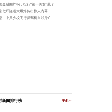
国金融圈炸锅，投行“第一美女”栽了
京七环隧道大爆炸传出惊人内幕
息：中共少校飞行员驾机自戕身亡
小时新闻排行榜
更多>>