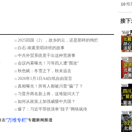
10
给
接下
2025回国（2），故乡的云，还是那样的绚烂
白石-南素里唱诗班的故事
中共外贸系统竟干出这种荒唐事
首
会议内幕曝光！习等四人遭“围攻”
秋色赋：冬雪之下，秋未远去
2026年1月1日A4白纸自由宣言
真相曝光！所有人都被川普“骗”了？
习晋升两名新上将，这堆疑问大了
如何从政策上加强威慑中共国？
爆了：习近平罪状清单“段子”网络疯传
“万维专栏”