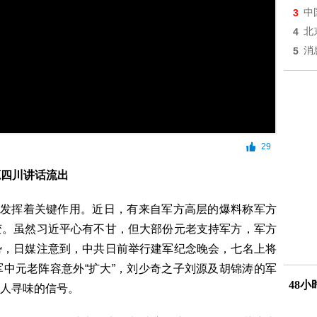
3
中
4
北
5
消
29
源四川讲话流出
直发挥着关键作用。近日，有来自军方高层的爆料称军方
变。虽然习近平心有不甘，但大部份元老支持军方，军方
势，日媒注意到，中共日前举行建军纪念晚会，七名上将
中元老阵容意外“扩大”，刘少奇之子刘源及胡锦涛的军
48
人寻味的信号。