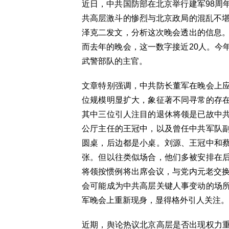
近日，中共国防部在北京举行建军98周
共高层激斗的惨烈与北京政局的混乱不堪
泽克二发文，分析这次晚会透出的信息。
而去年的晚会，这一数字接近20人。今
武警部队的主官。
文章特别强调，中共防长董军在晚会上
位规模明显扩大，象征著不同寻常的存
其中三位引人注目的退休将领是已故中
公厅主任的王冠中，以及曾任中共军队
圆桌，后边都是小桌。刘源、王冠中和
张。但以往类似场合，他们多被安排在
将领按惯例将出席会议，与党内元老交换
会可能成为中共高层关键人事变动的场
军晚会上重新现身，显得格外引人关注。
近期，舆论热议北京高层是否出现权力