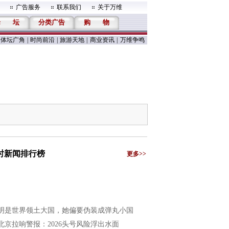
广告服务
联系我们
关于万维
论
坛
分类广告
购
物
体坛广角
|
时尚前沿
|
旅游天地
|
商业资讯
|
万维争鸣
小时新闻排行榜
更多>>
明是世界领土大国，她偏要伪装成弹丸小国
北京拉响警报：2026头号风险浮出水面