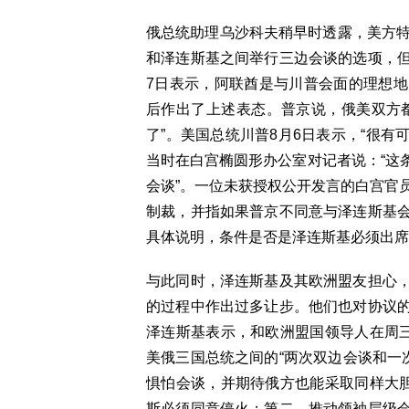
俄总统助理乌沙科夫稍早时透露，美方特
和泽连斯基之间举行三边会谈的选项，
7日表示，阿联酋是与川普会面的理想
后作出了上述表态。普京说，俄美双方
了”。美国总统川普8月6日表示，“很有
当时在白宫椭圆形办公室对记者说：“这
会谈”。一位未获授权公开发言的白宫官
制裁，并指如果普京不同意与泽连斯基
具体说明，条件是否是泽连斯基必须出席
与此同时，泽连斯基及其欧洲盟友担心
的过程中作出过多让步。他们也对协议
泽连斯基表示，和欧洲盟国领导人在周三
美俄三国总统之间的“两次双边会谈和一
惧怕会谈，并期待俄方也能采取同样大胆
斯必须同意停火；第二，推动领袖层级