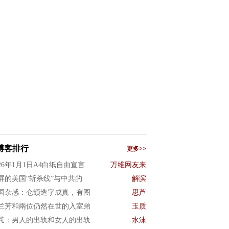
博客排行
更多>>
026年1月1日A4白纸自由宣言
万维网友来
屏的美国“斩杀线”与中共的
解滨
国杂感：仓颉造字成真，有图
思芦
兰芳和兩位仍然在世的入室弟
玉质
芃：男人的出轨和女人的出轨
水沫