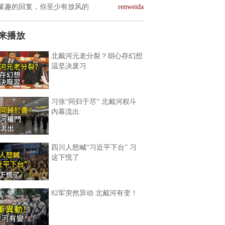
菓趣的回复，你至少有放风的
renweida
来播放
北戴河元老分裂？胡心存幻想
温坚决废习
习张“同归于尽” 北戴河权斗
内幕流出
四川人怒喊“习近平下台” 习
这下慌了
82军突然异动 北戴河有变！