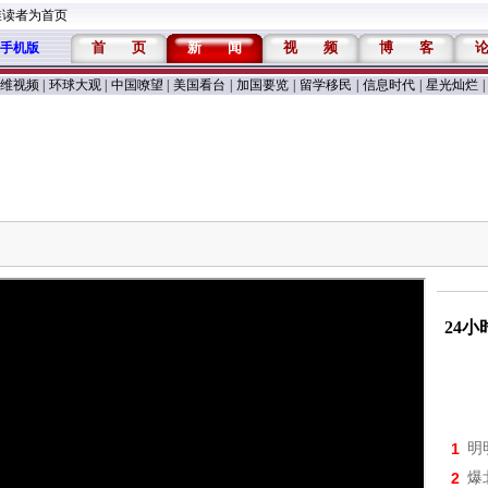
维读者为首页
首
页
新
闻
视
频
博
客
手机版
维视频
|
环球大观
|
中国嘹望
|
美国看台
|
加国要览
|
留学移民
|
信息时代
|
星光灿烂
|
24
1
明
2
爆