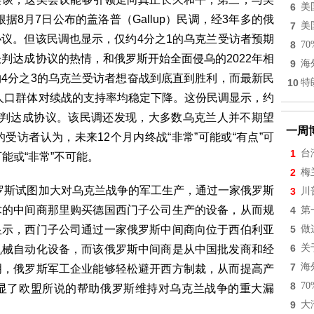
6
美
据8月7日公布的盖洛普（Gallup）民调，经3年多的俄
7
美
议。但该民调也显示，仅约4分之1的乌克兰受访者预期
8
7
判达成协议的热情，和俄罗斯开始全面侵乌的2022年相
9
海
4分之3的乌克兰受访者想奋战到底直到胜利，而最新民
10
特
及人口群体对续战的支持率均稳定下降。这份民调显示，约
谈判达成协议。该民调还发现，大多数乌克兰人并不期望
一周
受访者认为，未来12个月内终战“非常”可能或“有点”可
1
台
能或“非常”不可能。
2
梅
俄罗斯试图加大对乌克兰战争的军工生产，通过一家俄罗斯
3
川
术的中间商那里购买德国西门子公司生产的设备，从而规
4
第
显示，西门子公司通过一家俄罗斯中间商向位于西伯利亚
5
做
6
关
机械自动化设备，而该俄罗斯中间商是从中国批发商和经
7
海
明，俄罗斯军工企业能够轻松避开西方制裁，从而提高产
8
7
显了欧盟所说的帮助俄罗斯维持对乌克兰战争的重大漏
9
大