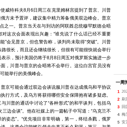
使威特科夫8月6日周三在克里姆林宫提到了普京、川普
但俄方未予置评，建议集中精力筹备俄美双边峰会。普京
地点之一。普京当天在与到访的阿联酋总统穆罕默德会晤
都对这次会面表现出兴趣：“谁先说了什么话已经不重要
可能”会见普京，但也警告称，谈判尚未取得“突破”。川普
条路很长，而且还会继续很长，但很有可能很快就会举行
员表示，预计美国仍将于8月8日周五对俄罗斯实施进一步
会面，川普与普京的会晤将不会举行。这位白宫官员没有
可能举行的美俄峰会。
一周
，普京可能会通过双边会谈说服川普在达成俄乌和平协议
1
2
的执行方式，及乌方将获得哪些安全保障抱有诸多疑虑。
2
刷
与川普的通话中讨论了“各种形式”的和平谈判，包括乌
3
回
次三边会谈”。他在社媒上的一篇帖子中写道：“乌克兰不
4
梅
的姿态”。“优先项目非常明确，第一，终结杀戮，俄罗
5
安
会谈，这类会议能够引领走向真正长久和平；第三，与美