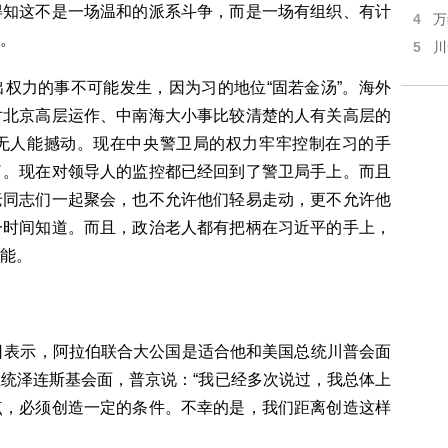
得知这不是一场温和的派系斗争，而是一场有组织、有计
4
万
。
5
川
权力的事不可能发生，因为习的地位“固若金汤”。海外
对北京高层运作、中南海大小事比较清楚的人有关高层的
无人能撼动。现在中央警卫局的权力牢牢控制在习的手
了。现在对领导人的监控都已经回到了警卫局手上。而且
老同志们一起聚会，也不允许他们轻易走动，更不允许他
一时间知道。而且，政治老人都有把柄在习近平的手上，
能。
日表示，阿拉伯联合大公国是适合他和美国总统川普会面
统泽连斯基会面，普京说：“我已经多次说过，我总体上
点，必须创造一定的条件。不幸的是，我们距离创造这样