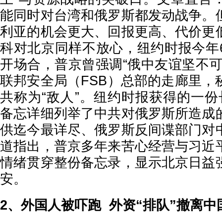
能同时对台湾和俄罗斯都发动战争。
利亚的机会更大、回报更高、代价更
科对北京同样不放心，纽约时报今年
开场合，普京曾强调“俄中友谊坚不可
联邦安全局（FSB）总部的走廊里，
共称为“敌人”。纽约时报获得的一份
备忘详细列举了中共对俄罗斯所造成
供迄今最详尽、俄罗斯反间谍部门对
道指出，普京多年来苦心经营与习近
情绪贯穿整份备忘录，显示北京日益
安。
2、外国人被吓跑 外资“排队”撤离