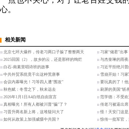
一点也不关心，对于让老百姓交钱
心。
相关新闻
北京七环大爆炸，传老习两口子躲了整整两天
习家“储君”出
2025回国（2），故乡的云，还是那样的绚烂
与杰奎琳的雨夜
白石-南素里唱诗班的故事
习近平拒绝川普的
中共外贸系统竟干出这种荒唐事
雪崩开始！习家
会议内幕曝光！习等四人遭“围攻”
要玩真的了！他
秋色赋：冬雪之下，秋未远去
刷屏的美国“斩
2026年1月1日A4白纸自由宣言
范学德：不受欢
真相曝光！所有人都被川普“骗”了？
传老习被逼出席
习晋升两名新上将，这堆疑问大了
怪！天安门这是
如何从政策上加强威慑中共国？
惊传一批军官，