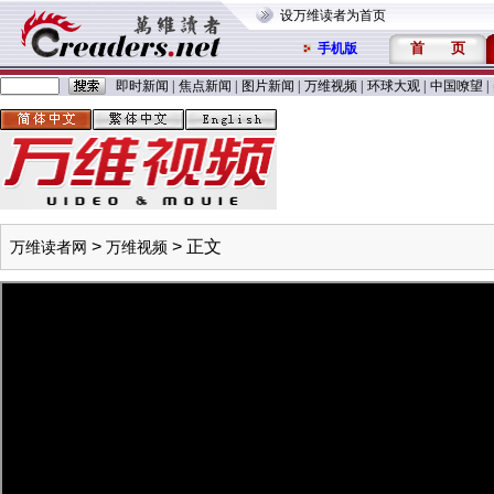
设万维读者为首页
首
页
手机版
即时新闻
|
焦点新闻
|
图片新闻
|
万维视频
|
环球大观
|
中国嘹望
|
>
> 正文
万维读者网
万维视频