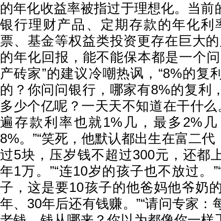
的年化收益率被指过于理想化。当前
银行理财产品、定期存款的年化利
票、基金等权益类投资更存在巨大的
的年化回报，能不能保本都是一个问
产砖家”的建议冷嘲热讽，“8%的复
的？你问问银行，哪家有8%的复利
多少个亿呢？一天天不知道在干什么。
遍存款利率也就1%几，最多2%
8%。”“笑死，他默认都出生在富二
过5块，压岁钱不超过300元，还都
年1万。”“连10岁的孩子也不放过。”
子，这是要10孩子的他爸妈他爷奶的
年、30年后还有钱赚。”“请问专家：
老钱，钱从哪来？你以为都像你一样