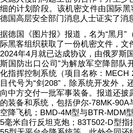
细的计划阶段。该机密文件由国际黑客
德国高层安全部门消息人士证实了消
据德国《图片报》报道，名为“黑月”（Bl
际黑客组织获取了一份机密文件，文
2024年4月就已达成协议，由俄罗斯
斯国防出口公司”为解放军空降部队
化指挥控制系统（项目名称：MECH 
目代号为“剑208”，除系统开发外
向中方交付一批军事装备。报道还披
的装备和系统，包括伊尔-78MK-90A
空降飞机；BMD-4M型与BTR-MDM型
5毫米自行反坦克炮；83T502-D型指
55型无平台伞降系统等。此外合同还