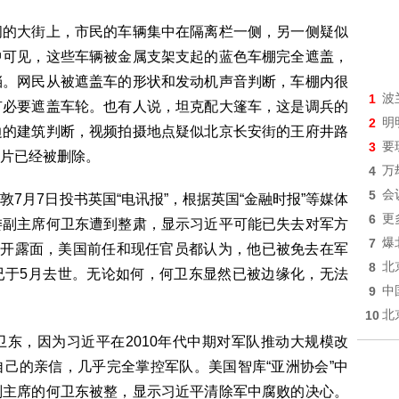
阔的大街上，市民的车辆集中在隔离栏一侧，另一侧疑似
中可见，这些车辆被金属支架支起的蓝色车棚完全遮盖，
挡。网民从被遮盖车的形状和发动机声音判断，车棚内很
1
波
有必要遮盖车轮。也有人说，坦克配大篷车，这是调兵的
2
明
边的建筑判断，视频拍摄地点疑似北京长安街的王府井路
3
要
片已经被删除。
4
万
5
会
7月7日投书英国“电讯报”，根据英国“金融时报”等媒体
6
更
委副主席何卫东遭到整肃，显示习近平可能已失去对军方
7
爆
公开露面，美国前任和现任官员都认为，他已被免去在军
8
北
已于5月去世。无论如何，何卫东显然已被边缘化，无法
9
中
10
北
东，因为习近平在2010年代中期对军队推动大规模改
己的亲信，几乎完全掌控军队。美国智库“亚洲协会”中
副主席的何卫东被整，显示习近平清除军中腐败的决心。