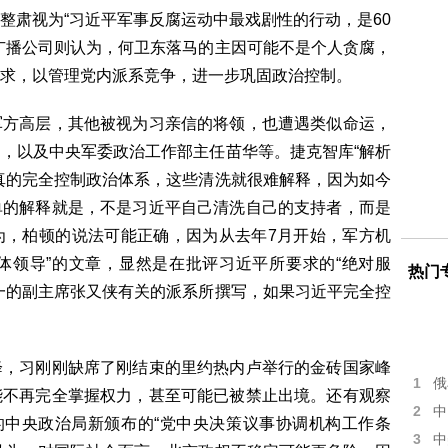
整肃视为“习近平军事反腐运动中最戏剧性的行动，是60
广播公司则认为，何卫东落马的主因可能不是个人贪腐，
求，以管理党内派系竞争，进一步巩固政治控制。
军方高层，其他被视为习亲信的将领，也遭遇类似命运，
，以及中央军委政治工作部主任苗华等。捷克智库“解析
真的完全控制政治体系，这些清洗就很难解释，因为如今
单的解释就是，不是习近平自己清洗自己的支持者，而是
为，柏顿的说法可能正确，因为从去年7月开始，军方机
集体领导”的文章，显然是在批评习近平所要求的“绝对服
热门
一的副主席张又侠有关的派系所撰写，如果习近平完全控
降，习刚刚缺席了刚结束的里约热内卢举行的金砖国家峰
1
俄
能不再完全掌握权力，甚至可能已被禁止出境。还有观察
2
中
的中央政治局新颁布的“党中央决策议事协调机构工作条
3
中