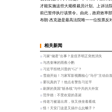
才能实施这些大规模裁员计划。上诉法
前已暂停执行该禁令。由此，政府效率部
布朗·杰克逊是最高法院唯一一位投票反
相关新闻
习家“储君”出事？皇侄齐明正突然消失
与杰奎琳的雨夜小酌
习近平拒绝川普的“G2”？
雪崩开始！习家军影视圈核心“马仔”主动自
要玩真的了！他点名警告习近平
刷屏的美国“斩杀线”与中共的大外宣
范学德：不受欢迎的圣诞
传老习被逼出席，张又侠坐着看戏
怪！天安门这是又搞什么幺蛾子？