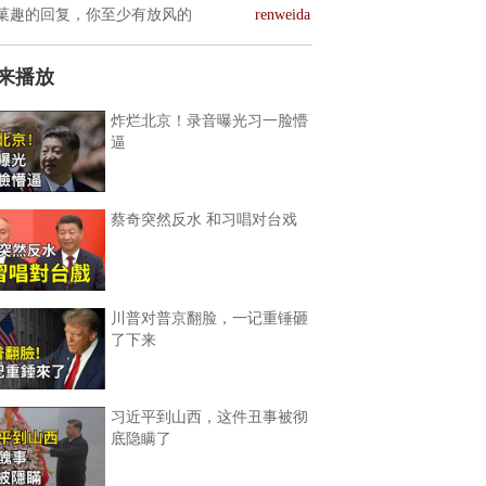
菓趣的回复，你至少有放风的
renweida
来播放
炸烂北京！录音曝光习一脸懵
逼
蔡奇突然反水 和习唱对台戏
川普对普京翻脸，一记重锤砸
了下来
习近平到山西，这件丑事被彻
底隐瞒了