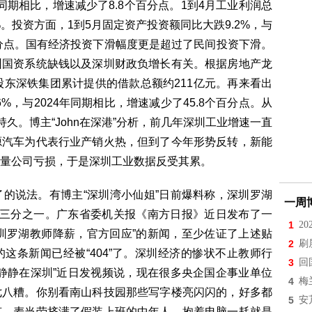
年同期相比，增速减少了8.8个百分点。1到4月工业利润总
5%。投资方面，1到5月固定资产投资额同比大跌9.2%，与
个百分点。国有经济投资下滑幅度更是超过了民间投资下滑。
圳国资系统缺钱以及深圳财政负增长有关。根据房地产龙
股东深铁集团累计提供的借款总额约211亿元。再来看出
%，与2024年同期相比，增速减少了45.8个百分点。从
持久。博主“John在深港”分析，前几年深圳工业增速一直
源汽车为代表行业产销火热，但到了今年形势反转，新能
量公司亏损，于是深圳工业数据反受其累。
的说法。有博主“深圳湾小仙姐”日前爆料称，深圳罗湖
一周
了三分之一。广东省委机关报《南方日报》近日发布了一
1
2
深圳罗湖教师降薪，官方回应”的新闻，至少佐证了上述贴
2
刷
这条新闻已经被“404”了。深圳经济的惨状不止教师行
3
回
静静在深圳”近日发视频说，现在很多央企国企事业单位
4
梅
七八糟。你别看南山科技园那些写字楼亮闪闪的，好多都
5
安
克、麦当劳挤满了假装上班的中年人，抱着电脑一耗就是