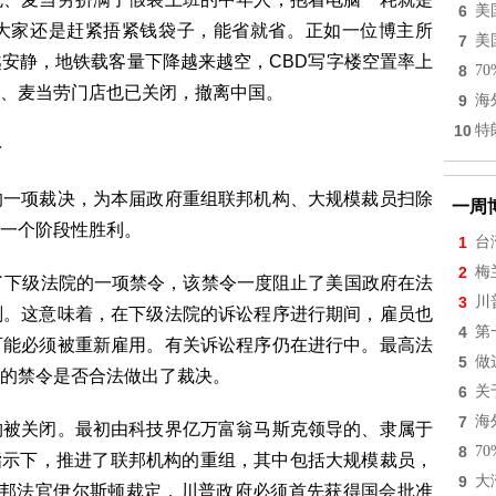
6
美
大家还是赶紧捂紧钱袋子，能省就省。正如一位博主所
7
美
安静，地铁载客量下降越来越空，CBD写字楼空置率上
8
7
、麦当劳门店也已关闭，撤离中国。
9
海
10
特
碍
的一项裁决，为本届政府重组联邦机构、大规模裁员扫除
一周
一个阶段性胜利。
1
台
2
梅
了下级法院的一项禁令，该禁令一度阻止了美国政府在法
3
川
划。这意味着，在下级法院的诉讼程序进行期间，雇员也
4
第
可能必须被重新雇用。有关诉讼程序仍在进行中。最高法
5
做
的禁令是否合法做出了裁决。
6
关
7
海
构被关闭。最初由科技界亿万富翁马斯克领导的、隶属于
8
7
指示下，推进了联邦机构的重组，其中包括大规模裁员，
9
大
联邦法官伊尔斯顿裁定，川普政府必须首先获得国会批准