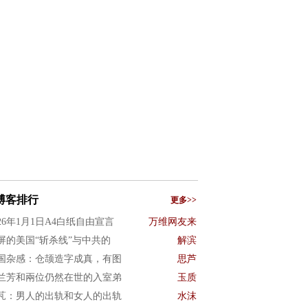
博客排行
更多>>
026年1月1日A4白纸自由宣言
万维网友来
屏的美国“斩杀线”与中共的
解滨
国杂感：仓颉造字成真，有图
思芦
兰芳和兩位仍然在世的入室弟
玉质
芃：男人的出轨和女人的出轨
水沫