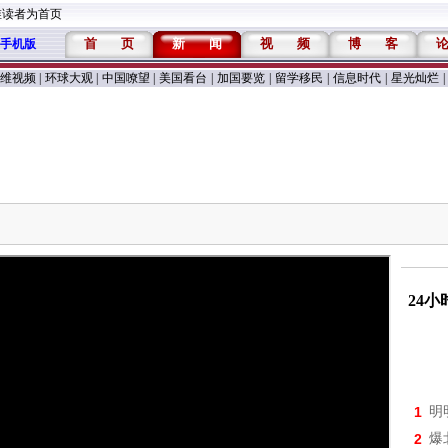
维读者为首页
首
页
新
闻
视
频
博
客
手机版
维视频
|
环球大观
|
中国嘹望
|
美国看台
|
加国要览
|
留学移民
|
信息时代
|
星光灿烂
|
24
1
明
2
爆