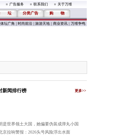
广告服务
联系我们
关于万维
论
坛
分类广告
购
物
体坛广角
|
时尚前沿
|
旅游天地
|
商业资讯
|
万维争鸣
小时新闻排行榜
更多>>
明是世界领土大国，她偏要伪装成弹丸小国
北京拉响警报：2026头号风险浮出水面