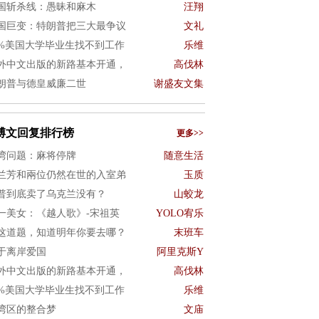
国斩杀线：愚昧和麻木
汪翔
国巨变：特朗普把三大最争议
文礼
0%美国大学毕业生找不到工作
乐维
外中文出版的新路基本开通，
高伐林
朗普与德皇威廉二世
谢盛友文集
博文回复排行榜
更多>>
湾问题：麻将停牌
随意生活
兰芳和兩位仍然在世的入室弟
玉质
普到底卖了乌克兰没有？
山蛟龙
一美女：《越人歌》-宋祖英
YOLO宥乐
这道题，知道明年你要去哪？
末班车
于离岸爱国
阿里克斯Y
外中文出版的新路基本开通，
高伐林
0%美国大学毕业生找不到工作
乐维
湾区的整合梦
文庙