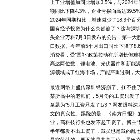
上工业增值加同比增加3.5%，与2024
额同比下降4.3%，企业亏损面高达39.
2024年同期相比，增速减少了18.3
国有经济投资为什么突然崩了？这与深
头企业万科7月3日发布的公告，第一大
口数据。今年前5个月出口同比下降了8.6
消费看，受“国补”政策拉动有所增长但难
高达两位数，锂电池、光伏器件和新能
源领域成了红海市场，产能严重过剩，大
最近网络上盛传深圳经济崩了、扛不住了
某所高中的老师们，5月份的工资只发
条题为“5月工资只发了1/3？网友爆料
文的真实性。蹊跷的是，《南方日报》的
业，高科技行业也发不起工资了。博主“
半年都发不出工资了，裁员也是裁的乱
是空荡荡的，要不就是共享工位，星巴