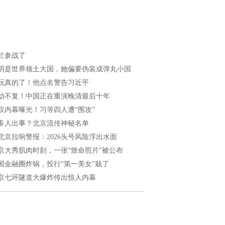
兰参战了
明是世界领土大国，她偏要伪装成弹丸小国
玩真的了！他点名警告习近平
劫不复！中国正在重演晚清最后十年
议内幕曝光！习等四人遭“围攻”
多人出事？北京流传神秘名单
北京拉响警报：2026头号风险浮出水面
京大秀肌肉时刻，一张“致命照片”被公布
国金融圈炸锅，投行“第一美女”栽了
京七环隧道大爆炸传出惊人内幕