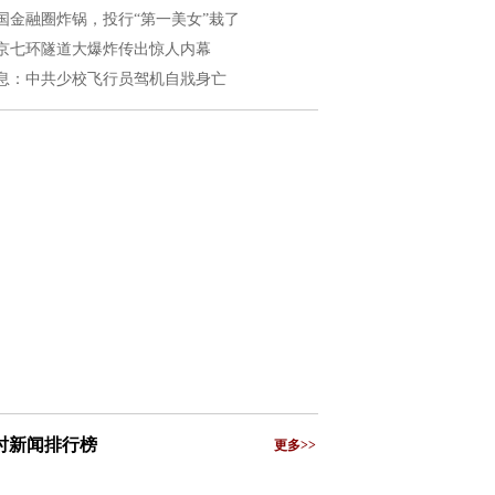
国金融圈炸锅，投行“第一美女”栽了
京七环隧道大爆炸传出惊人内幕
息：中共少校飞行员驾机自戕身亡
小时新闻排行榜
更多>>