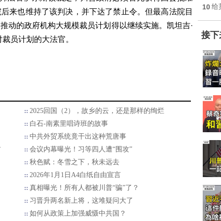
10
给
院后来也维持了该判决，并下达了禁止令。但最高法院目
推动的政府机构大规模裁员计划得以继续实施。凯坦吉·
接下
对裁员计划的大法官。
2025回国（2），故乡的云，还是那样的绚烂
白石-南素里唱诗班的故事
中共外贸系统竟干出这种荒唐事
首
会议内幕曝光！习等四人遭“围攻”
秋色赋：冬雪之下，秋未远去
2026年1月1日A4白纸自由宣言
真相曝光！所有人都被川普“骗”了？
习晋升两名新上将，这堆疑问大了
如何从政策上加强威慑中共国？