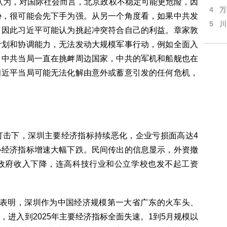
认为，对国际社会而言，北京政权不稳定可能更危险，因
4
万
胁，很可能会先下手为强。从另一个角度看，如果中共发
5
川
，因此习近平可能认为挑起冲突符合自己的利益。章家敦
计划和协调能力，无法发动大规模军事行动，例如全面入
，中共当局一直在挑衅周边国家，中共的军机和船舰也在
习近平当局可能无法化解由意外或蓄意引发的任何危机，
打击下，深圳主要经济指标持续恶化，企业亏损面高达4
心经济指标增速大幅下跌。民间传出的信息显示，外资撤
政府收入下降，连高科技行业和公立学校也发不起工资
报表明，深圳作为中国经济规模第一大省广东的火车头、
进入到2025年主要经济指标全面失速。1到5月规模以