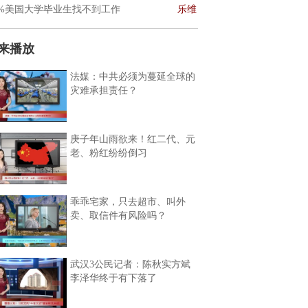
0%美国大学毕业生找不到工作
乐维
来播放
法媒：中共必须为蔓延全球的
灾难承担责任？
庚子年山雨欲来！红二代、元
老、粉红纷纷倒习
乖乖宅家，只去超市、叫外
卖、取信件有风险吗？
武汉3公民记者：陈秋实方斌
李泽华终于有下落了