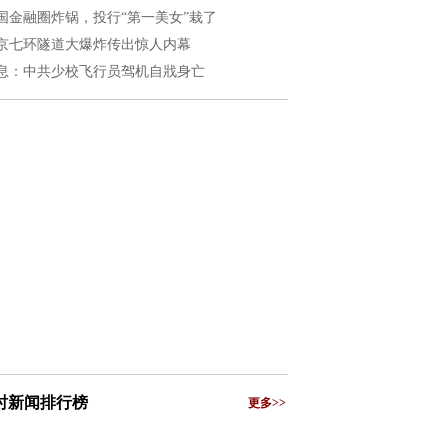
国金融圈炸锅，投行“第一美女”栽了
京七环隧道大爆炸传出惊人内幕
息：中共少校飞行员驾机自戕身亡
小时新闻排行榜
更多>>