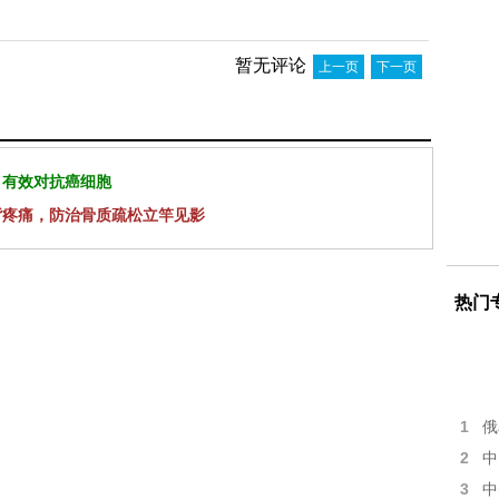
暂无评论
上一页
下一页
 有效对抗癌细胞
背疼痛，防治骨质疏松立竿见影
热门
1
俄
2
中
3
中