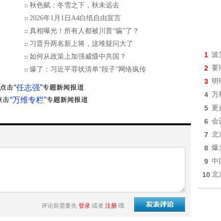
秋色赋：冬雪之下，秋未远去
2026年1月1日A4白纸自由宣言
真相曝光！所有人都被川普“骗”了？
习晋升两名新上将，这堆疑问大了
1
波
如何从政策上加强威慑中共国？
2
要
爆了：习近平罪状清单“段子”网络疯传
3
明
“任志强”
4
万
“万维专栏”
5
更
6
会
7
北
8
爆
9
中
10
北
评论前需要先
登录
或者
注册
哦