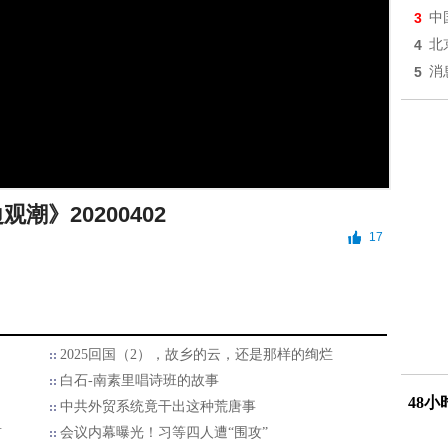
3
中
4
北
5
消
观潮》20200402
17
2025回国（2），故乡的云，还是那样的绚烂
白石-南素里唱诗班的故事
48
中共外贸系统竟干出这种荒唐事
首
会议内幕曝光！习等四人遭“围攻”