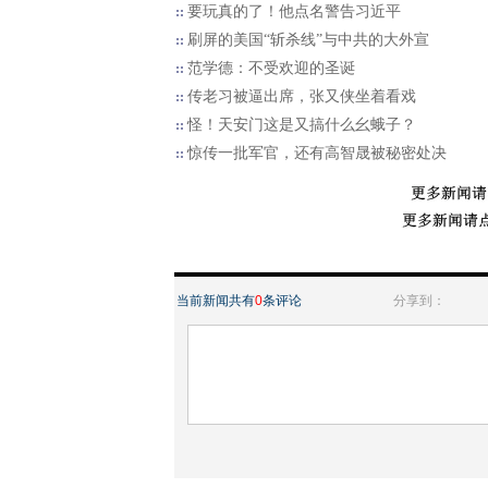
要玩真的了！他点名警告习近平
刷屏的美国“斩杀线”与中共的大外宣
范学德：不受欢迎的圣诞
传老习被逼出席，张又侠坐着看戏
怪！天安门这是又搞什么幺蛾子？
惊传一批军官，还有高智晟被秘密处决
当前新闻共有
0
条评论
分享到：