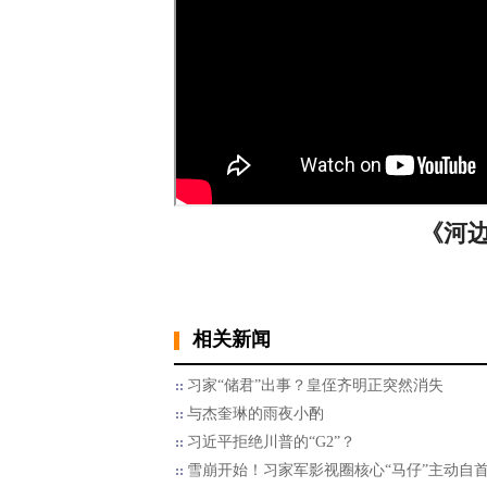
《河边
相关新闻
习家“储君”出事？皇侄齐明正突然消失
与杰奎琳的雨夜小酌
习近平拒绝川普的“G2”？
雪崩开始！习家军影视圈核心“马仔”主动自