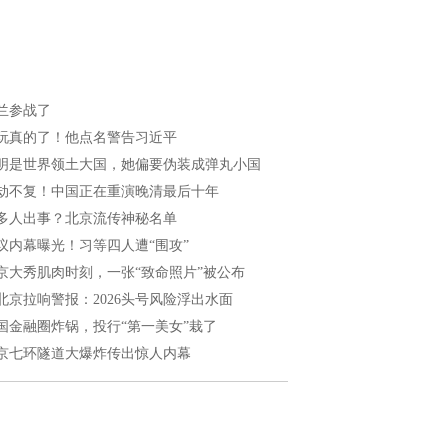
兰参战了
玩真的了！他点名警告习近平
明是世界领土大国，她偏要伪装成弹丸小国
劫不复！中国正在重演晚清最后十年
多人出事？北京流传神秘名单
议内幕曝光！习等四人遭“围攻”
京大秀肌肉时刻，一张“致命照片”被公布
北京拉响警报：2026头号风险浮出水面
国金融圈炸锅，投行“第一美女”栽了
京七环隧道大爆炸传出惊人内幕