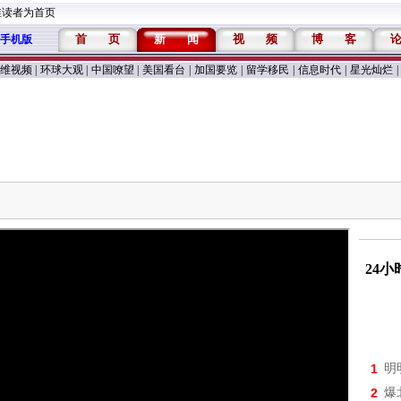
维读者为首页
首
页
新
闻
视
频
博
客
手机版
维视频
|
环球大观
|
中国嘹望
|
美国看台
|
加国要览
|
留学移民
|
信息时代
|
星光灿烂
|
24
1
明
2
爆