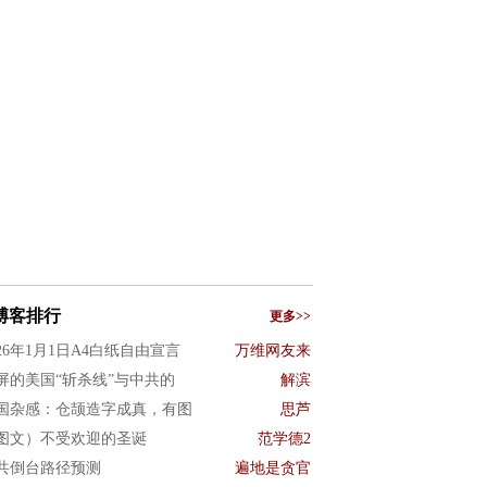
博客排行
更多>>
026年1月1日A4白纸自由宣言
万维网友来
屏的美国“斩杀线”与中共的
解滨
国杂感：仓颉造字成真，有图
思芦
图文）不受欢迎的圣诞
范学德2
共倒台路径预测
遍地是贪官