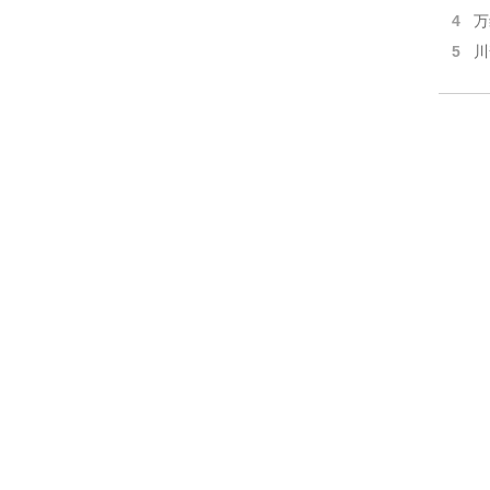
4
万
5
川