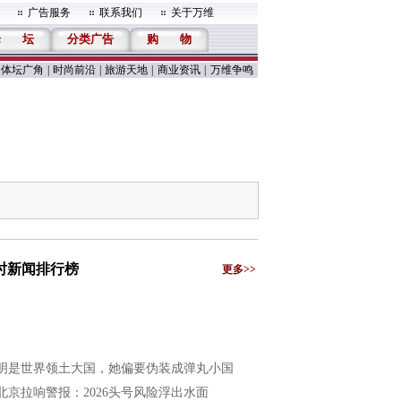
广告服务
联系我们
关于万维
论
坛
分类广告
购
物
体坛广角
|
时尚前沿
|
旅游天地
|
商业资讯
|
万维争鸣
小时新闻排行榜
更多>>
明是世界领土大国，她偏要伪装成弹丸小国
北京拉响警报：2026头号风险浮出水面