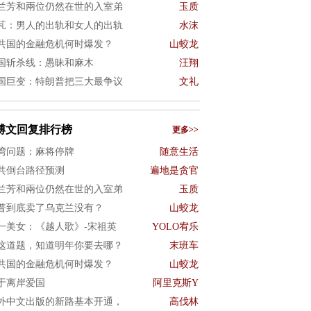
兰芳和兩位仍然在世的入室弟
玉质
芃：男人的出轨和女人的出轨
水沫
共国的金融危机何时爆发？
山蛟龙
国斩杀线：愚昧和麻木
汪翔
国巨变：特朗普把三大最争议
文礼
博文回复排行榜
更多>>
湾问题：麻将停牌
随意生活
共倒台路径预测
遍地是贪官
兰芳和兩位仍然在世的入室弟
玉质
普到底卖了乌克兰没有？
山蛟龙
一美女：《越人歌》-宋祖英
YOLO宥乐
这道题，知道明年你要去哪？
末班车
共国的金融危机何时爆发？
山蛟龙
于离岸爱国
阿里克斯Y
外中文出版的新路基本开通，
高伐林