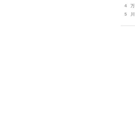
4
万
5
川