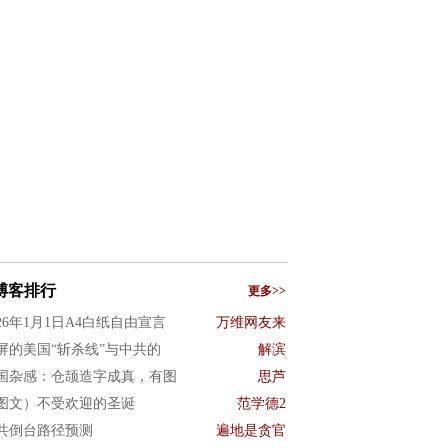
博客排行
更多>>
026年1月1日A4白纸自由宣言
万维网友来
屏的美国“斩杀线”与中共的
解滨
国杂感：仓颉造字成真，有图
思芦
图文）不受欢迎的圣诞
范学德2
共倒台路径预测
遍地是贪官