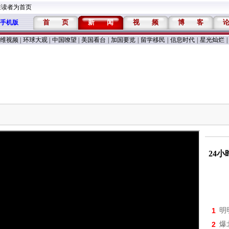
维读者为首页
首
页
新
闻
视
频
博
客
手机版
维视频
|
环球大观
|
中国嘹望
|
美国看台
|
加国要览
|
留学移民
|
信息时代
|
星光灿烂
|
24
1
明
2
爆