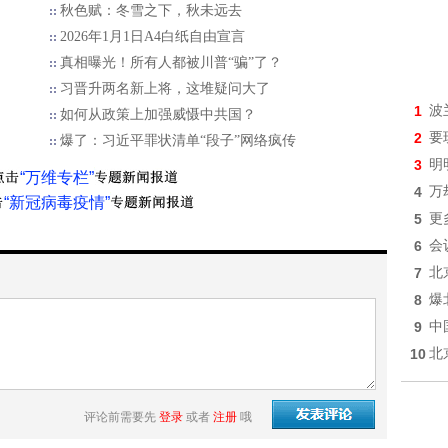
秋色赋：冬雪之下，秋未远去
2026年1月1日A4白纸自由宣言
真相曝光！所有人都被川普“骗”了？
习晋升两名新上将，这堆疑问大了
1
波
如何从政策上加强威慑中共国？
2
要
爆了：习近平罪状清单“段子”网络疯传
3
明
“万维专栏”
4
万
“新冠病毒疫情”
5
更
6
会
7
北
8
爆
9
中
10
北
评论前需要先
登录
或者
注册
哦