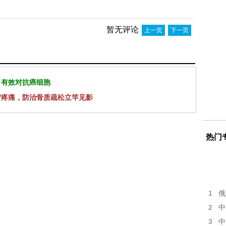
暂无评论
上一页
下一页
 有效对抗癌细胞
背疼痛，防治骨质疏松立竿见影
热门
1
俄
2
中
3
中