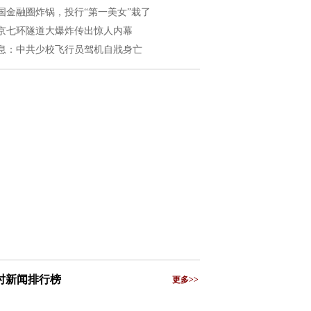
国金融圈炸锅，投行“第一美女”栽了
京七环隧道大爆炸传出惊人内幕
息：中共少校飞行员驾机自戕身亡
小时新闻排行榜
更多>>