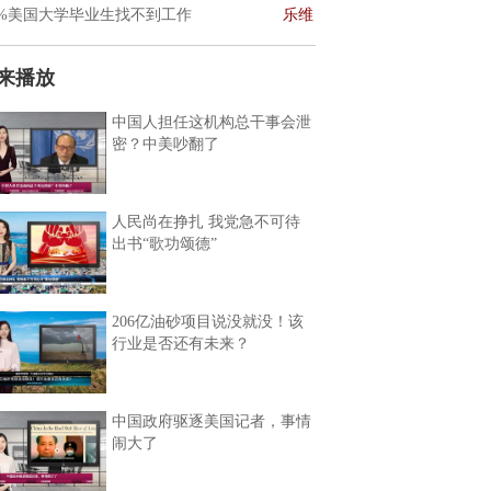
0%美国大学毕业生找不到工作
乐维
来播放
中国人担任这机构总干事会泄
密？中美吵翻了
人民尚在挣扎 我党急不可待
出书“歌功颂德”
206亿油砂项目说没就没！该
行业是否还有未来？
中国政府驱逐美国记者，事情
闹大了