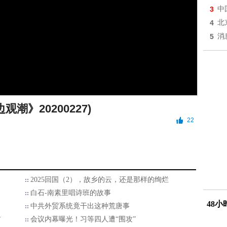
3
中
4
北
5
消
观潮》20200227)
22
2025回国（2），故乡的云，还是那样的绚烂
白石-南素里唱诗班的故事
48
中共外贸系统竟干出这种荒唐事
首
会议内幕曝光！习等四人遭“围攻”