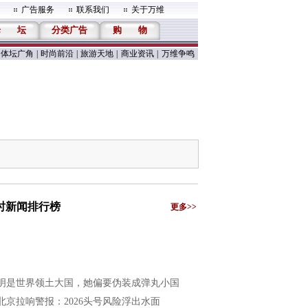
广告服务
联系我们
关于万维
论
坛
分类广告
购
物
体坛广角
|
时尚前沿
|
旅游天地
|
商业资讯
|
万维争鸣
小时新闻排行榜
更多>>
明是世界领土大国，她偏要伪装成弹丸小国
北京拉响警报：2026头号风险浮出水面