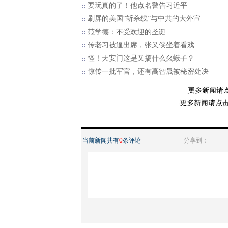
要玩真的了！他点名警告习近平
刷屏的美国“斩杀线”与中共的大外宣
范学德：不受欢迎的圣诞
传老习被逼出席，张又侠坐着看戏
怪！天安门这是又搞什么幺蛾子？
惊传一批军官，还有高智晟被秘密处决
当前新闻共有
0
条评论
分享到：