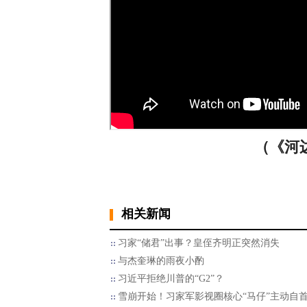
（《河边
相关新闻
习家“储君”出事？皇侄齐明正突然消失
与杰奎琳的雨夜小酌
习近平拒绝川普的“G2”？
雪崩开始！习家军影视圈核心“马仔”主动自