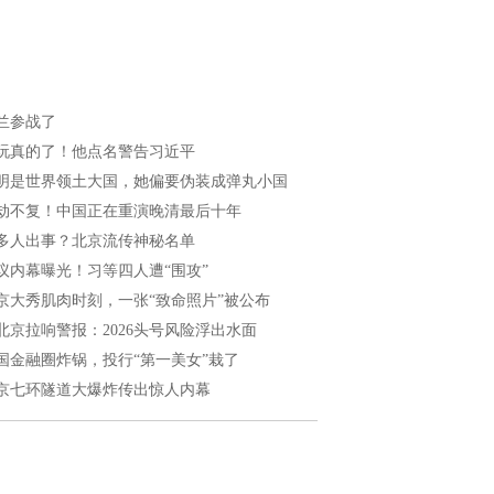
兰参战了
玩真的了！他点名警告习近平
明是世界领土大国，她偏要伪装成弹丸小国
劫不复！中国正在重演晚清最后十年
多人出事？北京流传神秘名单
议内幕曝光！习等四人遭“围攻”
京大秀肌肉时刻，一张“致命照片”被公布
北京拉响警报：2026头号风险浮出水面
国金融圈炸锅，投行“第一美女”栽了
京七环隧道大爆炸传出惊人内幕