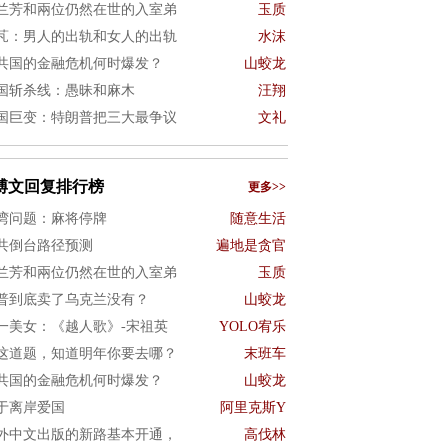
兰芳和兩位仍然在世的入室弟
玉质
芃：男人的出轨和女人的出轨
水沫
共国的金融危机何时爆发？
山蛟龙
国斩杀线：愚昧和麻木
汪翔
国巨变：特朗普把三大最争议
文礼
博文回复排行榜
更多>>
湾问题：麻将停牌
随意生活
共倒台路径预测
遍地是贪官
兰芳和兩位仍然在世的入室弟
玉质
普到底卖了乌克兰没有？
山蛟龙
一美女：《越人歌》-宋祖英
YOLO宥乐
这道题，知道明年你要去哪？
末班车
共国的金融危机何时爆发？
山蛟龙
于离岸爱国
阿里克斯Y
外中文出版的新路基本开通，
高伐林