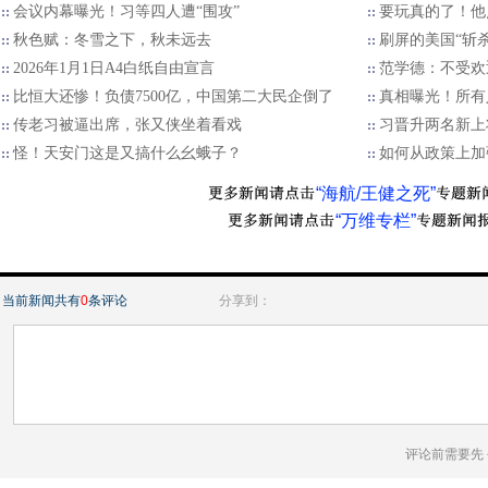
会议内幕曝光！习等四人遭“围攻”
要玩真的了！他
秋色赋：冬雪之下，秋未远去
刷屏的美国“斩
2026年1月1日A4白纸自由宣言
范学德：不受欢
比恒大还惨！负债7500亿，中国第二大民企倒了
真相曝光！所有
传老习被逼出席，张又侠坐着看戏
习晋升两名新上
怪！天安门这是又搞什么幺蛾子？
如何从政策上加
“海航/王健之死”
“万维专栏”
当前新闻共有
0
条评论
分享到：
评论前需要先