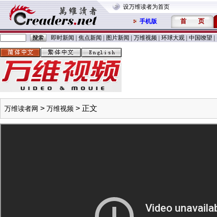
设万维读者为首页
首
页
手机版
即时新闻
|
焦点新闻
|
图片新闻
|
万维视频
|
环球大观
|
中国嘹望
|
>
> 正文
万维读者网
万维视频