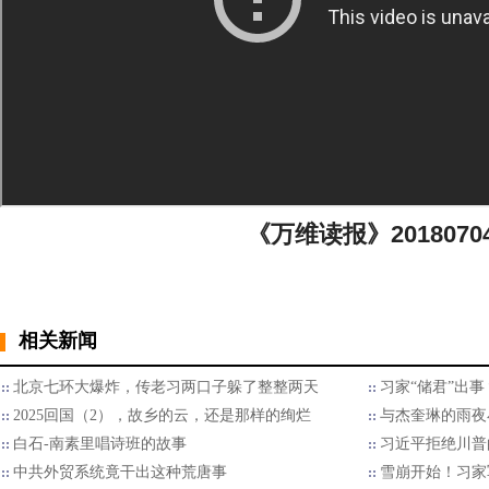
《万维读报》2018070
相关新闻
北京七环大爆炸，传老习两口子躲了整整两天
习家“储君”出
2025回国（2），故乡的云，还是那样的绚烂
与杰奎琳的雨夜
白石-南素里唱诗班的故事
习近平拒绝川普的
中共外贸系统竟干出这种荒唐事
雪崩开始！习家