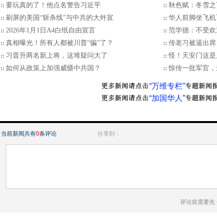
要玩真的了！他点名警告习近平
秋色赋：冬雪之
刷屏的美国“斩杀线”与中共的大外宣
华人前脚坐飞机
2026年1月1日A4白纸自由宣言
范学德：不受欢
真相曝光！所有人都被川普“骗”了？
传老习被逼出席
习晋升两名新上将，这堆疑问大了
怪！天安门这是
如何从政策上加强威慑中共国？
惊传一批军官，
“万维专栏”
“加国华人”
当前新闻共有
0
条评论
分享到：
评论前需要先