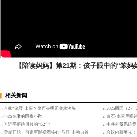
【陪读妈妈】第21期：孩子眼中的“笨妈
相关新闻
习家“储君”出事？皇侄齐明正突然消失
2025回国（2
与杰奎琳的雨夜小酌
白石-南素里唱
习近平拒绝川普的“G2”？
中共外贸系统竟
雪崩开始！习家军影视圈核心“马仔”主动自首
会议内幕曝光！