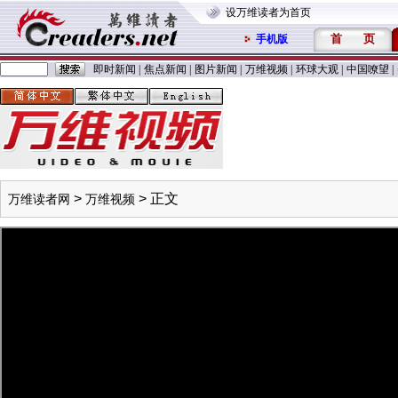
设万维读者为首页
首
页
手机版
即时新闻
|
焦点新闻
|
图片新闻
|
万维视频
|
环球大观
|
中国嘹望
|
>
> 正文
万维读者网
万维视频