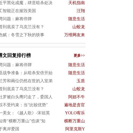
近平黑化成魔，肆意暗杀处决
天机指南
工智能正在摧毁美国
汪翔
湾问题：麻将停牌
随意生活
普到底卖了乌克兰没有？
山蛟龙
色赋：冬雪之下秋的轶事
万维网友来
博文回复排行榜
更多>>
湾问题：麻将停牌
随意生活
亚战争准备：从暗杀安倍开始
随意生活
兰芳和兩位仍然在世的入室弟
玉质
普到底卖了乌克兰没有？
山蛟龙
杜罗被白头鹰叼走了，委国人
阿妞不牛
权不受约束：当“比较优势”
遍地是贪官
一美女：《越人歌》-宋祖英
YOLO宥乐
知青“横断万重山”也谈“知
横断万重山
于离岸爱国
阿里克斯Y