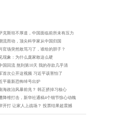
萨克斯坦不厚道，中国面临前所未有压力
潮流而动，顶尖科学家从中国归国
共官场突然敢骂习了，谁给的胆子？
见现象：为什么庞家敢这么硬
中国回流 熬到第10天 我的存款几乎清
军首次公开这视频 习近平该害怕了
近平最新恐怖绰号出炉
南海政治风暴前兆？ 韩正挤掉习核心
遭降维打击，新华社通稿4个细节惊心动魄
岸开打 让家人上战场？ 投票结果超震撼