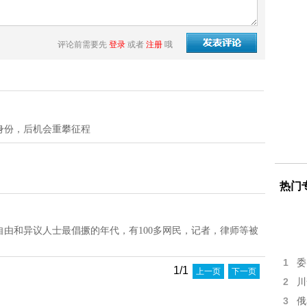
评论前需要先
登录
或者
注册
哦
身份，后机会重攀征程
热门
由和异议人士最倡撅的年代，有100多网民，记者，律师等被
1
委
1/1
上一页
下一页
2
川
3
俄