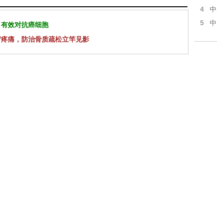
4
中
5
中
 有效对抗癌细胞
背疼痛，防治骨质疏松立竿见影