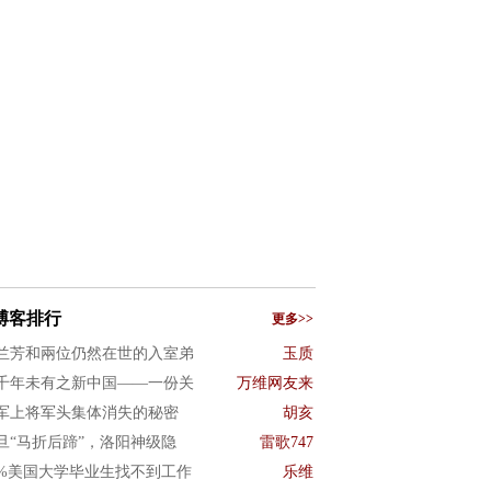
博客排行
更多>>
兰芳和兩位仍然在世的入室弟
玉质
千年未有之新中国——一份关
万维网友来
军上将军头集体消失的秘密
胡亥
旦“马折后蹄”，洛阳神级隐
雷歌747
0%美国大学毕业生找不到工作
乐维