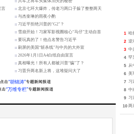
共军上将军头集体消失的秘密
宣言
北京七环大爆炸，传老习两口子躲了整整两天
与杰奎琳的雨夜小酌
习近平拒绝川普的“G2”？
雪崩开始！习家军影视圈核心“马仔”主动自首
1
哈
要玩真的了！他点名警告习近平
2
逆
刷屏的美国“斩杀线”与中共的大外宣
3
中
2026年1月1日A4白纸自由宣言
4
罕
真相曝光！所有人都被川普“骗”了？
5
从
习晋升两名新上将，这堆疑问大了
6
美
“胡锦涛”
7
习
“万维专栏”
8
中
9
习
10
两