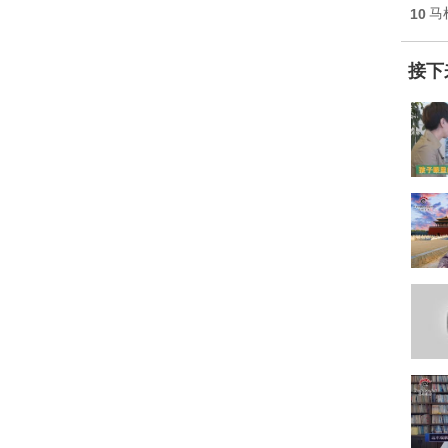
10
马
接下