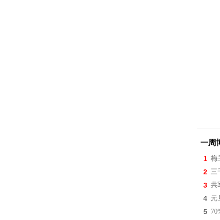
一周
1
梅
2
三
3
共
4
元
5
7