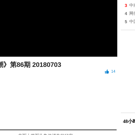
3
中
4
网
5
中
第86期 20180703
14
48