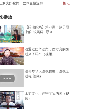
杜罗夫妇被擒，世界更接近和
施化
来播放
【陪读妈妈】第21期：孩子眼
中的“笨妈妈” 原来
澳通过防华法案，西方真的醒
过来了吗？（视频）
温哥华华人洗钱猖獗：洗钱全
过程(视频)
太监文化，你害了我的国（视
频）