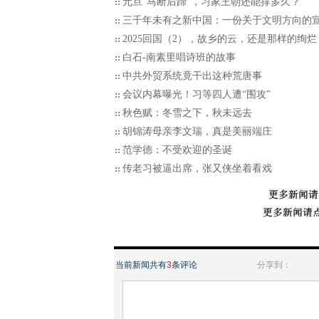
元旦“马断后蹄”，习家王朝还能撑多久？
三千年未有之新中国：一份关于文明方向的
2025回国（2），故乡的云，还是那样的绚烂
白石-南素里唱诗班的故事
中共外贸系统竟干出这种荒唐事
会议内幕曝光！习等四人遭“围攻”
秋色赋：冬雪之下，秋未远去
胡锦涛母亲李文瑞，真是美丽端庄
范学德：不受欢迎的圣诞
传老习被逼出席，张又侠坐着看戏
当前新闻共有
3
条评论
分享到：