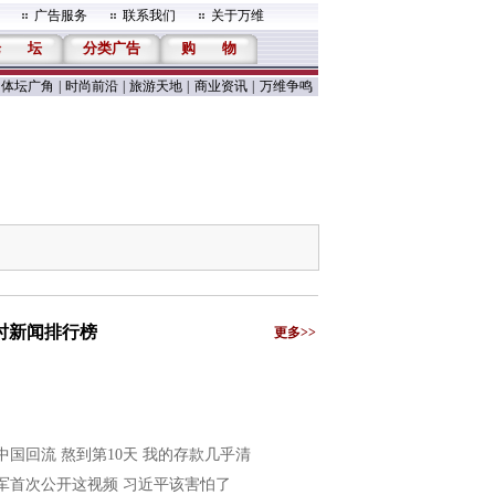
广告服务
联系我们
关于万维
论
坛
分类广告
购
物
体坛广角
|
时尚前沿
|
旅游天地
|
商业资讯
|
万维争鸣
小时新闻排行榜
更多>>
中国回流 熬到第10天 我的存款几乎清
军首次公开这视频 习近平该害怕了