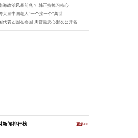
南海政治风暴前兆？ 韩正挤掉习核心
传大量中国老人“一个接一个”离世
国代表团困在委国 川普最忠心盟友公开名
小时新闻排行榜
更多>>