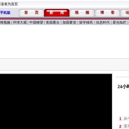
维读者为首页
首
页
新
闻
视
频
博
客
手机版
维视频
|
环球大观
|
中国嘹望
|
美国看台
|
加国要览
|
留学移民
|
信息时代
|
星光灿烂
|
24
1
从
2
美