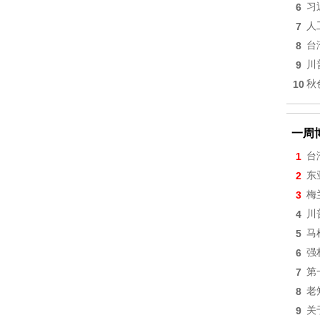
6
习
7
人
8
台
9
川
10
秋
一周
1
台
2
东
3
梅
4
川
5
马
6
强
7
第
8
老
9
关