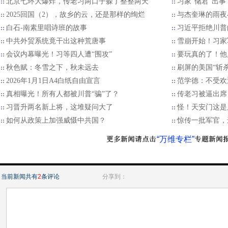
北京七环大爆炸，传老习两口子躲了整整两天
习家“储君”出
2025回国（2），故乡的云，还是那样的绚烂
与杰奎琳的雨夜
白石-南素里唱诗班的故事
习近平拒绝川普的
中共外贸系统竟干出这种荒唐事
雪崩开始！习家
会议内幕曝光！习等四人遭“围攻”
要玩真的了！他
秋色赋：冬雪之下，秋未远去
刷屏的美国“斩
2026年1月1日A4白纸自由宣言
范学德：不受欢
真相曝光！所有人都被川普“骗”了？
传老习被逼出席
习晋升两名新上将，这堆疑问大了
怪！天安门这是
如何从政策上加强威慑中共国？
惊传一批军官，
“万维专栏”
当前新闻共有
2
条评论
分享到：