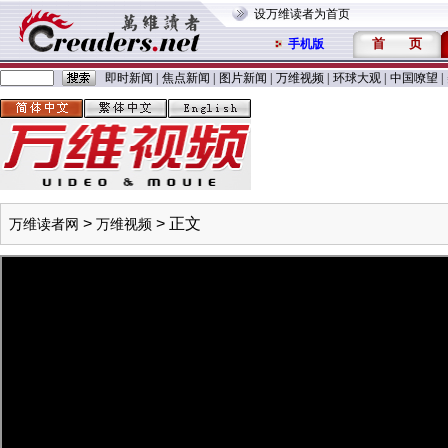
设万维读者为首页
首
页
手机版
即时新闻
|
焦点新闻
|
图片新闻
|
万维视频
|
环球大观
|
中国嘹望
|
>
> 正文
万维读者网
万维视频