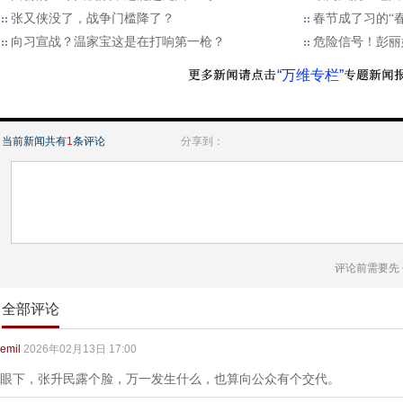
张又侠没了，战争门槛降了？
春节成了习的“
向习宣战？温家宝这是在打响第一枪？
危险信号！彭丽
“万维专栏”
当前新闻共有
1
条评论
分享到：
评论前需要先
全部评论
emil
2026年02月13日 17:00
眼下，张升民露个脸，万一发生什么，也算向公众有个交代。