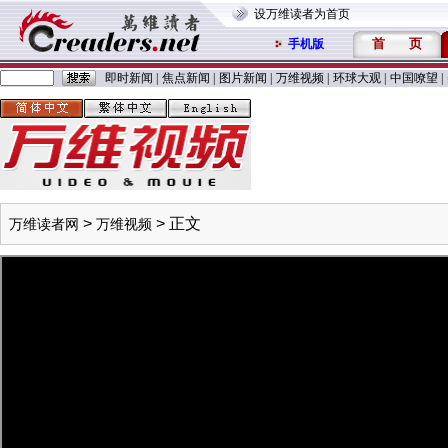
设万维读者为首页
首
页
手机版
即时新闻
|
焦点新闻
|
图片新闻
|
万维视频
|
环球大观
|
中国嘹望
|
>
> 正文
万维读者网
万维视频