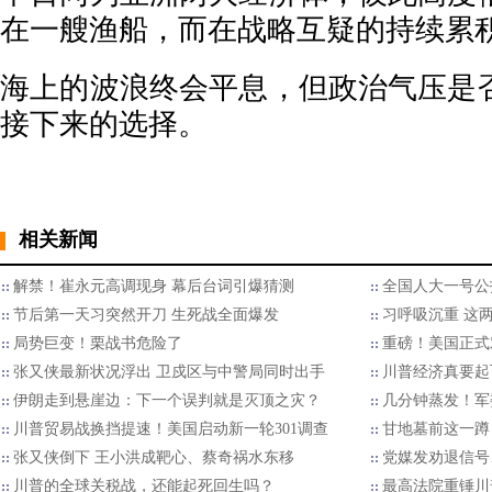
在一艘渔船，而在战略互疑的持续累
海上的波浪终会平息，但政治气压是
接下来的选择。
相关新闻
解禁！崔永元高调现身 幕后台词引爆猜测
全国人大一号公
节后第一天习突然开刀 生死战全面爆发
习呼吸沉重 这
局势巨变！栗战书危险了
重磅！美国正式
张又侠最新状况浮出 卫戍区与中警局同时出手
川普经济真要起
伊朗走到悬崖边：下一个误判就是灭顶之灾？
几分钟蒸发！军
川普贸易战换挡提速！美国启动新一轮301调查
甘地墓前这一蹲
张又侠倒下 王小洪成靶心、蔡奇祸水东移
党媒发劝退信号
川普的全球关税战，还能起死回生吗？
最高法院重锤川