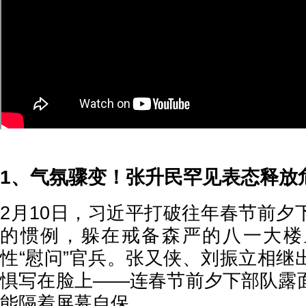
1、气氛骤变！张升民罕见表态释放
2月10日，习近平打破往年春节前夕
的惯例，躲在戒备森严的八一大楼
性“慰问”官兵。张又侠、刘振立相继
惧写在脸上——连春节前夕下部队露
能隔着屏幕自保。