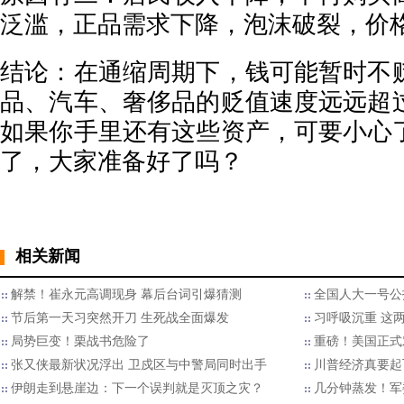
泛滥，正品需求下降，泡沫破裂，价
结论：在通缩周期下，钱可能暂时不
品、汽车、奢侈品的贬值速度远远超
如果你手里还有这些资产，可要小心
了，大家准备好了吗？
相关新闻
解禁！崔永元高调现身 幕后台词引爆猜测
全国人大一号公
节后第一天习突然开刀 生死战全面爆发
习呼吸沉重 这
局势巨变！栗战书危险了
重磅！美国正式
张又侠最新状况浮出 卫戍区与中警局同时出手
川普经济真要起
伊朗走到悬崖边：下一个误判就是灭顶之灾？
几分钟蒸发！军