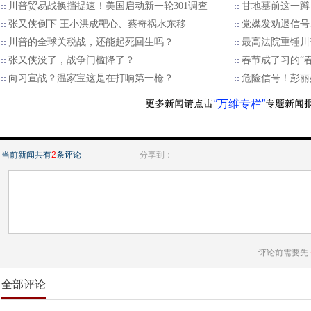
川普贸易战换挡提速！美国启动新一轮301调查
甘地墓前这一蹲
张又侠倒下 王小洪成靶心、蔡奇祸水东移
党媒发劝退信号
川普的全球关税战，还能起死回生吗？
最高法院重锤川
张又侠没了，战争门槛降了？
春节成了习的“
向习宣战？温家宝这是在打响第一枪？
危险信号！彭丽
“万维专栏”
当前新闻共有
2
条评论
分享到：
评论前需要先
全部评论