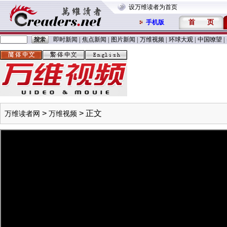
设万维读者为首页
首
页
手机版
即时新闻
|
焦点新闻
|
图片新闻
|
万维视频
|
环球大观
|
中国嘹望
|
>
> 正文
万维读者网
万维视频