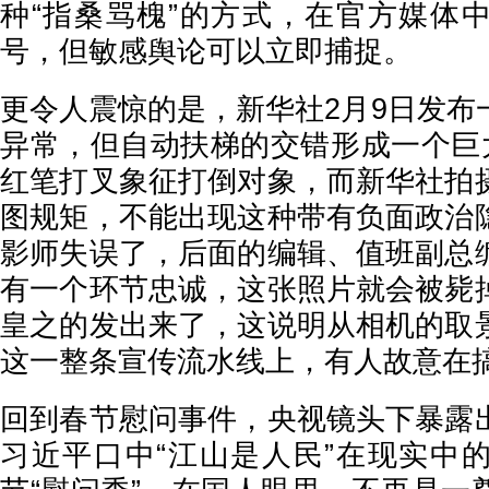
种“指桑骂槐”的方式，在官方媒体
号，但敏感舆论可以立即捕捉。
更令人震惊的是，新华社2月9日发布
异常，但自动扶梯的交错形成一个巨
红笔打叉象征打倒对象，而新华社拍
图规矩，不能出现这种带有负面政治
影师失误了，后面的编辑、值班副总
有一个环节忠诚，这张照片就会被毙
皇之的发出来了，这说明从相机的取
这一整条宣传流水线上，有人故意在
回到春节慰问事件，央视镜头下暴露
习近平口中“江山是人民”在现实中