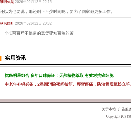
谁啊你是
2026年02月12日 22:15
还以为他要说，那还剩下不少时间呢，要为了国家做更多工作。
秋枫红叶
2026年02月12日 20:32
一个扛两百斤不换肩的蠢货哪知百姓的苦
实用资讯
抗癌明星组合 多年口碑保证！天然植物萃取 有效对抗癌细胞
中老年补钙必备，2星期消除夜间抽筋、腰背疼痛，防治骨质疏松立竿
关于本站
|
广告服
Copyright (C) 19