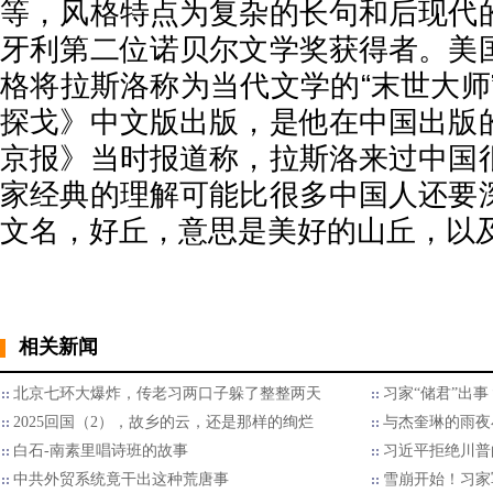
等，风格特点为复杂的长句和后现代
牙利第二位诺贝尔文学奖获得者。美
格将拉斯洛称为当代文学的“末世大师”
探戈》中文版出版，是他在中国出版
京报》当时报道称，拉斯洛来过中国
家经典的理解可能比很多中国人还要
文名，好丘，意思是美好的山丘，以
相关新闻
北京七环大爆炸，传老习两口子躲了整整两天
习家“储君”出
2025回国（2），故乡的云，还是那样的绚烂
与杰奎琳的雨夜
白石-南素里唱诗班的故事
习近平拒绝川普的
中共外贸系统竟干出这种荒唐事
雪崩开始！习家