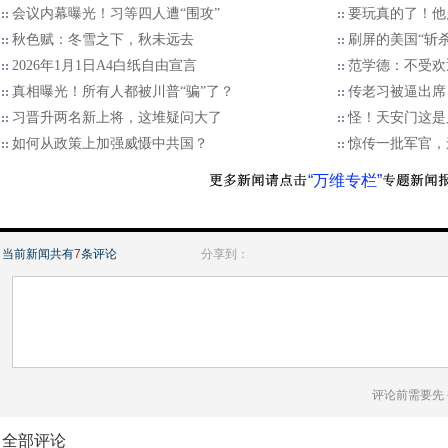
会议内幕曝光！习等四人遭“围攻”
要玩真的了！他
秋色赋：冬雪之下，秋未远去
刷屏的美国“斩
2026年1月1日A4白纸自由宣言
范学德：不受欢
真相曝光！所有人都被川普“骗”了？
传老习被逼出席
习晋升两名新上将，这堆疑问大了
怪！天安门这是
如何从政策上加强威慑中共国？
惊传一批军官，
“万维专栏”
当前新闻共有
7
条评论
分享到：
评论前需要先
全部评论