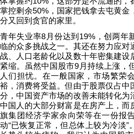
体掌握约10%，这部分是不流通的，
掌控剩余50%，国家把钱拿去屯黄金
分又回到贪官的家里。
青年失业率8月份达到19%，创两年
临的众多挑战之一。其还在努力应对
战、人口老龄化以及数十年密集建设
紧缩。虽然中国股市9月持续上涨，
人们担忧。在一般国家，市场繁荣
裕，消费将受益。但由于股票仅占中
分，中国资产市场的改善未能转化为
中国人的大部分财富是在房产上，而
旗集团经济学家余向荣等在一份报
动“已恢复正常，但总体上较为冷淡”