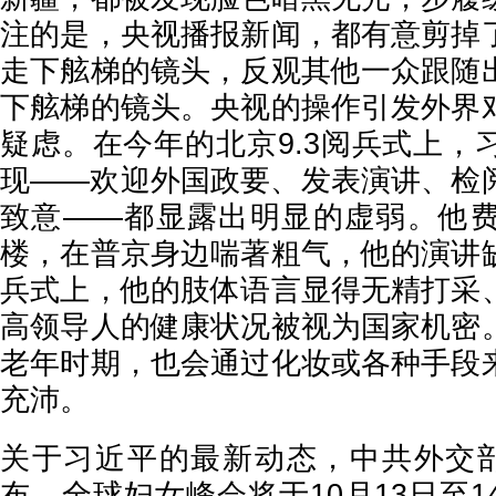
注的是，央视播报新闻，都有意剪掉
走下舷梯的镜头，反观其他一众跟随
下舷梯的镜头。央视的操作引发外界
疑虑。在今年的北京9.3阅兵式上，
现——欢迎外国政要、发表演讲、检
致意——都显露出明显的虚弱。他
楼，在普京身边喘著粗气，他的演讲
兵式上，他的肢体语言显得无精打采
高领导人的健康状况被视为国家机密
老年时期，也会通过化妆或各种手段
充沛。
关于习近平的最新动态，中共外交部
布，全球妇女峰会将于10月13日至