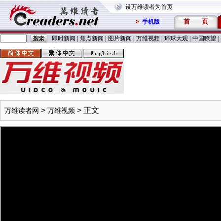
设万维读者为首页
首
页
手机版
即时新闻
|
焦点新闻
|
图片新闻
|
万维视频
|
环球大观
|
中国嘹望
|
>
> 正文
万维读者网
万维视频