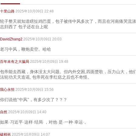
十里山路
2025年10月09日 22:48
轮子整天就知道瞎扯鸡巴蛋，包子被传中风多次了，而且在河南痛哭流涕
志归西了 包子还在台上呢
DavidZhang2
2025年10月09日 20:03
老习中风，鞭炮卖空。哈哈
百年未有之大骗局
2025年10月09日 19:48
包帝能去西藏，身体没太大问题。但内外交困,四面楚歌，压力山大，他
法轮功天天造谣, 包帝死在李红痣之后也不奇怪。
我心永恒
2025年10月09日 15:56
你们说他“中风”，有多少次了？？？
自然
2025年10月09日 14:40
如果·习近平·这样·结局·，对他·是·一种·幸运·。
破棉袄
2025年10月09日 14:07