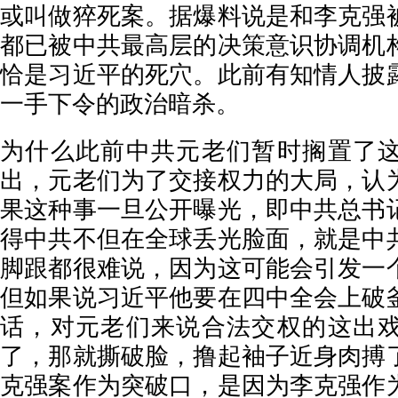
或叫做猝死案。据爆料说是和李克强
都已被中共最高层的决策意识协调机
恰是习近平的死穴。此前有知情人披
一手下令的政治暗杀。
为什么此前中共元老们暂时搁置了
出，元老们为了交接权力的大局，认
果这种事一旦公开曝光，即中共总书
得中共不但在全球丢光脸面，就是中
脚跟都很难说，因为这可能会引发一
但如果说习近平他要在四中全会上破
话，对元老们来说合法交权的这出
了，那就撕破脸，撸起袖子近身肉搏
克强案作为突破口，是因为李克强作