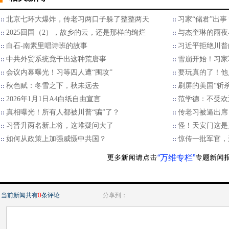
北京七环大爆炸，传老习两口子躲了整整两天
习家“储君”出
2025回国（2），故乡的云，还是那样的绚烂
与杰奎琳的雨夜
白石-南素里唱诗班的故事
习近平拒绝川普的
中共外贸系统竟干出这种荒唐事
雪崩开始！习家
会议内幕曝光！习等四人遭“围攻”
要玩真的了！他
秋色赋：冬雪之下，秋未远去
刷屏的美国“斩
2026年1月1日A4白纸自由宣言
范学德：不受欢
真相曝光！所有人都被川普“骗”了？
传老习被逼出席
习晋升两名新上将，这堆疑问大了
怪！天安门这是
如何从政策上加强威慑中共国？
惊传一批军官，
“万维专栏”
当前新闻共有
0
条评论
分享到：