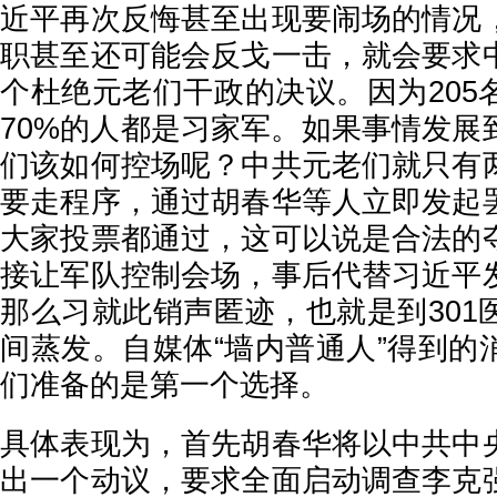
近平再次反悔甚至出现要闹场的情况
职甚至还可能会反戈一击，就会要求
个杜绝元老们干政的决议。因为205
70%的人都是习家军。如果事情发展
们该如何控场呢？中共元老们就只有
要走程序，通过胡春华等人立即发起
大家投票都通过，这可以说是合法的
接让军队控制会场，事后代替习近平
那么习就此销声匿迹，也就是到301
间蒸发。自媒体“墙内普通人”得到的
们准备的是第一个选择。
具体表现为，首先胡春华将以中共中
出一个动议，要求全面启动调查李克