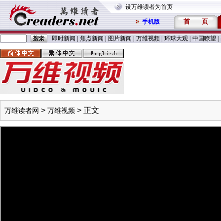
设万维读者为首页
首
页
手机版
即时新闻
|
焦点新闻
|
图片新闻
|
万维视频
|
环球大观
|
中国嘹望
|
>
> 正文
万维读者网
万维视频