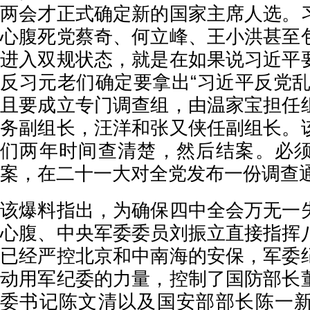
两会才正式确定新的国家主席人选。
心腹死党蔡奇、何立峰、王小洪甚至
进入双规状态，就是在如果说习近平
反习元老们确定要拿出“习近平反党乱
且要成立专门调查组，由温家宝担任
务副组长，汪洋和张又侠任副组长。
们两年时间查清楚，然后结案。必
案，在二十一大对全党发布一份调查
该爆料指出，为确保四中全会万无一
心腹、中央军委委员刘振立直接指挥
已经严控北京和中南海的安保，军委
动用军纪委的力量，控制了国防部长
委书记陈文清以及国安部部长陈一