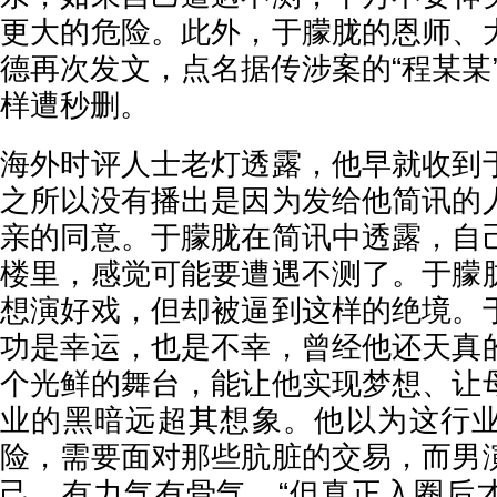
更大的危险。此外，于朦胧的恩师、
德再次发文，点名据传涉案的“程某某
样遭秒删。
海外时评人士老灯透露，他早就收到
之所以没有播出是因为发给他简讯的
亲的同意。于朦胧在简讯中透露，自
楼里，感觉可能要遭遇不测了。于朦
想演好戏，但却被逼到这样的绝境。
功是幸运，也是不幸，曾经他还天真
个光鲜的舞台，能让他实现梦想、让
业的黑暗远超其想象。他以为这行
险，需要面对那些肮脏的交易，而男
己，有力气有骨气。“但真正入圈后