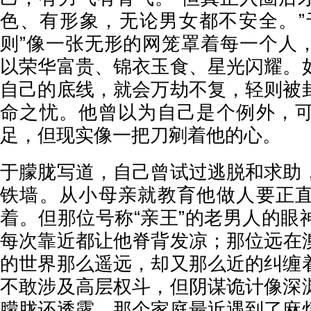
色、有形象，无论男女都不安全。”
则”像一张无形的网笼罩着每一个人
以荣华富贵、锦衣玉食、星光闪耀。
自己的底线，就会万劫不复，轻则被
命之忧。他曾以为自己是个例外，
足，但现实像一把刀剜着他的心。
于朦胧写道，自己曾试过逃脱和求助
铁墙。从小母亲就教育他做人要正
着。但那位号称“亲王”的老男人的眼
每次靠近都让他脊背发凉；那位远在
的世界那么遥远，却又那么近的纠缠
不敢涉及高层权斗，但阴谋诡计像深
朦胧还透露，那个家庭最近遇到了麻