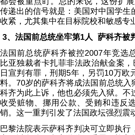
都会被重点盯。总的来说，这份扩展版的
传递出的信号就是：美国对中国学生
收紧，尤其集中在目标院校和敏感专
3、法国前总统坐牢第1人 萨科齐被
法国前总统萨科齐被控2007年竞选
比亚独裁者卡扎菲非法政治献金案，巴
日宣判有罪，刑期5年，另罚10万欧
料。70岁的萨科齐将成法国前总统入
科齐为此上诉，他也必须先入狱。不
收受赃物、挪用公款、受贿和违反
销。这一重判引发了法国政坛强烈震
巴黎法院表示萨科齐判决可立即执行