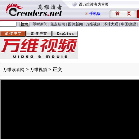
设万维读者为首页
首
页
手机版
即时新闻
|
焦点新闻
|
图片新闻
|
万维视频
|
环球大观
|
中国嘹望
|
>
> 正文
万维读者网
万维视频