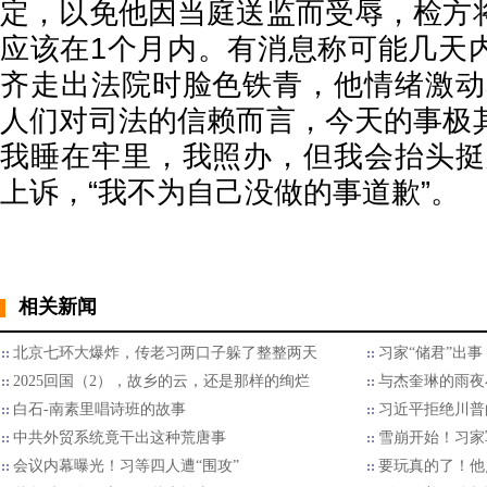
定，以免他因当庭送监而受辱，检方
应该在1个月内。有消息称可能几天
齐走出法院时脸色铁青，他情绪激动
人们对司法的信赖而言，今天的事极
我睡在牢里，我照办，但我会抬头挺
上诉，“我不为自己没做的事道歉”。
相关新闻
北京七环大爆炸，传老习两口子躲了整整两天
习家“储君”出
2025回国（2），故乡的云，还是那样的绚烂
与杰奎琳的雨夜
白石-南素里唱诗班的故事
习近平拒绝川普的
中共外贸系统竟干出这种荒唐事
雪崩开始！习家
会议内幕曝光！习等四人遭“围攻”
要玩真的了！他