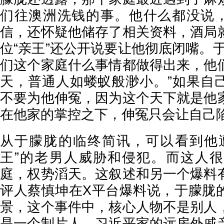
们往澳洲洗钱的事。他什么都没说，
信，还怀疑他储存了相关资料，酒局
位“亲王”还公开说要让他彻底闭嘴。
们这个家庭什么事情都做得出来，他
天，普通人如蝼蚁般渺小。”如果自
不要为他伸冤，因为这个天下就是他
在他家的掌控之下，伸冤只会让自己
从于朦胧的临终简讯，可以看到他
王”的老男人威胁和侵犯。而这人
庭，权势滔天。这叙述和另一个爆料
评人蔡慎坤在X平台爆料说，于朦胧
景，这个事件中，核心人物不是别人
是一个制片人，习近平家的远房外戚