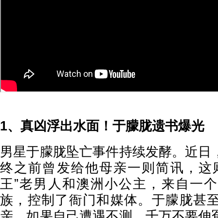
1、真凶浮出水面！于朦胧遗书爆光
男星于朦胧坠亡事件持续发酵。近日
终之前曾发给他母亲一则简讯，这
王”老男人和澳洲小公主，来自一
族，控制了衙门和媒体。于朦胧甚
亲，如果自己遭遇不测，千万不要伸