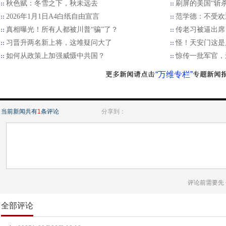
秋色赋：冬雪之下，秋未远去
刷屏的美国“斩
2026年1月1日A4白纸自由宣言
范学德：不受欢
真相曝光！所有人都被川普“骗”了？
传老习被逼出席
习晋升两名新上将，这堆疑问大了
怪！天安门这是
如何从政策上加强威慑中共国？
惊传一批军官，
“万维专栏”
当前新闻共有
1
条评论
分享到：
评论前需要先
全部评论