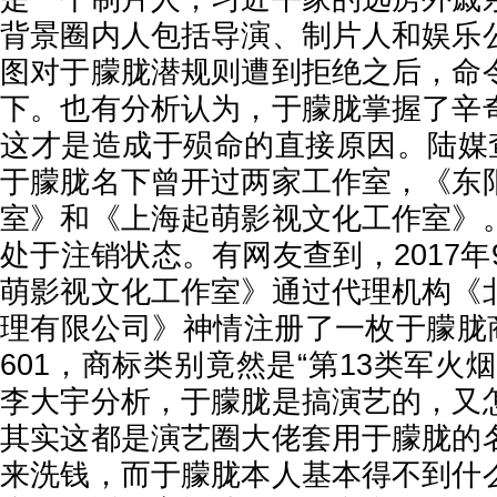
背景圈内人包括导演、制片人和娱乐
图对于朦胧潜规则遭到拒绝之后，命
下。也有分析认为，于朦胧掌握了辛
这才是造成于殒命的直接原因。陆媒查
于朦胧名下曾开过两家工作室，《东
室》和《上海起萌影视文化工作室》
处于注销状态。有网友查到，2017年
萌影视文化工作室》通过代理机构《
理有限公司》神情注册了一枚于朦胧商
601，商标类别竟然是“第13类军火
李大宇分析，于朦胧是搞演艺的，又
其实这都是演艺圈大佬套用于朦胧的
来洗钱，而于朦胧本人基本得不到什