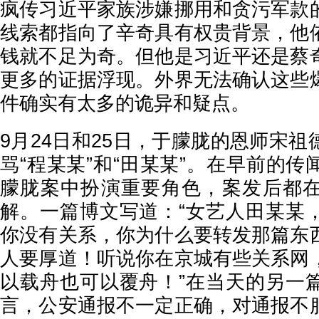
疯传习近平家族涉嫌挪用和贪污军款
线索都指向了辛奇具有权贵背景，他
钱就不足为奇。但他是习近平还是蔡
更多的证据浮现。外界无法确认这些
件确实有太多的诡异和疑点。
9月24日和25日，于朦胧的恩师宋
骂“程某某”和“田某某”。在早前的
朦胧案中扮演重要角色，案发后都
解。一篇博文写道：“女艺人田某某
你没有关系，你为什么要转发那篇东
人要厚道！听说你在京城有些关系网
以载舟也可以覆舟！”在当天的另一
言，公安通报不一定正确，对通报不