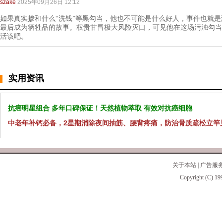
szake
2025年09月26日 12:12
如果真实掺和什么“洗钱”等黑勾当，他也不可能是什么好人，事件也就
最后成为牺牲品的故事。权贵甘冒极大风险灭口，可见他在这场污浊勾当
活该吧。
实用资讯
抗癌明星组合 多年口碑保证！天然植物萃取 有效对抗癌细胞
中老年补钙必备，2星期消除夜间抽筋、腰背疼痛，防治骨质疏松立竿
关于本站
|
广告服
Copyright (C) 19