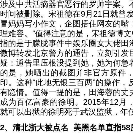
涉及中共活摘器官恶行的罗帅宇案。
时间被删除。宋祖德在9月21日就曾
冒妈妈写小作文，企图捂住网友的嘴
理难容。”值得注意的是，宋祖德博文
指的是于朦胧事件中娱乐圈女大佬田
微博转发北京警方的通告，立刻引发
疑：通告里压根没提到她，她为何急
的是，她晒出的截图并非官方原件
印。这种“此地无银三百两”的操作，
有隐情。值得一提的是，田海蓉的丈
成为百亿富豪的徐明。2015年12
就可以出狱的徐明死于武汉监狱，年仅
2、清北浙大被点名 美黑名单直指5