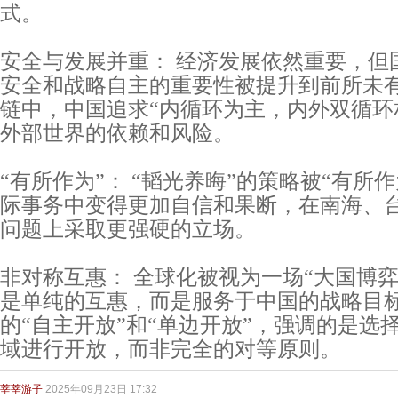
式。
安全与发展并重： 经济发展依然重要，但
安全和战略自主的重要性被提升到前所未
链中，中国追求“内循环为主，内外双循环
外部世界的依赖和风险。
“有所作为”： “韬光养晦”的策略被“有所
际事务中变得更加自信和果断，在南海、
问题上采取更强硬的立场。
非对称互惠： 全球化被视为一场“大国博
是单纯的互惠，而是服务于中国的战略目
的“自主开放”和“单边开放”，强调的是选
域进行开放，而非完全的对等原则。
莘莘游子
2025年09月23日 17:32