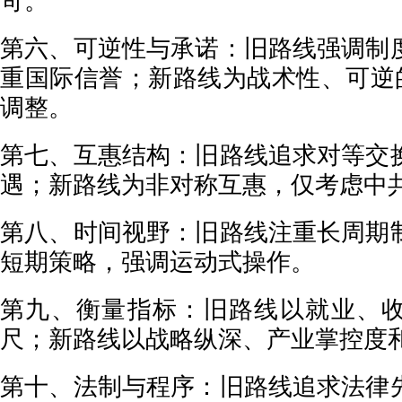
苛。
第六、可逆性与承诺：旧路线强调制
重国际信誉；新路线为战术性、可逆的
调整。
第七、互惠结构：旧路线追求对等交
遇；新路线为非对称互惠，仅考虑中
第八、时间视野：旧路线注重长周期
短期策略，强调运动式操作。
第九、衡量指标：旧路线以就业、
尺；新路线以战略纵深、产业掌控度
第十、法制与程序：旧路线追求法律