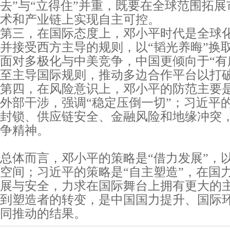
去”与“立得住”并重，既要在全球范围拓
术和产业链上实现自主可控。
第三，在国际态度上，邓小平时代是全球
并接受西方主导的规则，以“韬光养晦”换
面对多极化与中美竞争，中国更倾向于“有
至主导国际规则，推动多边合作平台以打
第四，在风险意识上，邓小平的防范主要
外部干涉，强调“稳定压倒一切”；习近平
封锁、供应链安全、金融风险和地缘冲突，
争精神。
总体而言，邓小平的策略是“借力发展”，
空间；习近平的策略是“自主塑造”，在国
展与安全，力求在国际舞台上拥有更大的
到塑造者的转变，是中国国力提升、国际
同推动的结果。