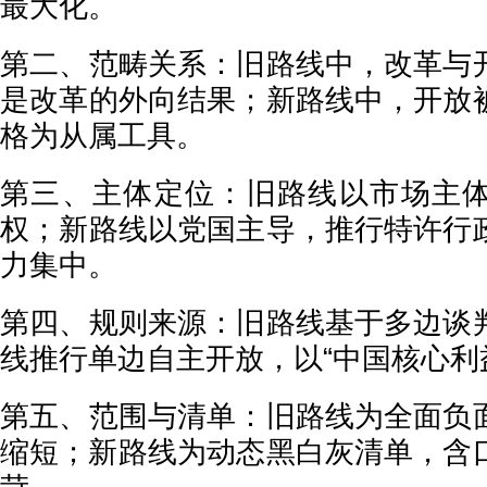
最大化。
第二、范畴关系：旧路线中，改革与
是改革的外向结果；新路线中，开放
格为从属工具。
第三、主体定位：旧路线以市场主
权；新路线以党国主导，推行特许行
力集中。
第四、规则来源：旧路线基于多边谈
线推行单边自主开放，以“中国核心利
第五、范围与清单：旧路线为全面负
缩短；新路线为动态黑白灰清单，含