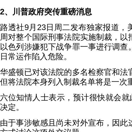
2、川普政府突传重磅消息
路透社9月23日周二发布独家报道，
周对整个国际刑事法院实施制裁，以
以色列涉嫌犯下战争罪一事进行调查
日常运作陷入危险。
华盛顿已对该法院的多名检察官和法
但将法院本身列入制裁名单将是一次
六位知情人士表示，预计很快就会就此
决定。
由于事涉敏感且尚未对外宣布，因此