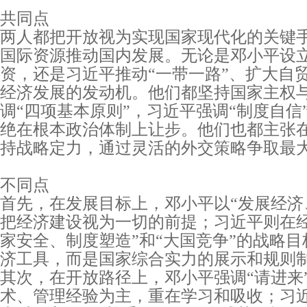
共同点
两人都把开放视为实现国家现代化的关键
国际资源推动国内发展。无论是邓小平设
资，还是习近平推动“一带一路”、扩大自
经济发展的发动机。他们都坚持国家主权
调“四项基本原则”，习近平强调“制度自信
绝在根本政治体制上让步。他们也都主张
持战略定力，通过灵活的外交策略争取最
不同点
首先，在发展目标上，邓小平以“发展经济
把经济建设视为一切的前提；习近平则在经
家安全、制度塑造”和“大国竞争”的战略
济工具，而是国家综合实力的展示和规则
其次，在开放路径上，邓小平强调“请进来
术、管理经验为主，重在学习和吸收；习近