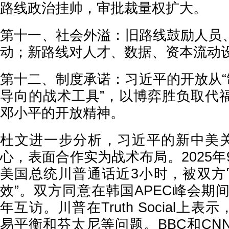
路线政治挂帅，审批裁量权扩大。
第十一、社会外溢：旧路线鼓励人员
动；新路线对人才、数据、资本流动
第十二、制度承诺：习近平的开放从“
导向的战术工具”，以博弈胜负取代
邓小平的开放精神。
杜文进一步分析，习近平的新中美关
心，表面合作实为战术布局。2025年
美国总统川普通话近3小时，被双方
效”。双方同意在韩国APEC峰会期间
年互访。川普在Truth Social上表示
易平衡和芬太尼等问题。BBC和CN