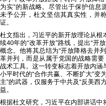
为实”的新战略。尽管出于保护信息
未予公开，杜文坚信其真实性，并
证。
杜文指出，习近平的新开放理论从根
续40年的“改革开放”路线，提出“开
概念。他将其总结为“开放降格去并列
革并列，而是从属于党国的战略需要，
战术工具。这一转变标志着开放内涵
小平时代的“合作共赢、不断扩大”变
主”的武器，仅服务于中共及“反美西
益。
根据杜文研究，习近平在内部讲话中