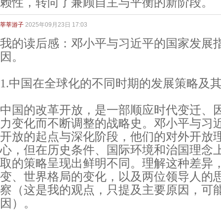
赖性，转向了兼顾自主与平衡的新阶段。
莘莘游子
2025年09月23日 17:03
我的读后感：邓小平与习近平的国家发展
因。
1.中国在全球化的不同时期的发展策略及
中国的改革开放，是一部顺应时代变迁、
力变化而不断调整的战略史。邓小平与习
开放的起点与深化阶段，他们的对外开放理
心，但在历史条件、国际环境和治国理念
取的策略呈现出鲜明不同。理解这种差异
变、世界格局的变化，以及两位领导人的
察（这是我的观点，只提及主要原因，可
因）。