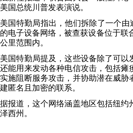
美国总统川普发表演说。
美国特勤局指出，他们拆除了一个由逾
的电子设备网络，被查获设备位于联合
公里范围内。
美国特勤局提及，这些设备除了可以
还能用来发动各种电信攻击，包括瘫
实施阻断服务攻击，并协助潜在威胁
建匿名且加密的联系。
据报道，这个网络涵盖地区包括纽约
泽西州。