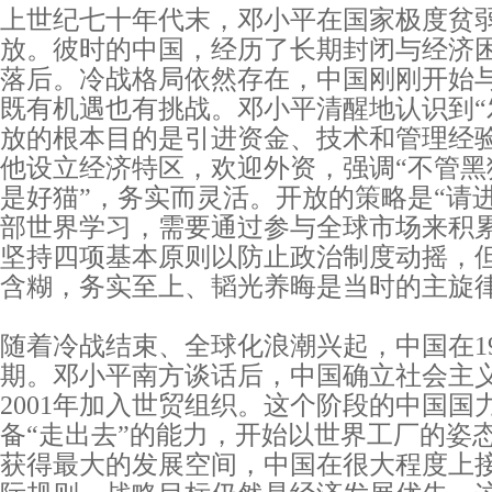
上世纪七十年代末，邓小平在国家极度贫
放。彼时的中国，经历了长期封闭与经济
落后。冷战格局依然存在，中国刚刚开始
既有机遇也有挑战。邓小平清醒地认识到“
放的根本目的是引进资金、技术和管理经
他设立经济特区，欢迎外资，强调“不管黑
是好猫”，务实而灵活。开放的策略是“请
部世界学习，需要通过参与全球市场来积
坚持四项基本原则以防止政治制度动摇，
含糊，务实至上、韬光养晦是当时的主旋
随着冷战结束、全球化浪潮兴起，中国在19
期。邓小平南方谈话后，中国确立社会主
2001年加入世贸组织。这个阶段的中国国
备“走出去”的能力，开始以世界工厂的姿
获得最大的发展空间，中国在很大程度上