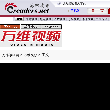
设万维读者为首页
首
页
手机版
即时新闻
|
焦点新闻
|
图片新闻
|
万维视频
|
环球大观
|
中国嘹望
|
>
> 正文
万维读者网
万维视频