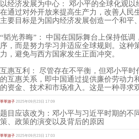
以经济发展为中心： 邓小平的全球化观以
在通过对外开放来提高生产力，改善人民
主要目标是为国内经济发展创造一个和平
“韬光养晦”： 中国在国际舞台上保持低
序，而是努力学习并适应全球规则。这种
力，避免与西方国家发生正面冲突。
互惠互利： 尽管存在不平衡，但邓小平时
的互惠关系，即中国通过提供廉价劳动力
的资金、技术和市场准入。这是一种寻求
莘莘游子
2025年09月23日 17:09
题目应该改为：邓小平与习近平时期的不
策、政策的演变以及背后的原因
莘莘游子
2025年09月23日 17:03