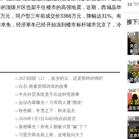
10
7
样的顶级片区也架不住楼市的高强地震，近期，西城晶华
330万元，同户型三年前成交价3366万元，降幅达31%。有
接下
难幸免，经济寒冬已经开始冻到楼市标杆城市北京了，冷
2025回国（2），故乡的云，还是那样的绚烂
白石-南素里唱诗班的故事
中共外贸系统竟干出这种荒唐事
首
会议内幕曝光！习等四人遭“围攻”
秋色赋：冬雪之下，秋未远去
2026年1月1日A4白纸自由宣言
真相曝光！所有人都被川普“骗”了？
习晋升两名新上将，这堆疑问大了