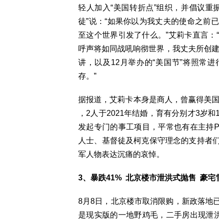
轻人加入“美国转折点”组织，并倡议重
徒”说：“如果你以为我丈夫的使命之前
至这个世界引发了什么。”艾莉卡直言：
呼声将如同战吼响彻世界，我丈夫所创建
讲，以及12月举办的“美国节”将照常进
存。”
据报道，艾莉卡本身是商人，曾赢得美国
，2人于2021年结婚，育有分别才3岁
发起专门的事工项目，平常也有在主持Po
人士、基督徒及柯克保守理念的支持者
军人物表达沉痛的哀悼。
3、暴跌41% 北京楼市泄洪式抛售 豪宅
8月8日，北京楼市取消限购，新政落地
是现实版的一地野鸡毛，二手房出现泄