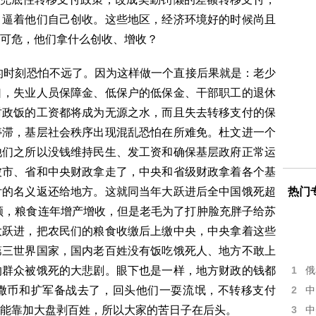
，逼着他们自己创收。这些地区，经济环境好的时候尚且
可危，他们拿什么创收、增收？
的时刻恐怕不远了。因为这样做一个直接后果就是：老少
口，失业人员保障金、低保户的低保金、干部职工的退休
财政饭的工资都将成为无源之水，而且失去转移支付的保
停滞，基层社会秩序出现混乱恐怕在所难免。杜文进一个
他们之所以没钱维持民生、发工资和确保基层政府正常运
被市、省和中央财政拿走了，中央和省级财政拿着各个基
付的名义返还给地方。这就同当年大跃进后全中国饿死超
热门
雨顺，粮食连年增产增收，但是老毛为了打肿脸充胖子给苏
大跃进，把农民们的粮食收缴后上缴中央，中央拿着这些
第三世界国家，国内老百姓没有饭吃饿死人、地方不敢上
的群众被饿死的大悲剧。眼下也是一样，地方财政的钱都
1
俄
撒币和扩军备战去了，回头他们一耍流氓，不转移支付
2
中
能靠加大盘剥百姓，所以大家的苦日子在后头。
3
中