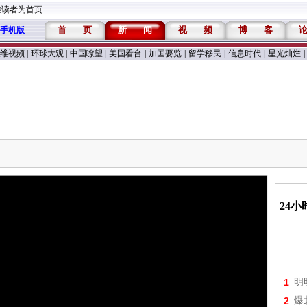
维读者为首页
首
页
新
闻
视
频
博
客
手机版
维视频
|
环球大观
|
中国嘹望
|
美国看台
|
加国要览
|
留学移民
|
信息时代
|
星光灿烂
|
24
1
明
2
爆