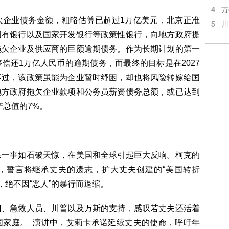
4
万
欠企业债务金额，粗略估算已超过1万亿美元，北京正准
5
川
国有银行以及国家开发银行等政策性银行，向地方政府提
拖欠企业及供应商的巨额逾期债务。作为长期计划的第一
偿还1万亿人民币的逾期债务，而最终的目标是在2027
不过，该政策虽能为企业暂时纾困，却也将风险转嫁给国
地方政府拖欠企业款项和公务员薪资债务总额，或已达到
产总值的7%。
枪杀一事如石破天惊，在美国和全球引起巨大反响。柯克的
说，誓言将继承丈夫的遗志，扩大丈夫创建的“美国转折
影响力，绝不因“恶人”的暴行而退缩。
门、急救人员、川普以及万斯的支持，感叹若丈夫还活着
国家庭。 演讲中，艾莉卡承诺延续丈夫的使命，呼吁年