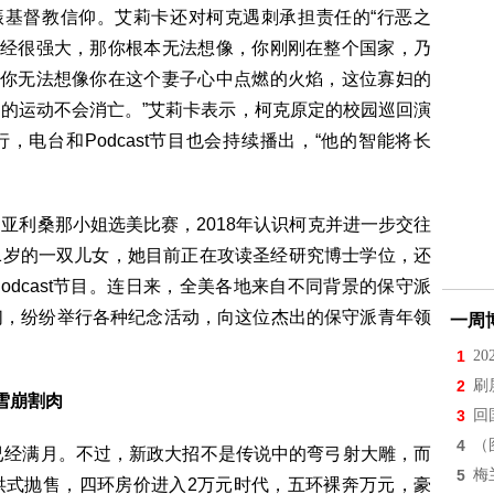
振基督教信仰。艾莉卡还对柯克遇刺承担责任的“行恶之
已经很强大，那你根本无法想像，你刚刚在整个国家，乃
“你无法想像你在这个妻子心中点燃的火焰，这位寡妇的
的运动不会消亡。”艾莉卡表示，柯克原定的校园巡回演
行，电台和Podcast节目也会持续播出，“他的智能将长
亚利桑那小姐选美比赛，2018年认识柯克并进一步交往
和1岁的一双儿女，她目前正在攻读圣经研究博士学位，还
dcast节目。连日来，全美各地来自不同背景的保守派
们，纷纷举行各种纪念活动，向这位杰出的保守派青年领
一周
1
2
2
刷
雪崩割肉
3
回
4
（
已经满月。不过，新政大招不是传说中的弯弓射大雕，而
5
梅
洪式抛售，四环房价进入2万元时代，五环裸奔万元，豪