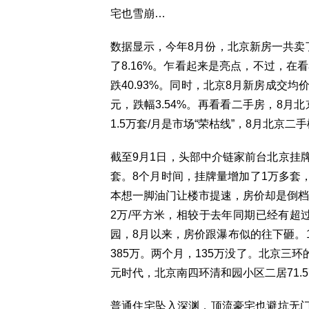
宅也雪崩…
数据显示，今年8月份，北京新房一共卖了3
了8.16%。乍看起来是亮点，不过，在看看
跌40.93%。同时，北京8月新房成交均价是
元，跌幅3.54%。再看看二手房，8月北京
1.5万套/月是市场“荣枯线”，8月北
截至9月1日，头部中介链家前台北京挂牌
套。8个月时间，挂牌量增加了1万多套
本想一脚油门让楼市提速，房价却是倒档
2万/平方米，相较于去年同期已经有超过
园，8月以来，房价跟瀑布似的往下砸。1
385万。两个月，135万没了。北京三
元时代，北京南四环清和园小区二居71.5
普通住宅坠入深渊，顶流豪宅也避坑无