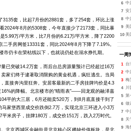
6
中
7
安
8
中
135套，比起7月份的2881套，多了254套，环比上涨
9
美
2024年8月的5308套，今年直接少了2173套，同比暴
10
美
5.99万/平方米，比7月份的6.21万/平方米，降了2200
二手房网签13331套，同比2024年8月下降了7.19%。
京二手楼市仍卡在荣枯线以下，也就说仍处在溺水挣扎期。
一周
1
台
量已突破14.2万套，而后台总房源量预计已经超过16万
2
中
，卖家们终于逮著取消限购的黄金机遇，疯狂逃生。当局
3
梅
，直接奔沟里狂奔。安居客最新的二手房挂牌均价是4.3
4
川
16%的降幅。北京楼市的“晴雨表”——回龙观的融泽嘉
5
第
04平的大三居，6月还能卖520万，到8月底直接干到了
6
做
环的马家堡西里成交价跌倒2.7万，实现北京三环进入小3万
7
中
7平米房子，挂牌180万，成交价151万，跌入2万时代。
8
关
9
海
门。北京西城区金融街是北京核心区稀缺价值板块，是北