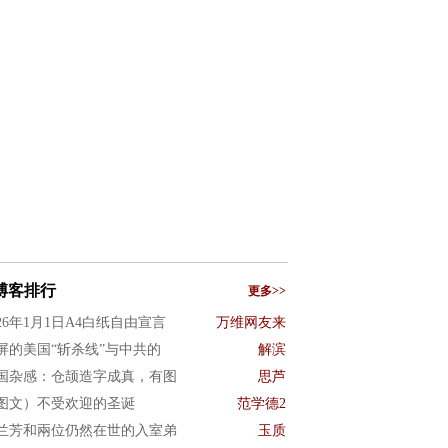
博客排行
更多>>
026年1月1日A4白纸自由宣言
万维网友来
屏的美国“斩杀线”与中共的
解滨
国杂感：仓颉造字成真，有图
思芦
图文）不受欢迎的圣诞
范学德2
兰芳和兩位仍然在世的入室弟
玉质