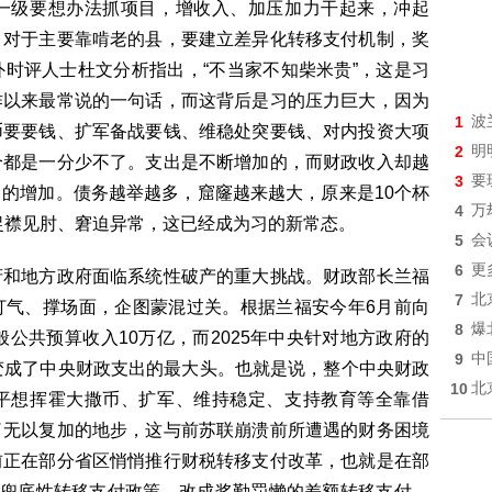
一级要想办法抓项目，增收入、加压加力干起来，冲起
。对于主要靠啃老的县，要建立差异化转移支付机制，奖
时评人士杜文分析指出，“不当家不知柴米贵”，这是习
作以来最常说的一句话，而这背后是习的压力巨大，因为
1
波
币要要钱、扩军备战要钱、维稳处突要钱、对内投资大项
2
明
个都是一分少不了。支出是不断增加的，而财政收入却越
3
要
的增加。债务越举越多，窟窿越来越大，原来是10个杯
4
万
。捉襟见肘、窘迫异常，这已经成为习的新常态。
5
会
6
更
府和地方政府面临系统性破产的重大挑战。财政部长兰福
7
北
打气、撑场面，企图蒙混过关。根据兰福安今年6月前向
8
爆
般公共预算收入10万亿，而2025年中央针对地方政府的
9
中
变成了中央财政支出的最大头。也就是说，整个中央财政
10
北
平想挥霍大撒币、扩军、维持稳定、支持教育等全靠借
了无以复加的地步，这与前苏联崩溃前所遭遇的财务困境
前正在部分省区悄悄推行财税转移支付改革，也就是在部
将兜底性转移支付政策，改成奖勤罚懒的差额转移支付，