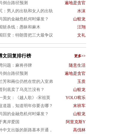
共倒台路径预测
遍地是贪官
芃：男人的出轨和女人的出轨
水沫
共国的金融危机何时爆发？
山蛟龙
国斩杀线：愚昧和麻木
汪翔
国巨变：特朗普把三大最争议
文礼
博文回复排行榜
更多>>
湾问题：麻将停牌
随意生活
共倒台路径预测
遍地是贪官
兰芳和兩位仍然在世的入室弟
玉质
普到底卖了乌克兰没有？
山蛟龙
一美女：《越人歌》-宋祖英
YOLO宥乐
这道题，知道明年你要去哪？
末班车
共国的金融危机何时爆发？
山蛟龙
于离岸爱国
阿里克斯Y
外中文出版的新路基本开通，
高伐林