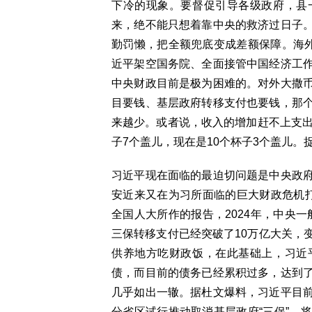
下冷的现象。要督促引导各级政府，县
来，绝不能只想着靠中央的救济过日子
勤罚懒，把全额兜底变成差额保障。海外
近平架空国务院、全面接管中国经济工
中央财政目前是极为困难的。对外大撒
目要钱、基层政府转移支付也要钱，那
来越少。或者说，收入的增加赶不上支出
子7个盖儿，现在是10个杯子3个盖儿
习近平现在面临的最迫切问题是中央政
安近来又在为习所面临的巨大财政危机
全国人大所作的报告，2024年，中央一
三保转移支付已经突破了10万亿大关，
供养地方吃财政饭，在此基础上，习近
债，而目前的债务已经累积过多，达到
几乎如出一辙。据杜文爆料，习近平目
分省区试行推动取消基层政府“三保”，