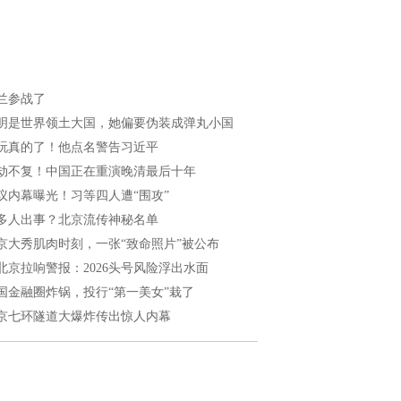
兰参战了
明是世界领土大国，她偏要伪装成弹丸小国
玩真的了！他点名警告习近平
劫不复！中国正在重演晚清最后十年
议内幕曝光！习等四人遭“围攻”
多人出事？北京流传神秘名单
京大秀肌肉时刻，一张“致命照片”被公布
北京拉响警报：2026头号风险浮出水面
国金融圈炸锅，投行“第一美女”栽了
京七环隧道大爆炸传出惊人内幕