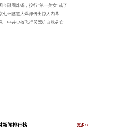
国金融圈炸锅，投行“第一美女”栽了
京七环隧道大爆炸传出惊人内幕
息：中共少校飞行员驾机自戕身亡
小时新闻排行榜
更多>>