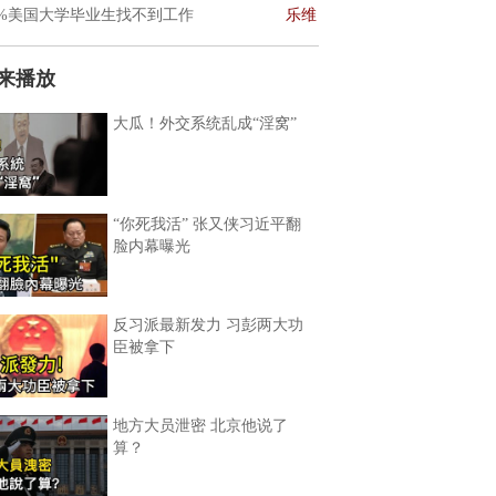
0%美国大学毕业生找不到工作
乐维
来播放
大瓜！外交系统乱成“淫窝”
“你死我活” 张又侠习近平翻
脸内幕曝光
反习派最新发力 习彭两大功
臣被拿下
地方大员泄密 北京他说了
算？