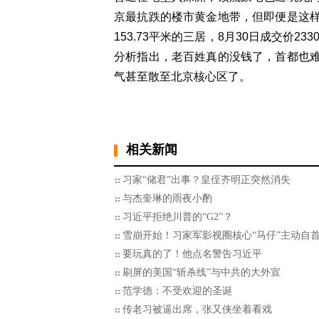
京最抗跌的楼市黄金地带，但即便是这
153.73平米的三居，8月30日成交价2
分析指出，老百姓真的没钱了，首都也
气甚至散至北京核心区了。
相关新闻
习家“储君”出事？皇侄齐明正突然消失
与杰奎琳的雨夜小酌
习近平拒绝川普的“G2”？
雪崩开始！习家军影视圈核心“马仔”主动自
要玩真的了！他点名警告习近平
刷屏的美国“斩杀线”与中共的大外宣
范学德：不受欢迎的圣诞
传老习被逼出席，张又侠坐着看戏