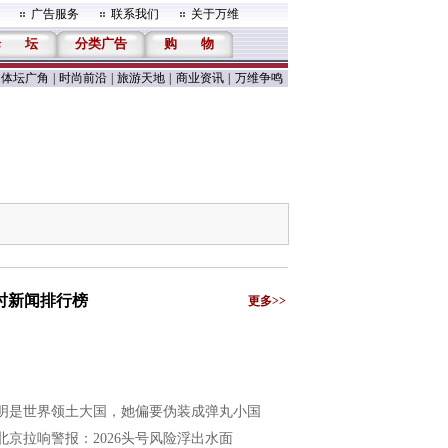
广告服务
联系我们
关于万维
论
坛
分类广告
购
物
体坛广角
|
时尚前沿
|
旅游天地
|
商业资讯
|
万维争鸣
小时新闻排行榜
更多>>
明是世界领土大国，她偏要伪装成弹丸小国
北京拉响警报：2026头号风险浮出水面