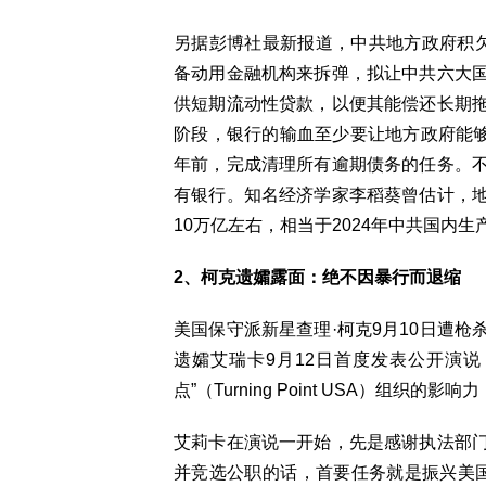
另据彭博社最新报道，中共地方政府积
备动用金融机构来拆弹，拟让中共六大
供短期流动性贷款，以便其能偿还长期
阶段，银行的输血至少要让地方政府能够
年前，完成清理所有逾期债务的任务。
有银行。知名经济学家李稻葵曾估计，
10万亿左右，相当于2024年中共国内生
2、柯克遗孀露面：绝不因暴行而退缩
美国保守派新星查理·柯克9月10日遭
遗孀艾瑞卡9月12日首度发表公开演
点”（Turning Point USA）组织的
艾莉卡在演说一开始，先是感谢执法部
并竞选公职的话，首要任务就是振兴美