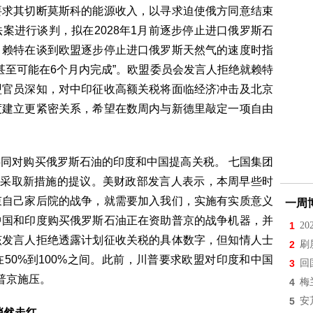
要求其切断莫斯科的能源收入，以寻求迫使俄方同意结束
案进行谈判，拟在2028年1月前逐步停止进口俄罗斯石
。赖特在谈到欧盟逐步停止进口俄罗斯天然气的速度时指
甚至可能在6个月内完成”。欧盟委员会发言人拒绝就赖特
盟官员深知，对中印征收高额关税将面临经济冲击及北京
度建立更紧密关系，希望在数周内与新德里敲定一项自由
同对购买俄罗斯石油的印度和中国提高关税。 七国集团
国采取新措施的提议。美财政部发言人表示，本周早些时
束自己家后院的战争，就需要加入我们，实施有实质意义
一周
中国和印度购买俄罗斯石油正在资助普京的战争机器，并
1
2
该发言人拒绝透露计划征收关税的具体数字，但知情人士
2
刷
50%到100%之间。此前，川普要求欧盟对印度和中国
3
回
普京施压。
4
梅
5
安
悄然走红