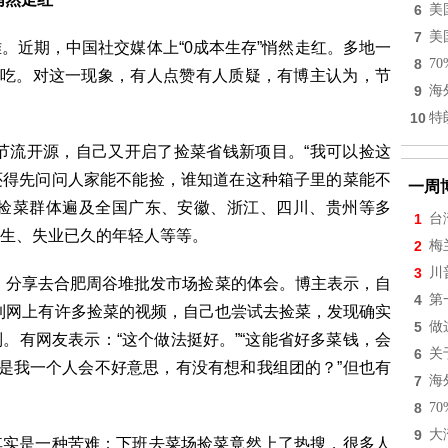
6
美
7
美
。近期，中国社交媒体上“0成本生存”悄然走红。多地一
8
7
”吃。对这一现象，有人点赞有人质疑，有博主认为，节
9
海
10
特
了节流开源，自己又开启了捡菜省钱新项目。“我可以捡这
还得先问问人家能不能捡，谁知道在这种箱子里的菜能不
一周
，捡菜群体遍及全国广东、安徽、浙江、四川、贵州等多
1
台
生、失业已久的年轻人等等。
2
梅
3
川
频，分享去合肥周谷堆批发市场捡菜的体会。博主表示，自
4
第
看到网上有许多捡菜的视频，自己也尝试去捡菜，发现确实
5
做
。有网友表示：“这个做法挺好。”“这能省好多菜钱，会
6
关
但是我一个人会不好意思，有没有想和我组团的？”但也有
7
海
8
7
9
大
其实是一种苦难：下班去菜场捡菜竟然上了热搜，很多人