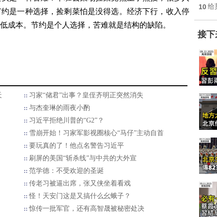
10
给
节约是一种选择，捡剩菜怕是没得选。经济下行，收入停
低成本。节约是个人选择，苦难就是结构的缺陷。
接下
天
习家“储君”出事？皇侄齐明正突然消失
与杰奎琳的雨夜小酌
习近平拒绝川普的“G2”？
雪崩开始！习家军影视圈核心“马仔”主动自首
要玩真的了！他点名警告习近平
刷屏的美国“斩杀线”与中共的大外宣
范学德：不受欢迎的圣诞
传老习被逼出席，张又侠坐着看戏
怪！天安门这是又搞什么幺蛾子？
惊传一批军官，还有高智晟被秘密处决