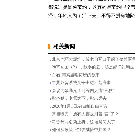
都说这是勤俭节约，这真的是节约吗？
滞，年轻人为了活下去，不得不拼命地降
相关新闻
北京七环大爆炸，传老习两口子躲了整整两
2025回国（2），故乡的云，还是那样的绚烂
白石-南素里唱诗班的故事
中共外贸系统竟干出这种荒唐事
会议内幕曝光！习等四人遭“围攻”
秋色赋：冬雪之下，秋未远去
2026年1月1日A4白纸自由宣言
真相曝光！所有人都被川普“骗”了？
习晋升两名新上将，这堆疑问大了
如何从政策上加强威慑中共国？