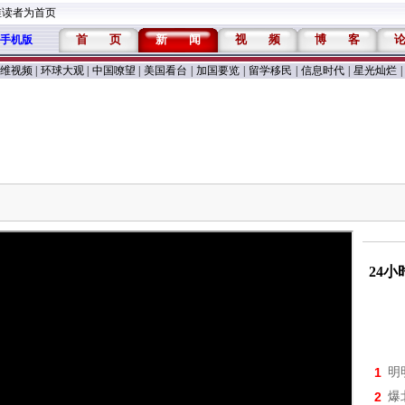
维读者为首页
首
页
新
闻
视
频
博
客
手机版
维视频
|
环球大观
|
中国嘹望
|
美国看台
|
加国要览
|
留学移民
|
信息时代
|
星光灿烂
|
24
1
明
2
爆