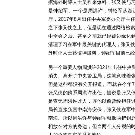
据海外时评人士吴祚来爆料，张又侠与
是钟绍军、一个是周洪许，钟绍军从浙江
厅，2017年8月出任中央军委办公厅
之下张又侠之上，但是现在通过网络检索
中全会之后、甚至之前就已经被边缘化
清理了习在军中最关键的代理人，张又侠
外时评人士蔡慎坤爆料，钟绍军目前已经
另一个重要人物周洪许2021年出任中
消失、离开了中央警卫局，这就意味着
但是这些都没有公开报道。而就在今年
张又侠的嫡系周洪许出任，据说是张又
是查无周洪许此人，连他以前曾经担任
局长直接负责中南海安保，张又侠在军
南海。所以周洪许与钟绍军就像两把钥
相放在对方的身边，但当两个人分裂的
人如今的真实关系和地位。