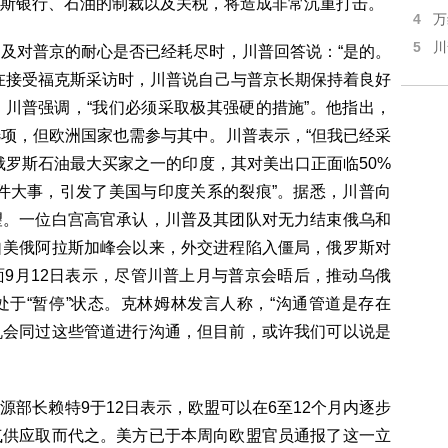
斯银行、石油的制裁以及关税，将造成非常沉重打击。
4
万
5
川
及对普京的耐心是否已经耗尽时，川普回答说：“是的。
在接受福克斯采访时，川普说自己与普京长期保持着良好
川普强调，“我们必须采取极其强硬的措施”。他指出，
项，但欧洲国家也需参与其中。川普表示，“但我已经采
俄罗斯石油最大买家之一的印度，其对美出口正面临50%
件大事，引发了美国与印度关系的裂痕”。据悉，川普向
望。一位白宫高官承认，川普及其团队对无力结束俄乌和
自美俄阿拉斯加峰会以来，外交进程陷入僵局，俄罗斯对
9月12日表示，尽管川普上月与普京会晤后，推动乌俄
于“暂停”状态。克林姆林发言人称，“沟通管道是存在
机会同过这些管道进行沟通，但目前，或许我们可以说是
部长赖特9于12日表示，欧盟可以在6至12个月内逐步
气供应取而代之。美方已于本周向欧盟官员通报了这一立