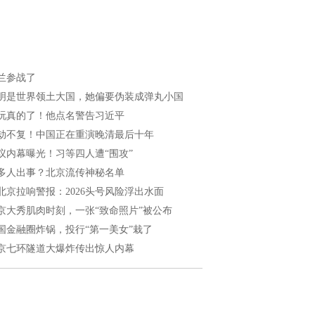
兰参战了
明是世界领土大国，她偏要伪装成弹丸小国
玩真的了！他点名警告习近平
劫不复！中国正在重演晚清最后十年
议内幕曝光！习等四人遭“围攻”
多人出事？北京流传神秘名单
北京拉响警报：2026头号风险浮出水面
京大秀肌肉时刻，一张“致命照片”被公布
国金融圈炸锅，投行“第一美女”栽了
京七环隧道大爆炸传出惊人内幕