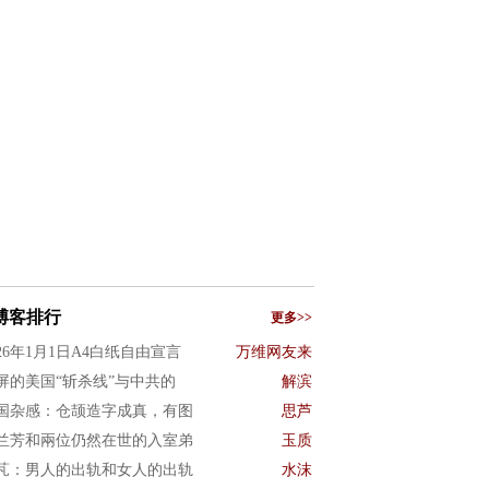
博客排行
更多>>
026年1月1日A4白纸自由宣言
万维网友来
屏的美国“斩杀线”与中共的
解滨
国杂感：仓颉造字成真，有图
思芦
兰芳和兩位仍然在世的入室弟
玉质
芃：男人的出轨和女人的出轨
水沫