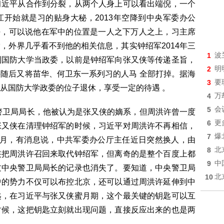
习近平从合作到分裂，从两个人身上可以看出端倪，一个
开始就是习的贴身大秘，2013年空降到中央军委办公
主任，可以说他在军中的位置是一人之下万人之上，习主席
，外界几乎看不到他的相关信息，其实钟绍军2014年三
1
波
到国防大学当政委，以前是钟绍军向张又侠等传递圣旨，
2
明
随后又将苗华、何卫东一系列习的人马 全部打掉。据海
3
要
从国防大学政委的位子退休，享受一定的待遇 。
4
万
5
会
央警卫局局长，他被认为是张又侠的嫡系，但周洪许曾一度
6
更
张又侠在清理钟绍军的时候，习近平对周洪许不再相信，
7
爆
7月，有消息说，中共军委办公厅主任近日突然换人，由
8
北
侠把周洪许召回来取代钟绍军，但离奇的是整个百度上都
9
中
过中央警卫局局长的记录也消失了。要知道，中央警卫局
10
北
中的势力不仅可以布控北京，还可以通过周洪许延伸到中
匙，在习近平与张又侠蜜月期，这个最关键的钥匙可以互
时候，这把钥匙立刻就出现问题，直接反应出来的也是两