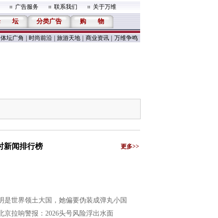
广告服务
联系我们
关于万维
论
坛
分类广告
购
物
体坛广角
|
时尚前沿
|
旅游天地
|
商业资讯
|
万维争鸣
小时新闻排行榜
更多>>
明是世界领土大国，她偏要伪装成弹丸小国
北京拉响警报：2026头号风险浮出水面