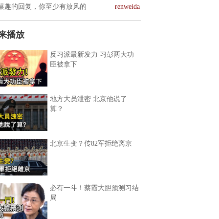
菓趣的回复，你至少有放风的
renweida
来播放
反习派最新发力 习彭两大功
臣被拿下
地方大员泄密 北京他说了
算？
北京生变？传82军拒绝离京
必有一斗！蔡霞大胆预测习结
局