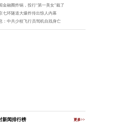
国金融圈炸锅，投行“第一美女”栽了
京七环隧道大爆炸传出惊人内幕
息：中共少校飞行员驾机自戕身亡
小时新闻排行榜
更多>>