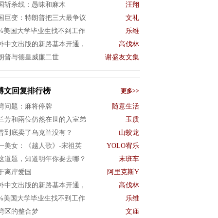
国斩杀线：愚昧和麻木
汪翔
国巨变：特朗普把三大最争议
文礼
0%美国大学毕业生找不到工作
乐维
外中文出版的新路基本开通，
高伐林
朗普与德皇威廉二世
谢盛友文集
博文回复排行榜
更多>>
湾问题：麻将停牌
随意生活
兰芳和兩位仍然在世的入室弟
玉质
普到底卖了乌克兰没有？
山蛟龙
一美女：《越人歌》-宋祖英
YOLO宥乐
这道题，知道明年你要去哪？
末班车
于离岸爱国
阿里克斯Y
外中文出版的新路基本开通，
高伐林
0%美国大学毕业生找不到工作
乐维
湾区的整合梦
文庙