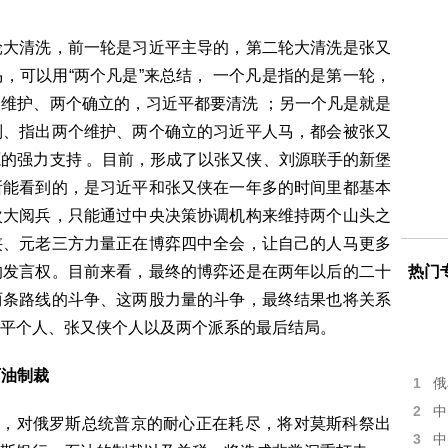
轮大清洗，前一轮是习近平主导的，第二轮大清洗是张又
，可以用“两个凡是”来总结， 一个凡是指的是第一轮，
维护、两个确立的，习近平都要清洗 ；另一个凡是就是
制、指出两个维护、两个确立的习近平人马，都会被张又
的强力支持 。目前，形成了以张又侠、刘源联手的新堡
所能看到的，是习近平和张又侠在一年多的时间里都基本
次大阅兵，只能通过中央决策协调机构来维持两个山头之
侠、元老三方力量正在博弈四中全会，让自己的人马更多
的发言权。目前来看，最终的博弈还是在两年以后的二十
热门
两条路线的斗争、这两股力量的斗争，最终结果也将关系
平个人、张又侠个人以及两个派系的最后结局。
石油制裁
1
俄
2
中
示，对俄罗斯总统普京的耐心正在耗尽，将对莫斯科祭出
3
中