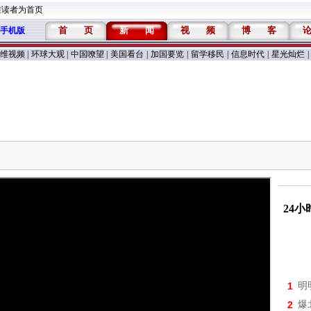
维读者为首页
首
页
新
闻
视
频
博
客
手机版
维视频
|
环球大观
|
中国嘹望
|
美国看台
|
加国要览
|
留学移民
|
信息时代
|
星光灿烂
|
24
1
明
2
爆