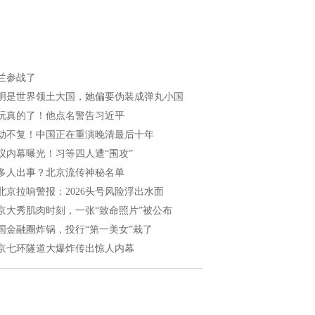
兰参战了
明是世界领土大国，她偏要伪装成弹丸小国
玩真的了！他点名警告习近平
劫不复！中国正在重演晚清最后十年
议内幕曝光！习等四人遭“围攻”
多人出事？北京流传神秘名单
北京拉响警报：2026头号风险浮出水面
京大秀肌肉时刻，一张“致命照片”被公布
国金融圈炸锅，投行“第一美女”栽了
京七环隧道大爆炸传出惊人内幕