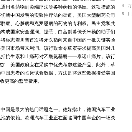
4
万
从通用名药物到尖端疗法等各种药物的供应。这项措施的
5
川
要切断中国发明的实验性疗法的渠道。美国大型制药公司
肥胖症、心脏病和克罗恩病的药物的专利权。民主党和共
赖构成国家安全漏洞。据悉，白宫副幕僚长米勒的助手们
举将标志着川普首次将矛头指向来自中国的一批关键实验
在美国市场带来利润。该行政命令草案要求提高美国对几
包括抗生素和止痛药对乙酰氨基酚——泰诺止痛片。该行
增加，美国政府应在采购中优先考虑这些产品。此外，草
赖中国患者的临床试验数据，方法是将这些数据接受美国
收更高的监管费用。
上，中国是最大的热门话题之一。德媒指出，德国汽车工业
电池的依赖。欧洲汽车工业正在面临同中国车企的一场决