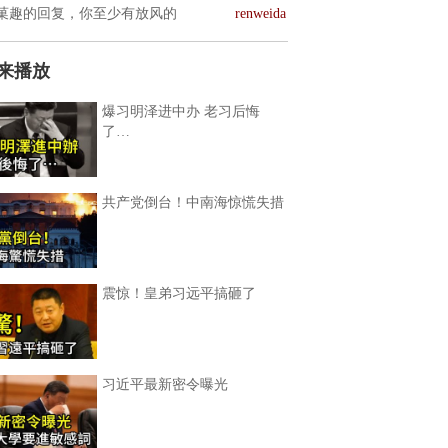
菓趣的回复，你至少有放风的
renweida
来播放
爆习明泽进中办 老习后悔
了…
共产党倒台！中南海惊慌失措
震惊！皇弟习远平搞砸了
习近平最新密令曝光