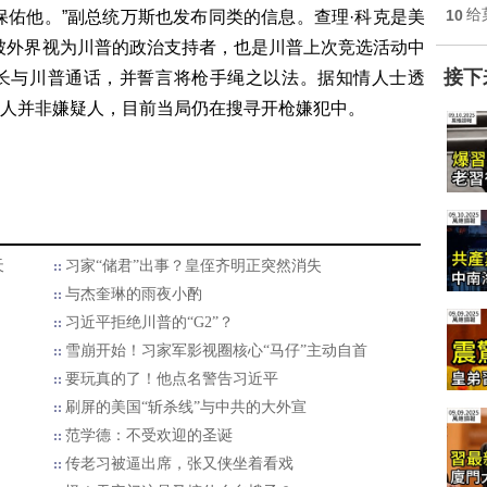
10
给
帝保佑他。”副总统万斯也发布同类的信息。查理·科克是美
，被外界视为川普的政治支持者，也是川普上次竞选活动中
接下
长与川普通话，并誓言将枪手绳之以法。据知情人士透
人并非嫌疑人，目前当局仍在搜寻开枪嫌犯中。
天
习家“储君”出事？皇侄齐明正突然消失
与杰奎琳的雨夜小酌
习近平拒绝川普的“G2”？
雪崩开始！习家军影视圈核心“马仔”主动自首
要玩真的了！他点名警告习近平
刷屏的美国“斩杀线”与中共的大外宣
范学德：不受欢迎的圣诞
传老习被逼出席，张又侠坐着看戏