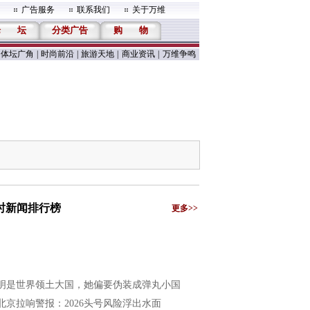
广告服务
联系我们
关于万维
论
坛
分类广告
购
物
体坛广角
|
时尚前沿
|
旅游天地
|
商业资讯
|
万维争鸣
小时新闻排行榜
更多>>
明是世界领土大国，她偏要伪装成弹丸小国
北京拉响警报：2026头号风险浮出水面