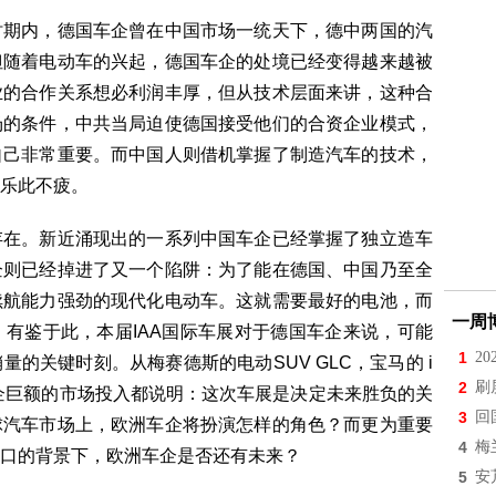
时期内，德国车企曾在中国市场一统天下，德中两国的汽
但随着电动车的兴起，德国车企的处境已经变得越来越被
业的合作关系想必利润丰厚，但从技术层面来讲，这种合
场的条件，中共当局迫使德国接受他们的合资企业模式，
自己非常重要。而中国人则借机掌握了制造汽车的技术，
乐此不疲。
存在。新近涌现出的一系列中国车企已经掌握了独立造车
企则已经掉进了又一个陷阱：为了能在德国、中国乃至全
续航能力强劲的现代化电动车。这就需要最好的电池，而
一周
有鉴于此，本届IAA国际车展对于德国车企来说，可能
1
2
的关键时刻。从梅赛德斯的电动SUV GLC，宝马的 i
2
刷
企巨额的市场投入都说明：这次车展是决定未来胜负的关
3
回
球汽车市场上，欧洲车企将扮演怎样的角色？而更为重要
4
梅
口的背景下，欧洲车企是否还有未来？
5
安