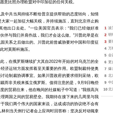
愿意比照办理欧盟对中印加征的任何关税。
以及中共当局持续不断给普京提供帮助的态度转向，知情
是大家一起加征大幅关税，并持续施压，直到北京停止购
其他出口去处。”一位美国官员表示：“我们已经做好准
1
波
2
明
伙伴与我们并肩作战，我们才会这么做。”川普此举是在
3
要
巩固关系之后做出的。川普此前曾威胁要对中国和印度征
4
万
此对莫斯科施压。
5
会
此，在俄罗斯继续扩大其自2022年开始的对乌克兰的全
6
更
争经济运转方面发挥着至关重要的作用。欧盟制裁特使奥
7
爆
顿讨论制裁协调事宜。如果川普政府的要求得到采纳，欧
8
北
裁而非关税来孤立俄罗斯。值得注意的是，9月9日晚些
9
中
10
北
度的贸易往来，他在晚间的社媒帖子中写道：“我很高兴
处理两国之间的贸易壁垒。我期待在接下来的几周里与我
对于我们两个伟大的国家来说，达成成功的协议绝不会有
人林剑当天例行记者会上应询时回答称：坚决反对动辄拿