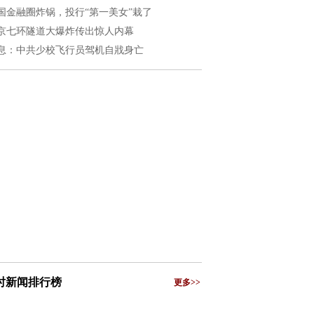
国金融圈炸锅，投行“第一美女”栽了
京七环隧道大爆炸传出惊人内幕
息：中共少校飞行员驾机自戕身亡
小时新闻排行榜
更多>>