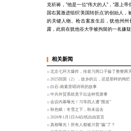
克祈祷，”他是一位“伟大的人”，“愿上
国右翼激进组织'美国转折点'的创始人
的关键人物。枪击案发生后，犹他州州
露，此前在犹他谷大学被拘留的一名嫌疑
相关新闻
北京七环大爆炸，传老习两口子躲了整整两
2025回国（2），故乡的云，还是那样的绚烂
白石-南素里唱诗班的故事
中共外贸系统竟干出这种荒唐事
会议内幕曝光！习等四人遭“围攻”
秋色赋：冬雪之下，秋未远去
2026年1月1日A4白纸自由宣言
真相曝光！所有人都被川普“骗”了？