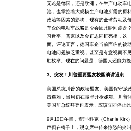
无论是德国，还是欧洲，在生产电动车
池，也掌控着大规模生产电池所需的原
政治等因素的影响，现有的全球劳动及
车企的电动车战略是否会因此瞬间崩盘
习近平、普京以及金正恩同框亮相，这
面。评论直言，德国车企当前面临的被
电池问题缺乏重视，甚至是有意视而不
胜枚举。现在的问题是，德国人还能力挽
3、突发！川普重要盟友校园演讲遇刺
美国总统川普的政坛盟友、美国保守派政
击遇难，当局仍在搜寻开枪嫌犯。川普得
美国前总统拜登也表示，应该立即停止此
9月10日午间，查理·科克（Charlie
声倒在椅子上，观众席中传来惊恐的尖叫声