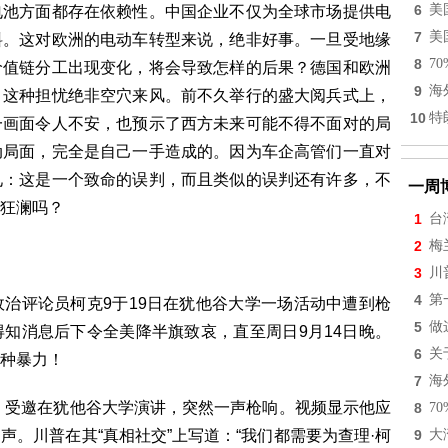
6
美
电池方面都存在依赖性。中国企业不仅为全球市场提供电
7
美
料。这对欧洲的电动车转型来说，绝非好事。一旦受地缘
8
7
价值链分工出现变化，将会导致怎样的后果？德国和欧洲
9
海
？这种担忧绝非空穴来风。前不久举行的盛大阅兵式上，
10
特
一画面令人不安，也预示了西方未来可能不得不面对的局
动局面，完全是自己一手造成的。因为车企高管们一直对
见：这是一个致命的误判，而且类似的误判还有许多，不
一周
狂澜吗？
1
台
2
梅
3
川
4
第
治评论员柯克9于19日在犹他谷大学一场活动中遭到枪
5
做
知消息后下令全美降半旗致哀，直至周日9月14日晚。
6
关
种暴力！
7
海
 Kirk）受邀在犹他谷大学演讲，突然一声枪响。视频显示他应
8
7
。川普在其“真相社交”上写道：“我们都需要为查理·柯
9
大