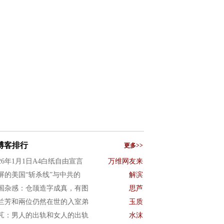
博客排行
更多>>
026年1月1日A4白纸自由宣言
万维网友来
屏的美国“斩杀线”与中共的
解滨
国杂感：仓颉造字成真，有图
思芦
兰芳和兩位仍然在世的入室弟
玉质
芃：男人的出轨和女人的出轨
水沫