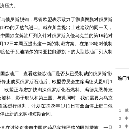
济压力。
面与俄罗斯脱钩，尽管欧盟表示致力于彻底摆脱对俄罗斯
19%的天然气进口。就在川普提出上述建议的同一天，
中国独立炼油厂列入针对俄罗斯入侵乌克兰的第19轮对
月12日本周五提出这一新的制裁方案。在第18轮对俄制
印度位于瓦迪纳尔的纳亚拉能源旗下的大型炼油厂列入制
国炼油厂，查看这些炼油厂是否从已受制裁的俄罗斯“影
热门
洲停止购买俄罗斯石油后，欧盟委员会主席冯德莱恩9月1
分，欧盟正考虑加快淘汰俄罗斯化石燃料。冯德莱恩补充
石燃料、影子舰队和第三国。与此同时，我们需要为乌克
案进行谈判，计划在2028年1月1日前全面停止进口俄
1
俄
停止新的采购和短期合同。
2
中
3
中
一直在讨论对来自中国的药品实施严格的限制措施，一旦