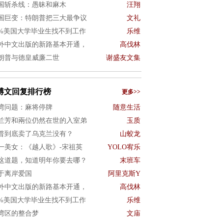
国斩杀线：愚昧和麻木
汪翔
国巨变：特朗普把三大最争议
文礼
0%美国大学毕业生找不到工作
乐维
外中文出版的新路基本开通，
高伐林
朗普与德皇威廉二世
谢盛友文集
博文回复排行榜
更多>>
湾问题：麻将停牌
随意生活
兰芳和兩位仍然在世的入室弟
玉质
普到底卖了乌克兰没有？
山蛟龙
一美女：《越人歌》-宋祖英
YOLO宥乐
这道题，知道明年你要去哪？
末班车
于离岸爱国
阿里克斯Y
外中文出版的新路基本开通，
高伐林
0%美国大学毕业生找不到工作
乐维
湾区的整合梦
文庙