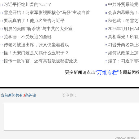
习近平拒绝川普的“G2”？
中共外贸系统竟
雪崩开始！习家军影视圈核心“马仔”主动自首
会议内幕曝光！
要玩真的了！他点名警告习近平
秋色赋：冬雪之
刷屏的美国“斩杀线”与中共的大外宣
2026年1月1日
范学德：不受欢迎的圣诞
真相曝光！所有
传老习被逼出席，张又侠坐着看戏
习晋升两名新上
怪！天安门这是又搞什么幺蛾子？
如何从政策上加
惊传一批军官，还有高智晟被秘密处决
爆了：习近平罪
“万维专栏”
当前新闻共有
3
条评论
分享到：