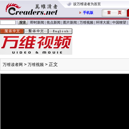
设万维读者为首页
首
页
手机版
即时新闻
|
焦点新闻
|
图片新闻
|
万维视频
|
环球大观
|
中国嘹望
|
>
> 正文
万维读者网
万维视频