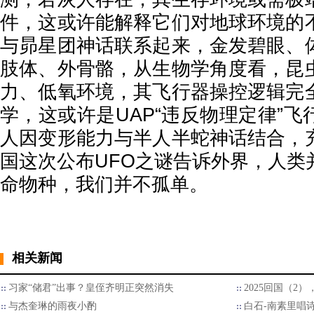
件，这或许能解释它们对地球环境的
与昴星团神话联系起来，金发碧眼、
肢体、外骨骼，从生物学角度看，昆
力、低氧环境，其飞行器操控逻辑完
学，这或许是UAP“违反物理定律”
人因变形能力与半人半蛇神话结合，
国这次公布UFO之谜告诉外界，人类
命物种，我们并不孤单。
相关新闻
习家“储君”出事？皇侄齐明正突然消失
2025回国（2
与杰奎琳的雨夜小酌
白石-南素里唱