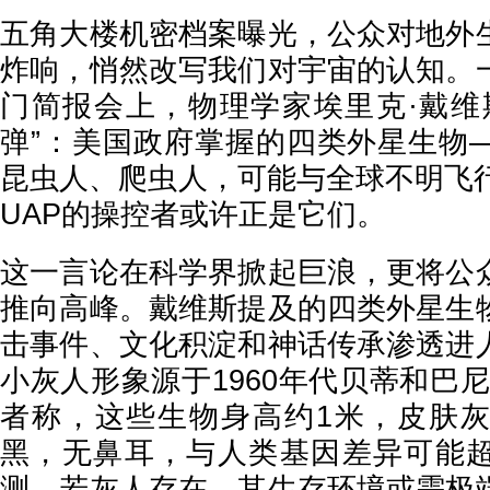
五角大楼机密档案曝光，公众对地外
炸响，悄然改写我们对宇宙的认知。
门简报会上，物理学家埃里克·戴维
弹”：美国政府掌握的四类外星生物
昆虫人、爬虫人，可能与全球不明飞行
UAP的操控者或许正是它们。
这一言论在科学界掀起巨浪，更将公
推向高峰。戴维斯提及的四类外星生
击事件、文化积淀和神话传承渗透进
小灰人形象源于1960年代贝蒂和巴
者称，这些生物身高约1米，皮肤
黑，无鼻耳，与人类基因差异可能超
测，若灰人存在，其生存环境或需极