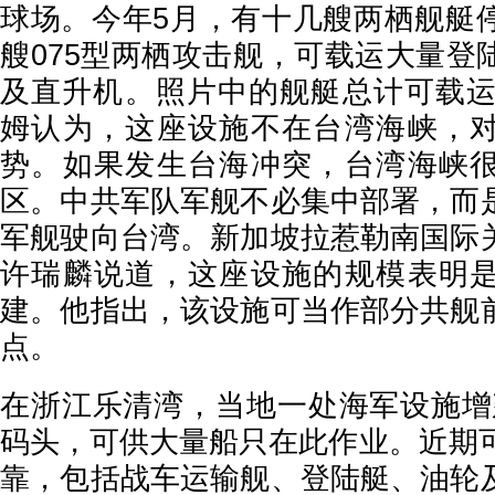
球场。今年5月，有十几艘两栖舰艇
艘075型两栖攻击舰，可载运大量登
及直升机。照片中的舰艇总计可载运约
姆认为，这座设施不在台湾海峡，
势。如果发生台海冲突，台湾海峡
区。中共军队军舰不必集中部署，而
军舰驶向台湾。新加坡拉惹勒南国际
许瑞麟说道，这座设施的规模表明
建。他指出，该设施可当作部分共舰
点。
在浙江乐清湾，当地一处海军设施增建
码头，可供大量船只在此作业。近期可
靠，包括战车运输舰、登陆艇、油轮