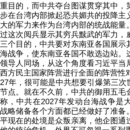
重目的，而中共夺台图谋贯穿其中，
步在台湾内部掀起恐共媚共的投降主
大的军力来作为台湾内部的统战能量
过这次阅兵显示其穷兵黩武的军力，
三个目的，中共要对东南亚各国展示
海战争，使东南亚各国不敢选边站。
领导人同场，从这个角度看习近平当
西方民主国家阵营进行全面的阵营性对
27年，很可能是中共想要引爆第三次
节点。就在不久前，中共的御用五毛
称，中共在2027年发动台海战争是
战略储备各个方面都已经做好了准备
平现在的处境是众叛亲离，他企图通