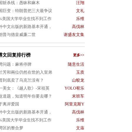
国斩杀线：愚昧和麻木
汪翔
国巨变：特朗普把三大最争议
文礼
0%美国大学毕业生找不到工作
乐维
外中文出版的新路基本开通，
高伐林
朗普与德皇威廉二世
谢盛友文集
博文回复排行榜
更多>>
湾问题：麻将停牌
随意生活
兰芳和兩位仍然在世的入室弟
玉质
普到底卖了乌克兰没有？
山蛟龙
一美女：《越人歌》-宋祖英
YOLO宥乐
这道题，知道明年你要去哪？
末班车
于离岸爱国
阿里克斯Y
外中文出版的新路基本开通，
高伐林
0%美国大学毕业生找不到工作
乐维
湾区的整合梦
文庙