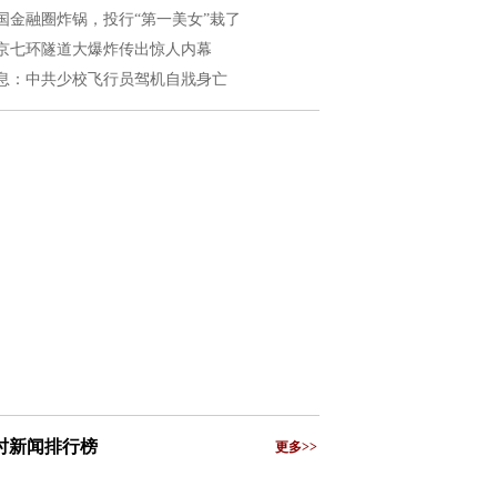
国金融圈炸锅，投行“第一美女”栽了
京七环隧道大爆炸传出惊人内幕
息：中共少校飞行员驾机自戕身亡
小时新闻排行榜
更多>>