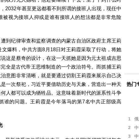
，2032年甚至更远都看不到所谓的接班人出现，现任中
谁被视为接班人抑或是谁有接班人的想法都是非常危险
，遭到纪律审查和监察调查的内蒙古自治区政府主席王莉
杜文爆料，中共方面8月18日对王莉霞采取了行动，将她
据说这是蔡奇的设计，在这一天抓她是因为元太祖成吉思
安排完全是古代帝王思维制造的一个政治符号。而抓捕王莉
政治意图非常清晰，就是要通过切割王莉霞来展示自己决
也是一次祭祀，习近平要借助历史与天象，营造出一种天
热门
任何人都可以成为牺牲品。这意味着新时代的派系性斗争
抓谁的问题。王莉霞是今年落马的第7名中共正部级高
1
俄
光
2
中
3
中