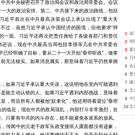
，中共中央秘密召开了政治局会议和政治局常委会。会议
二十一大的政治安排。第二、中共接下来的政治路线，包括
习近平首次在中共最高决策会议上承认出现了“重大失
。不过，虽然习近平承认中国经济的困境，但他要求“辩
1
波
好的一面。习近平还再次把责任推给了各级各部门和责任
2
明
爆料还说，现在中共最高当局包括李强等几名中共常委在
3
要
平已经明确了目标，要从二十一大开始“垂帘听政”，做掌
4
万
目前无法核实。如果消息属实，那意味着习近平仍然掌握
5
会
6
更
7
爆
出，如果习近平承认重大失误，这说明他在党内可能遇到
8
北
不是能主动认错的人。如果习近平遇到内部挑战，意味着
9
中
皇，而且所有人都被他“奴隶化”，他还用得着退位“垂帘
10
北
会的临近，现在中共的政局混乱，内部打斗非常激烈，在
弹。只要有中共的内斗存在，就不能避免各派系的放风。
出，传闻中的元老干政军头政变接班人露面都没有迹象，
习的权力无人撼动，他还要继续干下去，至于干到什么时