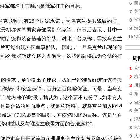
6
美
驻军都名正言顺地是俄军打击的目标。
7
美
8
7
马克龙称已有26个国家承诺，为乌克兰提供战后的陆、
9
海
龙最初称这些国家会部署到乌克兰，但随后表示，其中一
10
特
帮助训练和装备基辅的部队。对此，普京称，导致乌克兰
兰可能出现外国军事部队。 因此，一旦乌克兰出现任何
，那么俄罗斯就会将之理解为，这些部队将成为合法的打
一周
1
台
2
梅
面的请求，至少提出了建议。我们已经准备好进行这些接
3
川
工作条件和安全保障，百分之百能够保证。可是，当乌克
4
第
个地方来’的时候，我认为，这个要求过分了...如果有人
5
做
且最合适的见面地点，就是莫斯科”。就乌克兰加入欧盟
6
关
己设定了加入欧盟的目标，并依然以此为目标。这是乌克
7
海
济利益以及与谁建立联盟方面的合法选择”。
8
7
9
大
部城市乌日哥罗德与欧洲理事会主席安东尼奥·科斯塔会