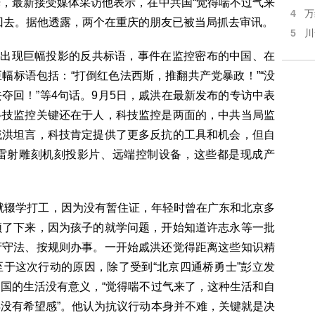
，最新接受媒体采访他表示，在中共国“觉得喘不过气来
4
万
回去。据他透露，两个在重庆的朋友已被当局抓去审讯。
5
川
上出现巨幅投影的反共标语，事件在监控密布的中国、在
幅标语包括：“打倒红色法西斯，推翻共产党暴政！”“没
夺回！”等4句话。9月5日，戚洪在最新发布的专访中表
科技监控关键还在于人，科技监控是两面的，中共当局监
戚洪坦言，科技肯定提供了更多反抗的工具和机会，但自
雷射雕刻机刻投影片、远端控制设备，这些都是现成产
岁就辍学打工，因为没有暂住证，年轻时曾在广东和北京多
顿了下来，因为孩子的就学问题，开始知道许志永等一批
府守法、按规则办事。一开始戚洪还觉得距离这些知识精
于这次行动的原因，除了受到“北京四通桥勇士”彭立发
国的生活没有意义，“觉得喘不过气来了，这种生活和自
没有希望感”。他认为抗议行动本身并不难，关键就是决