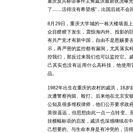
重庆反共标语事件主角戚洪最新状况曝光
了……活得没有希望感”，出国后就不会
8月29日，重庆大学城的一栋大楼墙面
众目睽睽下发生，震惊海内外。投影的巨
有共产党才有新中国，自由不是恩赐要去
示，再严密的监控都有漏洞，尤其落实
控我们，那反过来我们也可以监控它。
己其实也没有运用什么高科技，他使用
品。
1982年出生在重庆的农村的戚洪，16
次遭警察拘留、殴打。后来他在北京安
公知及很多维权律师，他们公开要求政
英很遥远，但思想由此一点一点转变。至
挂横幅标语的启发，戚洪也深感继续在中
己想要的、与生命本身是有冲突的，活得