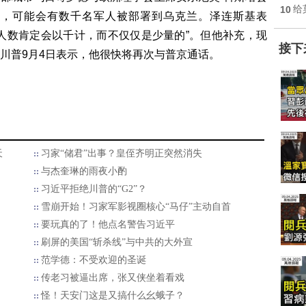
10
给
分，可能会有数千名军人被部署到乌克兰。泽连斯基表
人数肯定会以千计，而不仅仅是少量的”。但他补充，现
接下
川普9月4日表示，他很快将再次与普京通话。
天
习家“储君”出事？皇侄齐明正突然消失
与杰奎琳的雨夜小酌
习近平拒绝川普的“G2”？
雪崩开始！习家军影视圈核心“马仔”主动自首
要玩真的了！他点名警告习近平
刷屏的美国“斩杀线”与中共的大外宣
范学德：不受欢迎的圣诞
传老习被逼出席，张又侠坐着看戏
怪！天安门这是又搞什么幺蛾子？