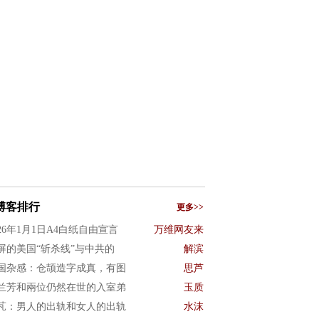
博客排行
更多>>
026年1月1日A4白纸自由宣言
万维网友来
屏的美国“斩杀线”与中共的
解滨
国杂感：仓颉造字成真，有图
思芦
兰芳和兩位仍然在世的入室弟
玉质
芃：男人的出轨和女人的出轨
水沫