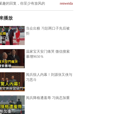
菓趣的回复，你至少有放风的
renweida
来播放
当众出糗 习彭两口子先后被
拒
温家宝天安门痛哭 微信搜索
暴增9650％
阅兵惊人内幕！刘源张又侠与
习恶斗
阅兵降格遭羞辱 习病态加重