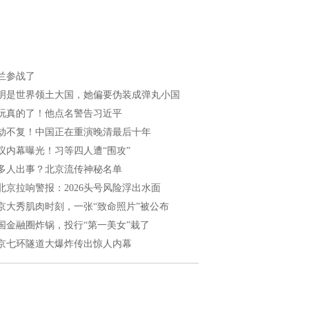
兰参战了
明是世界领土大国，她偏要伪装成弹丸小国
玩真的了！他点名警告习近平
劫不复！中国正在重演晚清最后十年
议内幕曝光！习等四人遭“围攻”
多人出事？北京流传神秘名单
北京拉响警报：2026头号风险浮出水面
京大秀肌肉时刻，一张“致命照片”被公布
国金融圈炸锅，投行“第一美女”栽了
京七环隧道大爆炸传出惊人内幕