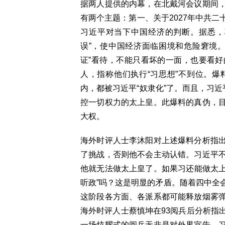
据两人提供的内幕，在北戴河会议期间
有两个主题：第一、关于2027年中共
习近平对当下中国经济的判断。据悉，
误”，使中国经济面临困境和危险窘境
证”看待，不能只看坏的一面，也要看
人，指称他们执行“习思想”不到位。
内，都被习近平“奴隶化”了。而且，习近
控一切权力的太上皇。此爆料的真伪，
大权。
海外时评人士李沐阳对上述爆料分析指
了挑战，否则他不会主动认错。习近平
他就无法做太上皇了。如果习还能做太上
听政”吗？这是明显的矛盾。随着四中全
这阶段各方面、各派系都可能释放烟雾
海外时评人士蔡慎坤在93阅兵后分析指
一场炫耀式的阅兵无非是对外界宣告，