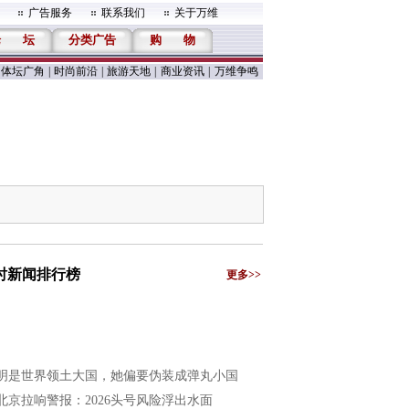
广告服务
联系我们
关于万维
论
坛
分类广告
购
物
体坛广角
|
时尚前沿
|
旅游天地
|
商业资讯
|
万维争鸣
小时新闻排行榜
更多>>
明是世界领土大国，她偏要伪装成弹丸小国
北京拉响警报：2026头号风险浮出水面