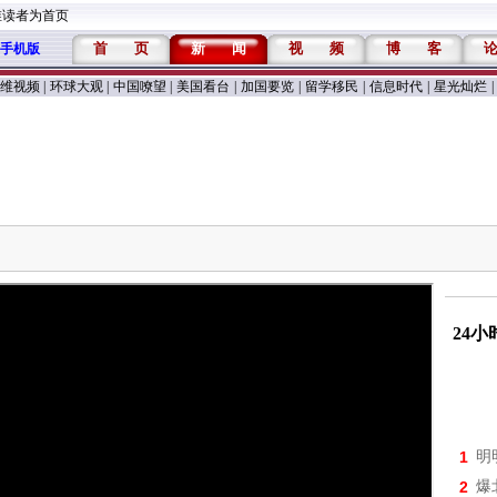
维读者为首页
首
页
新
闻
视
频
博
客
手机版
维视频
|
环球大观
|
中国嘹望
|
美国看台
|
加国要览
|
留学移民
|
信息时代
|
星光灿烂
|
24
1
明
2
爆