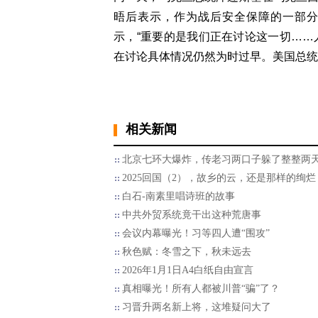
晤后表示，作为战后安全保障的一部
示，“重要的是我们正在讨论这一切……
在讨论具体情况仍然为时过早。美国总统
相关新闻
北京七环大爆炸，传老习两口子躲了整整两
2025回国（2），故乡的云，还是那样的绚烂
白石-南素里唱诗班的故事
中共外贸系统竟干出这种荒唐事
会议内幕曝光！习等四人遭“围攻”
秋色赋：冬雪之下，秋未远去
2026年1月1日A4白纸自由宣言
真相曝光！所有人都被川普“骗”了？
习晋升两名新上将，这堆疑问大了