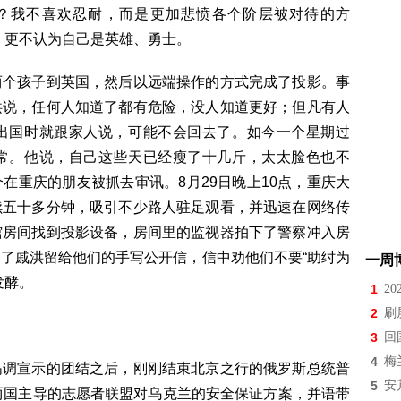
么？我不喜欢忍耐，而是更加悲愤各个阶层被对待的方
，更不认为自己是英雄、勇士。
两个孩子到英国，然后以远端操作的方式完成了投影。事
洪说，任何人知道了都有危险，没人知道更好；但凡有人
出国时就跟家人说，可能不会回去了。如今一个星期过
常。他说，自己这些天已经瘦了十几斤，太太脸色也不
在重庆的朋友被抓去审讯。8月29日晚上10点，重庆大
续五十多分钟，吸引不少路人驻足观看，并迅速在网络传
馆房间找到投影设备，房间里的监视器拍下了警察冲入房
了戚洪留给他们的手写公开信，信中劝他们不要“助纣为
一周
发酵。
1
2
2
刷
3
回
4
梅
高调宣示的团结之后，刚刚结束北京之行的俄罗斯总统普
5
安
两国主导的志愿者联盟对乌克兰的安全保证方案，并语带