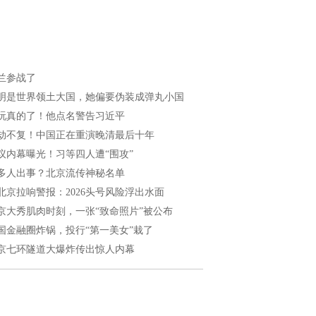
兰参战了
明是世界领土大国，她偏要伪装成弹丸小国
玩真的了！他点名警告习近平
劫不复！中国正在重演晚清最后十年
议内幕曝光！习等四人遭“围攻”
多人出事？北京流传神秘名单
北京拉响警报：2026头号风险浮出水面
京大秀肌肉时刻，一张“致命照片”被公布
国金融圈炸锅，投行“第一美女”栽了
京七环隧道大爆炸传出惊人内幕