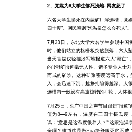
2、党媒为6大学生惨死洗地 网友怒了
六名大学生惨死在内蒙矿厂浮选槽，党媒
四十度”。网民嘲讽“泡温泉怎么会死人”。
7月23日，东北大学六名学生参观中
时，他们站立的格栅板突然脱落，六人
当天官媒仅轻描淡写地报道六人“溺亡”
的“维稳”报道毫无人性。诸多专业人士
而成的矿浆。这种矿浆密度远高于水，
入，会迅速下沉，越挣扎陷得越深。人
选槽内一般设有高速旋转的叶轮，人体很
7月25日，央广中国之声节目跟进“报道
值为8—9左右，温度在三四十摄氏度
讽：“意思是这温度很养人？”“这跟泡温
全啊？难道这是做Spa给舒服死的不成