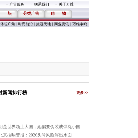
广告服务
联系我们
关于万维
论
坛
分类广告
购
物
体坛广角
|
时尚前沿
|
旅游天地
|
商业资讯
|
万维争鸣
小时新闻排行榜
更多>>
明是世界领土大国，她偏要伪装成弹丸小国
北京拉响警报：2026头号风险浮出水面