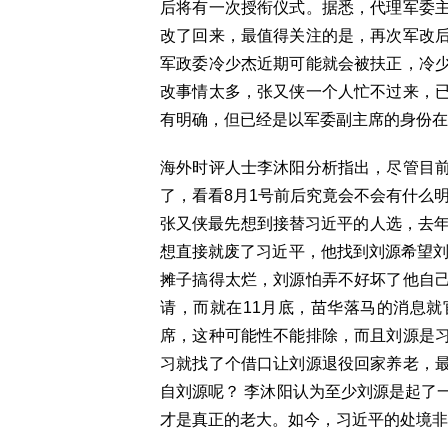
后将有一次授衔仪式。据悉，代理军委
改了回来，最值得关注的是，再次军改
军政委冷少杰近期可能就会被扶正，冷
改事情太多，张又侠一个人忙不过来，
有明确，但已经是以军委副主席的身份在
海外时评人士李沐阳分析指出，尽管目
了，看看8月1号前后究竟会不会有什么
张又侠最先想到接替习近平的人选，去年
想直接就废了习近平，他找到刘源希望刘
摊子搞得太烂，刘源怕弄不好坏了他自
请，而就在11月底，苗华落马的消息
席，这种可能性不能排除，而且刘源是
习就找了个借口让刘源退役回家养老，
自刘源呢？ 李沐阳认为至少刘源是起了
才是真正的老大。如今，习近平的处境非