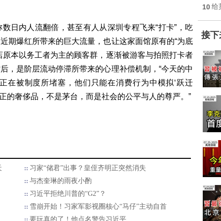
10
给
数日内人流翻倍，甚至有人从深圳专程飞来“打卡”，吃
接下
近期爆红所带来的巨大流量，也让这家面馆原有的“为底
店原本以务工者为主的顾客群，逐渐被游客与拍照打卡者
后，是阶层流动停滞所带来的心理补偿机制，“今天的中
正在被制度所堵塞，他们只能在消费行为中模拟‘跃迁
真正的奢侈品，不是茅台，而是社会的公平与人的尊严。”
天
习家“储君”出事？皇侄齐明正突然消失
与杰奎琳的雨夜小酌
习近平拒绝川普的“G2”？
雪崩开始！习家军影视圈核心“马仔”主动自首
要玩真的了！他点名警告习近平