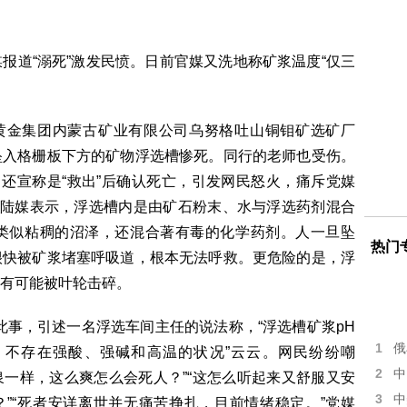
报道“溺死”激发民愤。日前官媒又洗地称矿浆温度“仅三
国黄金集团内蒙古矿业有限公司乌努格吐山铜钼矿选矿厂
坠入格栅板下方的矿物浮选槽惨死。同行的老师也受伤。
，还宣称是“救出”后确认死亡，引发网民怒火，痛斥党媒
对陆媒表示，浮选槽内是由矿石粉末、水与浮选药剂混合
类似粘稠的沼泽，还混合著有毒的化学药剂。人一旦坠
热门
很快被矿浆堵塞呼吸道，根本无法呼救。更危险的是，浮
有可能被叶轮击碎。
”此事，引述一名浮选车间主任的说法称，“浮选槽矿浆pH
1
俄
，不存在强酸、强碱和高温的状况”云云。网民纷纷嘲
2
中
泉一样，这么爽怎么会死人？”“这怎么听起来又舒服又安
3
中
？”“死者安详离世并无痛苦挣扎，目前情绪稳定。”党媒