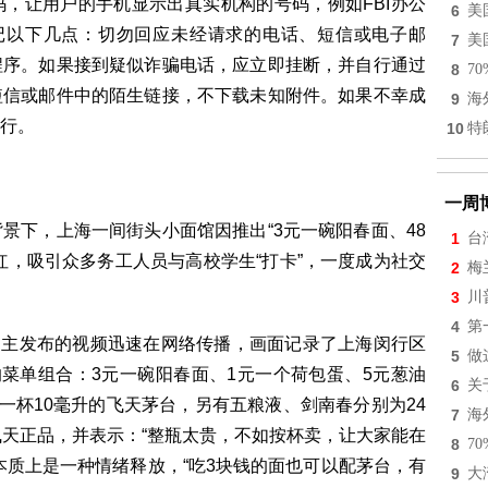
，让用户的手机显示出真实机构的号码，例如FBI办公
6
美
牢记以下几点：切勿回应未经请求的电话、短信或电子邮
7
美
程序。如果接到疑似诈骗电话，应立即挂断，并自行通过
8
7
短信或邮件中的陌生链接，不下载未知附件。如果不幸成
9
海
行。
10
特
一周
景下，上海一间街头小面馆因推出“3元一碗阳春面、48
1
台
红，吸引众多务工人员与高校学生“打卡”，一度成为社交
2
梅
3
川
4
第
UP主发布的视频迅速在网络传播，画面记录了上海闵行区
5
做
的菜单组合：3元一碗阳春面、1元一个荷包蛋、5元葱油
6
关
一杯10毫升的飞天茅台，另有五粮液、剑南春分别为24
7
海
飞天正品，并表示：“整瓶太贵，不如按杯卖，让大家能在
8
7
本质上是一种情绪释放，“吃3块钱的面也可以配茅台，有
9
大