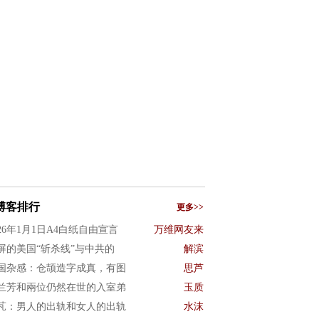
博客排行
更多>>
026年1月1日A4白纸自由宣言
万维网友来
屏的美国“斩杀线”与中共的
解滨
国杂感：仓颉造字成真，有图
思芦
兰芳和兩位仍然在世的入室弟
玉质
芃：男人的出轨和女人的出轨
水沫