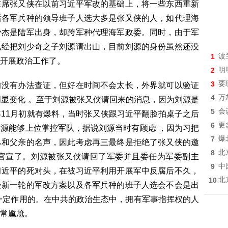
主席张又侠在以前习近平军改的基础上，将一些东西重新
后各军兵种的领导班子人选大多是张又侠的人，如代理海
少杰是陆军出身，却跨军种代理海军政委。同时，由于军
已经把刘少奇之子刘源请出山，目前刘源的身份虽然还没
1
波
开展政治工作了。
2
明
3
要
前没有办法查证，但好在时间不会太长，外界就可以验证
4
万
明显变化 。至于刘源被张又侠请回来的消息，因为刘源是
5
会
11月初就有爆料，当时张又侠跟习近平翻脸拍桌子之后
6
更
源能够上位掌控军队，据说刘源当时有顾虑 ，因为习把
7
爆
己和父亲的名声，因此考虑再三最终是拒绝了张又侠的邀
8
北
就官宣了。刘源被张又侠请回了军委并且委任为军委副主
9
中
习近平的死对头，在被习近平利用开展军中反腐后不久，
10
北
最新一轮的军改方案以及各军兵种的班子人选会不会是出
一定作用的。在中共的政治生态中，拥有军事指挥权的人
常尴尬。