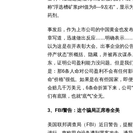
称“浮选槽矿浆pH值为8—9左右”，显
药剂。
事发后，作为上市公司的中国黄金也发布
章写道，迅速做出反应……明确表示…
以为这是在开表彰大会。出事企业的公告
停产状态”所概括、隐藏，并被再次谋
东，证明公司盈利能力没问题。但是我
是：那6条人命对公司盈利不会有任何
命“价格”很低。如果是在有些国家，即
会赔几千万美元，6条命折算下来，公司
们有底限，也就“底气”全无。
3、FBI警告：这个骗局正席卷全美
美国联邦调查局（FBI）近日警告，提
进行，声称用户设备遭到黑客攻击，诱导