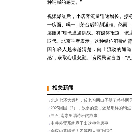
种呐喊的感觉。”
视频爆红后，小店客流量迅速增长。据称
一碗面、喝一口茅台后即刻返程。然而，
层服务”理念遭遇挑战。有媒体报道，该
取代。北京学者表示，这种错位消费的背
国年轻人越来越清楚，向上流动的通道
感’，获取心理安慰。”有网民留言道：“
相关新闻
北京七环大爆炸，传老习两口子躲了整整两
2025回国（2），故乡的云，还是那样的绚烂
白石-南素里唱诗班的故事
中共外贸系统竟干出这种荒唐事
会议内幕曝光！习等四人遭“围攻”