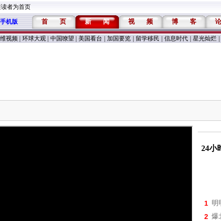
维读者为首页
首
页
新
闻
视
频
博
客
手机版
维视频
|
环球大观
|
中国嘹望
|
美国看台
|
加国要览
|
留学移民
|
信息时代
|
星光灿烂
|
24
1
明
2
爆