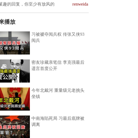
菓趣的回复，你至少有放风的
renweida
来播放
习被褫夺阅兵权 传张又侠93
阅兵
密友珍藏亲笔信 李克强最后
遗言首度公开
今年北戴河 重量级元老挑头
坐镇
中南海陷死局 习最后底牌被
调离