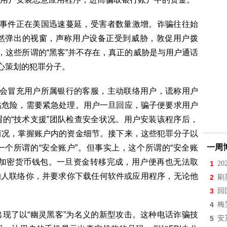
击事件正在美国迅速蔓延，受害者数量激增。诈骗往往始
然弹出的视窗，声称用户设备正受到威胁，敦促用户拨
，这些所谓的“黑客”并不存在，真正的威胁是与用户通话
精心策划的犯罪分子。
子会冒充用户所属银行的客服，主动联络用户，谎称用户
临危险，需要紧急处理。用户一旦回应，骗子便要求用户
的“技术支援”团队检查安全状况。用户安装该程序后，
情况，掌握账户内的资金细节。接下来，这些犯罪分子以
一周
个所谓的“安全账户”。但事实上，这个所谓的“安全账
或加密货币钱包。一旦资金转移完成，用户便再也无法取
1
2
识的人联络你，并要求你下载任何软件或应用程序，无论他
2
刷
3
回
4
梅
现了以“幽灵黑客”为名义的新型攻击。这种电话诈骗技
5
安