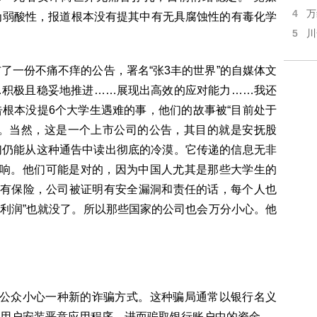
4
万
示为弱酸性，报道根本没有提其中有无具腐蚀性的有毒化学
5
川
了一份不痛不痒的公告，署名“张3丰的世界”的自媒体文
…积极且稳妥地推进……展现出高效的应对能力……我还
根本没提6个大学生遇难的事，他们的故事被“目前处于
杀。当然，这是一个上市公司的公告，其目的就是安抚股
们仍能从这种通告中读出彻底的冷漠。它传递的信息无非
影响。他们可能是对的，因为中国人尤其是那些大学生的
便有保险，公司被证明有安全漏洞和责任的话，每个人也
“利润”也就没了。所以那些国家的公司也会万分小心。他
醒公众小心一种新的诈骗方式。这种骗局通常以银行名义
用户安装恶意应用程序，进而骗取银行账户中的资金。