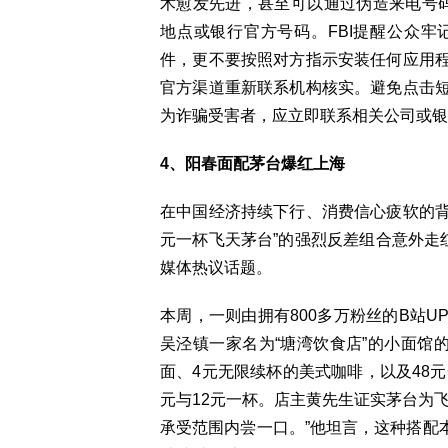
术愈发先进，甚至可以通过伪造来电号码
地点或银行官方号码。FBI提醒公众
件，更不要按照对方指示安装任何应用
官方渠道重新联系机构核实。避免点击
为诈骗受害者，应立即联系相关公司或银
4、阳春面配茅台爆红上海
在中国经济持续下行、消费信心疲软的背
元一杯飞天茅台”的强烈反差组合意外走
媒体热议话题。
本周，一则由拥有800多万粉丝的B站
吴泾镇一家名为“塘湾饮食店”的小面馆
面、4元无限续杯的美式咖啡，以及48元
元与12元一杯。店主黄先生证实茅台为
承受范围内尝一口。”他坦言，这种搭配