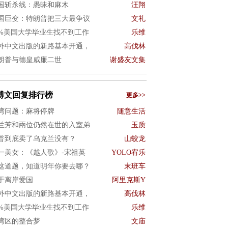
国斩杀线：愚昧和麻木
汪翔
国巨变：特朗普把三大最争议
文礼
0%美国大学毕业生找不到工作
乐维
外中文出版的新路基本开通，
高伐林
朗普与德皇威廉二世
谢盛友文集
博文回复排行榜
更多>>
湾问题：麻将停牌
随意生活
兰芳和兩位仍然在世的入室弟
玉质
普到底卖了乌克兰没有？
山蛟龙
一美女：《越人歌》-宋祖英
YOLO宥乐
这道题，知道明年你要去哪？
末班车
于离岸爱国
阿里克斯Y
外中文出版的新路基本开通，
高伐林
0%美国大学毕业生找不到工作
乐维
湾区的整合梦
文庙