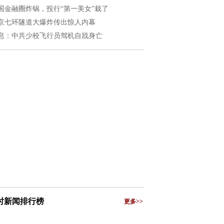
国金融圈炸锅，投行“第一美女”栽了
京七环隧道大爆炸传出惊人内幕
息：中共少校飞行员驾机自戕身亡
小时新闻排行榜
更多>>