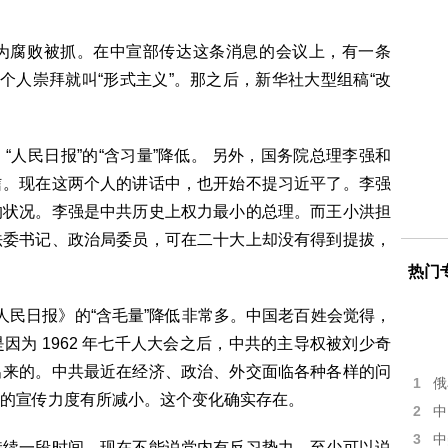
为腐败被抓。在中宣部传达这条消息的会议上，有一条
个人崇拜就叫“形式主义”。那之后，新华社大型组稿“改
人民日报”的“含习量”降低。 另外，国务院总理李强和
信。现在这两个人的讲话中，也开始不提习近平了。李强
的状况。李强是中共历史上权力最小的总理。而王小洪担
法委书记、政治局委员，可在二十大上却没有得到提拔，
热门
《人民日报》的“含毛量”降低非常多。中国老百姓会觉得，
为 1962 年七千人大会之后，中共的主导权被刘少奇
出来的。中共最近在经济、政治、外交面临各种各样的问
1
俄
的宣传力度有所减小。这个变化确实存在。
2
中
3
中
持续一段时间。现在不能说党内有反习势力，至少可以说