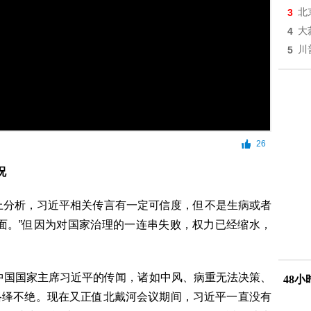
3
北
4
大
5
川
26
况
体上分析，习近平相关传言有一定可信度，但不是生病或者
面。”但因为对国家治理的一连串失败，权力已经缩水，
中国国家主席习近平的传闻，诸如中风、病重无法决策、
48
络绎不绝。现在又正值北戴河会议期间，习近平一直没有