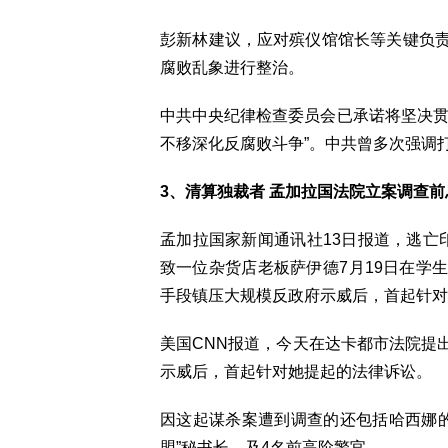
彭新林建议，应对殡仪馆馆长等关键负
腐败乱象进行整治。
中共中央纪律检查委员会已承诺将坚决贯
不移深化反腐败斗争”。中共曾多次强调
3、清算独裁者 孟加拉国法院立案调查前
孟加拉国家新闻通讯社13日报道，逃亡
致一位杂货店老板萨伊德7月19日在学
手段镇压大规模反政府示威后，首起针对
美国CNN报道，今天在达卡都市法院提
示威后，首起针对她提起的法律诉讼。
因这起谋杀案遭到调查的还包括哈西娜的
盟”秘书长，及4名前高阶警官。