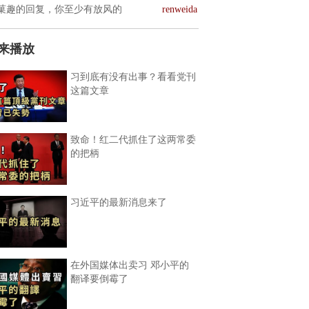
菓趣的回复，你至少有放风的
renweida
来播放
习到底有没有出事？看看党刊
这篇文章
致命！红二代抓住了这两常委
的把柄
习近平的最新消息来了
在外国媒体出卖习 邓小平的
翻译要倒霉了