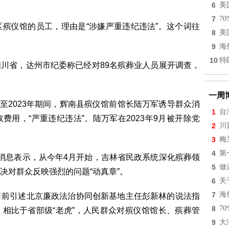
6
美
7
7
殡仪馆的员工，理由是“涉嫌严重违纪违法”。这个词往
8
美
9
海
10
特
川省，达州市纪委称已经对89名殡葬业人员展开调查，
一周
年至2023年期间，辉南县殡仪馆前馆长陆万军诱导群众消
1
台
用，“严重违纪违法”。陆万军在2023年9月被开除党
2
川
3
梅
4
第
消息表示，从今年4月开始，吉林省民政系统深化殡葬领
5
做
决对群众反映强烈的问题“动真章”。
6
关
7
海
日前引述北京廉政法治协同创新基地主任彭新林的说法指
8
7
相比于省部级“老虎”，人民群众对殡仪馆馆长、殡葬管
9
大