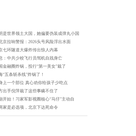
明是世界领土大国，她偏要伪装成弹丸小国
北京拉响警报：2026头号风险浮出水面
京七环隧道大爆炸传出惊人内幕
息：中共少校飞行员驾机自戕身亡
国金融圈炸锅，投行“第一美女”栽了
海“五条斩杀线”炸锅了！
身上一个部位 真心劝你给孩子少吃点
方出手倪萍栽了这些事瞒不住了
崩开始！习家军影视圈核心“马仔”主动自
两家是必选项，北京下达死命令