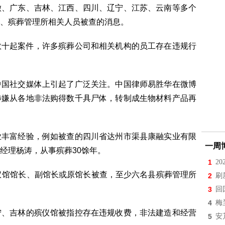
徽、广东、吉林、江西、四川、辽宁、江苏、云南等多个
、殡葬管理所相关人员被查的消息。
数十起案件，许多殡葬公司和相关机构的员工存在违规行
中国社交媒体上引起了广泛关注。中国律师易胜华在微博
涉嫌从各地非法购得数千具尸体，转制成生物材料产品再
业丰富经验，例如被查的四川省达州市渠县康融实业有限
一周
经理杨涛，从事殡葬30馀年。
1
2
仪馆馆长、副馆长或原馆长被查，至少六名县殡葬管理所
2
刷
3
回
4
梅
宁、吉林的殡仪馆被指控存在违规收费，非法建造和经营
5
安