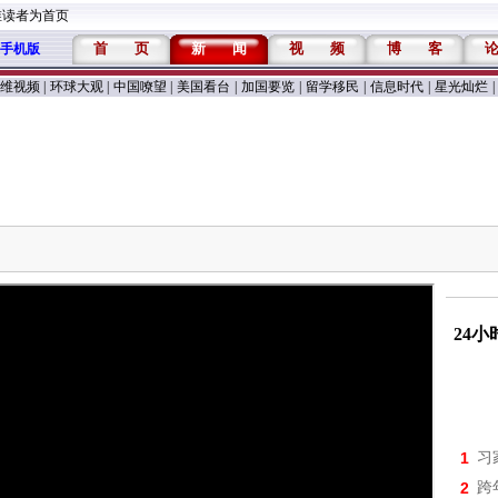
维读者为首页
首
页
新
闻
视
频
博
客
手机版
维视频
|
环球大观
|
中国嘹望
|
美国看台
|
加国要览
|
留学移民
|
信息时代
|
星光灿烂
|
24
1
习
2
跨