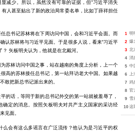
明显减少。所以，虽然没有可靠的证据，但“习近平消失
。有人甚至贴出了新的政治局常委名单，比如丁薛祥担任
新任总书记苏林将在下周访问中国，会和习近平会面。而
1
明
2
爆
确认苏林将与习近平见面。于是很多人说，看来“习近平
3
北
了？ 矢板明夫认为，他就是在北戴河。
4
消
因为苏林访问中国之事，站在越南的角度上分析，上一个
5
中
是很高的苏林接任总书记，第一站拜访老大中国。如果越
6
上
不敢把新总书记派出来的。
7
鸡
8
官
近平的话，等同于新的总书记外交的第一站就被羞辱了，
9
雪
他确定的消息。按照矢板明夫对共产主义国家的采访经
10
这
出来见面。
什么会有这么多谣言在广泛流传？他认为是习近平的权