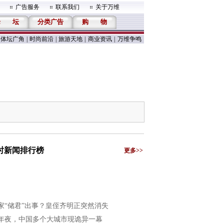
广告服务
联系我们
关于万维
论
坛
分类广告
购
物
体坛广角
|
时尚前沿
|
旅游天地
|
商业资讯
|
万维争鸣
小时新闻排行榜
更多>>
家“储君”出事？皇侄齐明正突然消失
年夜，中国多个大城市现诡异一幕