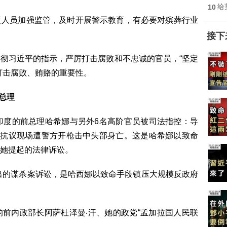
10
给
责人员加强监管，及时开展警示教育，有必要对殡葬行业
接下
彻习近平的指示，严厉打击腐败和不忠诚的官员，“坚定
打击腐败、贿赂的重要性。
总理
印度的前总理哈希娜与另外6名高阶官员被司法指控：导
生抗议现场遭警方开枪击中头部身亡。这是哈希娜以致命
她提起的法律诉讼。
出的谋杀案诉讼，是哈西娜以致命手段镇压大规模反政府
前内政部长阿萨杜泽曼‧汗、她的政党“孟加拉国人民联