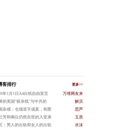
博客排行
更多>>
026年1月1日A4白纸自由宣言
万维网友来
屏的美国“斩杀线”与中共的
解滨
国杂感：仓颉造字成真，有图
思芦
兰芳和兩位仍然在世的入室弟
玉质
芃：男人的出轨和女人的出轨
水沫