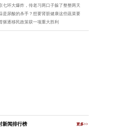
京七环大爆炸，传老习两口子躲了整整两天
蒜是尿酸的杀手？想要肾脏健康这些蔬菜要
普驱逐移民政策获一项重大胜利
小时新闻排行榜
更多>>