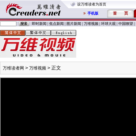
设万维读者为首页
首
页
手机版
即时新闻
|
焦点新闻
|
图片新闻
|
万维视频
|
环球大观
|
中国嘹望
|
>
> 正文
万维读者网
万维视频