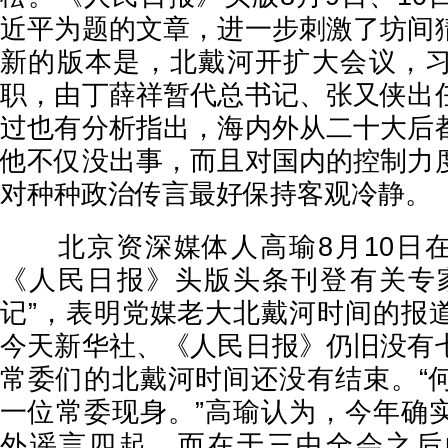
近平为题的文章，进一步刺激了坊间
新的版本是，北戴河开扩大会议，
职，由丁薛祥暂代总书记、张又侠出
过也有分析指出，海内外从二十大后
他不仅没出事，而且对国内的控制力
对种种政治传言最好保持客观冷静。
北京资深媒体人高瑜8月10日在
《人民日报》头版头条刊登有关专
记”，表明党媒老大北戴河时间的报
今天新华社、《人民日报》仍旧没有
常委们的北戴河时间还没有结束。“
一位常委现身。”高瑜认为，今年确
外谣言四起，而在于三中全会之后