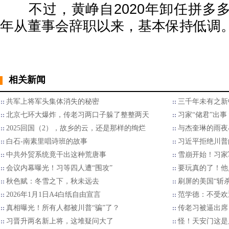
不过，黄峥自2020年卸任拼多多首
年从董事会辞职以来，基本保持低调
相关新闻
共军上将军头集体消失的秘密
三千年未有之新
北京七环大爆炸，传老习两口子躲了整整两天
习家“储君”出
2025回国（2），故乡的云，还是那样的绚烂
与杰奎琳的雨夜
白石-南素里唱诗班的故事
习近平拒绝川普的
中共外贸系统竟干出这种荒唐事
雪崩开始！习家
会议内幕曝光！习等四人遭“围攻”
要玩真的了！他
秋色赋：冬雪之下，秋未远去
刷屏的美国“斩
2026年1月1日A4白纸自由宣言
范学德：不受欢
真相曝光！所有人都被川普“骗”了？
传老习被逼出席
习晋升两名新上将，这堆疑问大了
怪！天安门这是