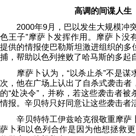
高调的间谍人生
2000年9月，巴以发生大规模冲突
色王子”摩萨卜发挥作用。摩萨卜没
提供的情报使巴勒斯坦激进组织的多
捕，帮助以色列挫败了哈马斯的多起
摩萨卜认为，“以杀止杀”不是谋
次，他在广场上认出了自杀式袭击者
的“处决令”，并称，若这些袭击者被
情报。辛贝特只好同意让这些袭击者
辛贝特特工伊兹哈克很敬重摩萨卜
萨卜和以色列合作是因为他想拯救更