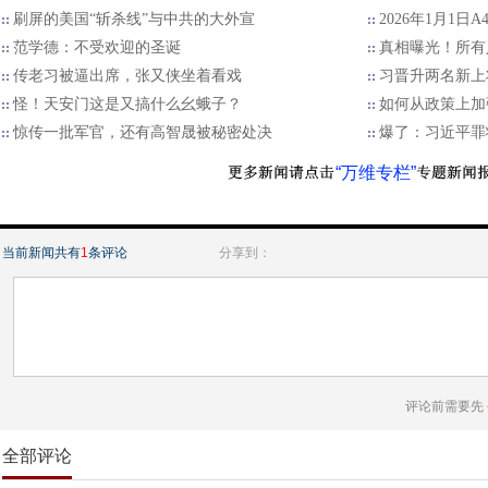
刷屏的美国“斩杀线”与中共的大外宣
2026年1月1日
范学德：不受欢迎的圣诞
真相曝光！所有
传老习被逼出席，张又侠坐着看戏
习晋升两名新上
怪！天安门这是又搞什么幺蛾子？
如何从政策上加
惊传一批军官，还有高智晟被秘密处决
爆了：习近平罪
“万维专栏”
当前新闻共有
1
条评论
分享到：
评论前需要先
全部评论