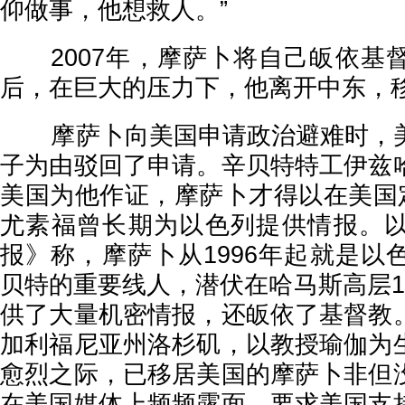
仰做事，他想救人。”
2007年，摩萨卜将自己皈依基
后，在巨大的压力下，他离开中东，
摩萨卜向美国申请政治避难时，美
子为由驳回了申请。辛贝特特工伊兹
美国为他作证，摩萨卜才得以在美国定
尤素福曾长期为以色列提供情报。
报》称，摩萨卜从1996年起就是以
贝特的重要线人，潜伏在哈马斯高层1
供了大量机密情报，还皈依了基督教
加利福尼亚州洛杉矶，以教授瑜伽为
愈烈之际，已移居美国的摩萨卜非但
在美国媒体上频频露面，要求美国支