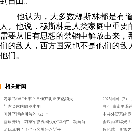
到自由。”
他认为，大多数穆斯林都是有道
人。他说，穆斯林是人类家庭中重要
需要从旧有思想的禁锢中解放出来，
们的敌人，西方国家也不是他们的敌
他们。
相关新闻
习家“储君”出事？皇侄齐明正突然消失
2025回国（2
与杰奎琳的雨夜小酌
白石-南素里唱
习近平拒绝川普的“G2”？
中共外贸系统竟
雪崩开始！习家军影视圈核心“马仔”主动自首
会议内幕曝光！
要玩真的了！他点名警告习近平
秋色赋：冬雪之