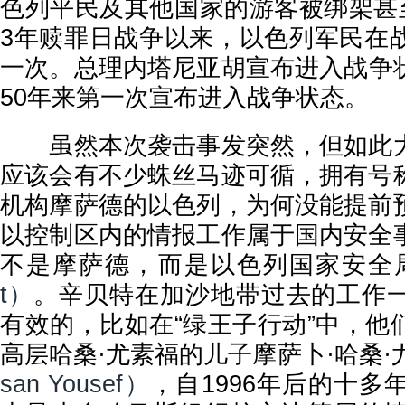
色列平民及其他国家的游客被绑架甚至
3年赎罪日战争以来，以色列军民在
一次。
总理内塔尼亚胡宣布进入战争
50年来第一次宣布进入战争状态。
虽然本次袭击事发突然，但如此大
应该会有不少蛛丝马迹可循，拥有号
机构摩萨德的以色列，为何没能提前
以控制区内的情报工作属于国内安全
不是摩萨德，而是以色列
国家安全
t）
。辛贝特在加沙地带过去的工作
有效的，比如在“绿王子行动”中，他
高层哈桑·尤素福的儿子摩萨卜·哈桑·
san Yousef）
，自1996年后的十