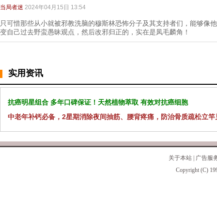
当局者迷
2024年04月15日 13:54
只可惜那些从小就被邪教洗脑的穆斯林恐怖分子及其支持者们，能够像他
变自己过去野蛮愚昧观点，然后改邪归正的，实在是凤毛麟角！
实用资讯
抗癌明星组合 多年口碑保证！天然植物萃取 有效对抗癌细胞
中老年补钙必备，2星期消除夜间抽筋、腰背疼痛，防治骨质疏松立竿
关于本站
|
广告服
Copyright (C) 19