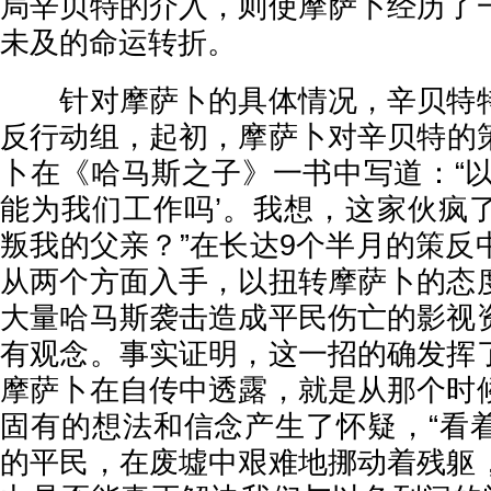
局辛贝特的介入，则使摩萨卜经历了
未及的命运转折。
针对摩萨卜的具体情况，辛贝特特
反行动组，
起初，摩萨卜对辛贝特的
卜在《哈马斯之子》一书中写道：
“
能为我们工作吗’。我想，这家伙疯
叛我的父亲？”
在长达9个半月的策反
从两个方面入手，以扭转摩萨卜的态
大量哈马斯袭击造成平民伤亡的影视
有观念。事实证明，这一招的确发挥
摩萨卜在自传中透露，就是从那个时
固有的想法和信念产生了怀疑，“看
的平民，在废墟中艰难地挪动着残躯