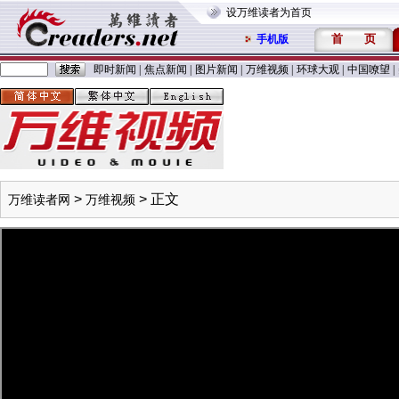
设万维读者为首页
首
页
手机版
即时新闻
|
焦点新闻
|
图片新闻
|
万维视频
|
环球大观
|
中国嘹望
|
>
> 正文
万维读者网
万维视频