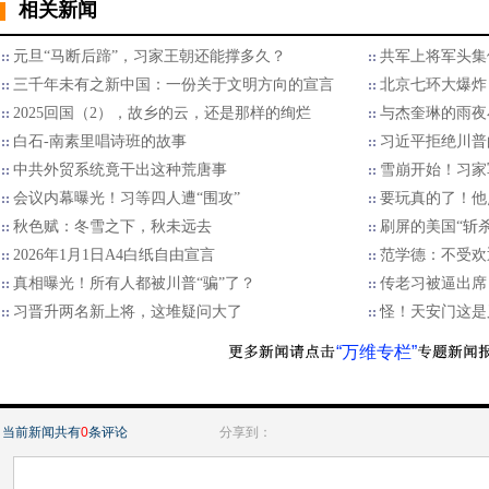
相关新闻
元旦“马断后蹄”，习家王朝还能撑多久？
共军上将军头集
三千年未有之新中国：一份关于文明方向的宣言
北京七环大爆炸
2025回国（2），故乡的云，还是那样的绚烂
与杰奎琳的雨夜
白石-南素里唱诗班的故事
习近平拒绝川普的
中共外贸系统竟干出这种荒唐事
雪崩开始！习家
会议内幕曝光！习等四人遭“围攻”
要玩真的了！他
秋色赋：冬雪之下，秋未远去
刷屏的美国“斩
2026年1月1日A4白纸自由宣言
范学德：不受欢
真相曝光！所有人都被川普“骗”了？
传老习被逼出席
习晋升两名新上将，这堆疑问大了
怪！天安门这是
“万维专栏”
当前新闻共有
0
条评论
分享到：