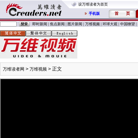
设万维读者为首页
首
页
手机版
即时新闻
|
焦点新闻
|
图片新闻
|
万维视频
|
环球大观
|
中国嘹望
|
>
> 正文
万维读者网
万维视频