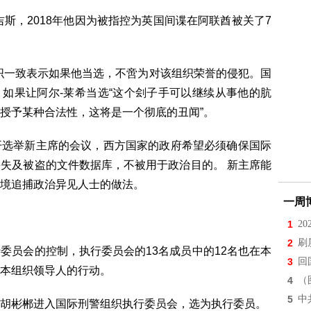
斯，2018年他因为被指控为英国间谍在阿联酋被关了7
织一致表示如果他当选，不啻为对该组织荣誉的侵犯。国
说，如果让阿尔-莱希当选“这个刽子手可以继续从事他的肮
授予某种合法性，这将是一个彻底的丑闻”。
开选举新主席的会议，西方国家的政府希望必须确保国际
失及被盗的文件数据库，不被用于政治目的。 新主席能
境追捕政治异见人士的做法。
一周
1
2
2
刷
委员会的控制，执行委员会的13名成员中的12名也在本
3
回
本组织领导人的行动。
4
（
5
中
胡彬郴进入国际刑警组织执行委员会，选为执行委员。