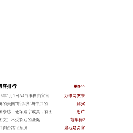
博客排行
更多>>
026年1月1日A4白纸自由宣言
万维网友来
屏的美国“斩杀线”与中共的
解滨
国杂感：仓颉造字成真，有图
思芦
图文）不受欢迎的圣诞
范学德2
共倒台路径预测
遍地是贪官