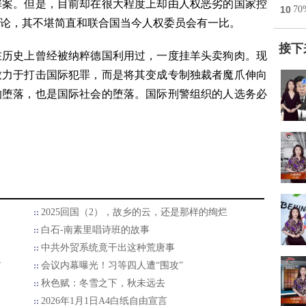
罪案。但是，目前却在很大程度上却由人权恶劣的国家控
10
7
论，其不堪简直和联合国当今人权委员会有一比。
接下
在历史上曾经被纳粹德国利用过，一度挂羊头卖狗肉。现
致力于打击国际犯罪，而是将其变成专制独裁者魔爪伸向
的堕落，也是国际社会的堕落。国际刑警组织的人选务必
2025回国（2），故乡的云，还是那样的绚烂
白石-南素里唱诗班的故事
中共外贸系统竟干出这种荒唐事
首
会议内幕曝光！习等四人遭“围攻”
秋色赋：冬雪之下，秋未远去
2026年1月1日A4白纸自由宣言