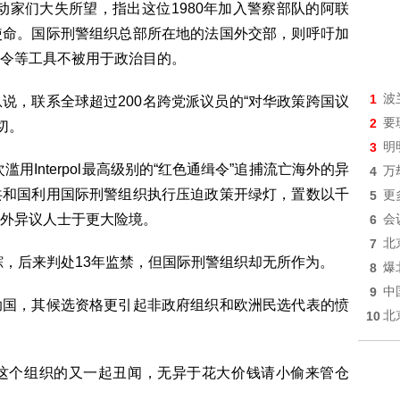
动家们大失所望，指出这位1980年加入警察部队的阿联
使命。国际刑警组织总部所在地的法国外交部，则呼吁加
令等工具不被用于政治目的。
1
波
说，联系全球超过200名跨党派议员的“对华政策跨国议
2
要
切。
3
明
用Interpol最高级别的“红色通缉令”追捕流亡海外的异
4
万
共和国利用国际刑警组织执行压迫政策开绿灯，置数以千
5
更
外异议人士于更大险境。
6
会
7
北
踪，后来判处13年监禁，但国际刑警组织却无所作为。
8
爆
9
中
助国，其候选资格更引起非政府组织和欧洲民选代表的愤
10
北
这个组织的又一起丑闻，无异于花大价钱请小偷来管仓