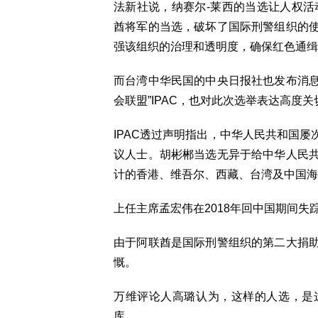
法新社说，纳赛尔-莱西的当选让人权活
酋将军的当选，破坏了国际刑警组织的
强该组织的治理和透明度，确保红色通缉
而台湾中华民国的中央日报社也发布消息
会联盟”IPAC，也对此次选举表达高度关
IPAC透过声明指出，中华人民共和国屡次滥
议人士。胡彬郴当选无异于给中华人民
计的香港、维吾尔、西藏、台湾及中国海
上任主席孟宏伟在2018年回中国期间失
由于阿联酋是国际刑警组织的第二大捐
慨。
万维评论人高璐认为，这样的人选，是
库。