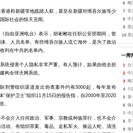
6
梅
在香港和新疆等地践踏人权，甚至在新疆对维吾尔族等少
7
安
8
中
国际社会的惊天丑闻。
9
美
日对《自由亚洲电台》表示，胡彬郴在任职公安部期间，曾
10
美
团体、人员名单。有些维吾尔族人流亡海外，是为了政治
收列在中共的名单内。
一周
网系统侵害个人隐私非常严重。有人预计，如果由他去担
1
台
建构全球天网系统。
2
中
3
梅
际刑警组织渠道发出协查案件约有3000起，每年发布
4
川
保护卫士"组织11月15日的报告指，自2000年至2020
5
第
0倍。
6
做
7
中
并不会介入任何政治、军事、宗教或种族罪行，也不会介
8
关
怖活动、有组织罪案、毒品、走私军火、偷运人蛇、清洗
9
海