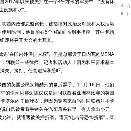
自2017年以来被关押在一个4平方米的牢房中，"没有床
4
万
生设施和水"。
5
川
阿联酋内政部总监察长，被指控对政治反对派和人权活动
中使用酷刑，他目前在5个国家面临刑事指控，其中包括
织即将召开大会的土耳其。
优先“在国内外保护人权”。但是总部设于日内瓦的MENA
出，阿联酋一些律师、记者和活动人士因为和平要求基本
消失、拷打、任意逮捕和恐吓。
酋的英国公民实施酷刑的幕后黑手。11 月 16 日，他们
其中的伊萨阿赫迈德仅仅是到阿联酋看亚洲杯比赛的英国
卡塔尔的 T 恤球衣，但因为穿着来自当时阿联酋对手卡
。他说自己被带着手铐关在汽车后备箱里，有人拿出小刀，
被允许。就遭遇被关押折磨。遭受“电击等恐怖折磨”，直