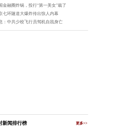
国金融圈炸锅，投行“第一美女”栽了
京七环隧道大爆炸传出惊人内幕
息：中共少校飞行员驾机自戕身亡
小时新闻排行榜
更多>>