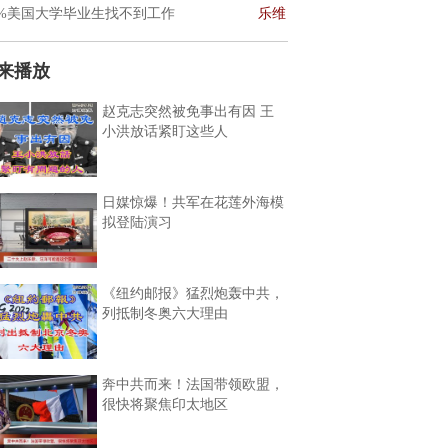
0%美国大学毕业生找不到工作
乐维
来播放
赵克志突然被免事出有因 王
小洪放话紧盯这些人
日媒惊爆！共军在花莲外海模
拟登陆演习
《纽约邮报》猛烈炮轰中共，
列抵制冬奥六大理由
奔中共而来！法国带领欧盟，
很快将聚焦印太地区