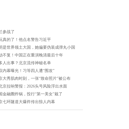
兰参战了
玩真的了！他点名警告习近平
明是世界领土大国，她偏要伪装成弹丸小国
劫不复！中国正在重演晚清最后十年
多人出事？北京流传神秘名单
议内幕曝光！习等四人遭“围攻”
京大秀肌肉时刻，一张“致命照片”被公布
北京拉响警报：2026头号风险浮出水面
国金融圈炸锅，投行“第一美女”栽了
京七环隧道大爆炸传出惊人内幕