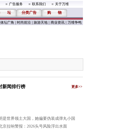
广告服务
联系我们
关于万维
论
坛
分类广告
购
物
体坛广角
|
时尚前沿
|
旅游天地
|
商业资讯
|
万维争鸣
小时新闻排行榜
更多>>
明是世界领土大国，她偏要伪装成弹丸小国
北京拉响警报：2026头号风险浮出水面