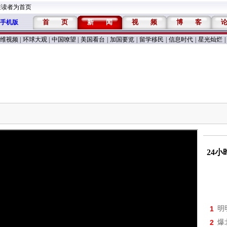
维读者为首页
首
页
新
闻
视
频
博
客
手机版
维视频
|
环球大观
|
中国嘹望
|
美国看台
|
加国要览
|
留学移民
|
信息时代
|
星光灿烂
|
24
1
明
2
爆