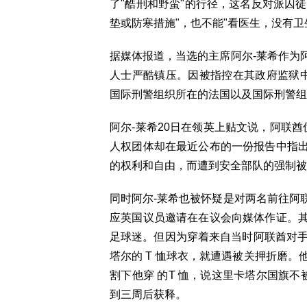
了"酷刑和野蛮"的行径，这名反对派囚徒
垫或防寒措施"，也不能"看医生，没有卫
据媒体报道，当选的主席阿尔-莱希作为
人士严酷镇压。因被指控在其政府监狱
国际刑警组织所在的法国以及国际刑警组
阿尔-莱希20日在领英上贴文说，阿联酋
人权团体却在最近公布的一份报告中指
的权利和自由，而遭到安全部队的强制被
同时阿尔-莱希也被怀疑是对两名前往阿联
应英国议员邀请在在议会向媒体作证。
足球迷。但因为穿着来自当时阿联酋对手
塔尔的 T 恤球衣，就遭遇被关押折磨
割下他穿 的T 恤，说这里卡塔尔国旗不
到三周后获释。