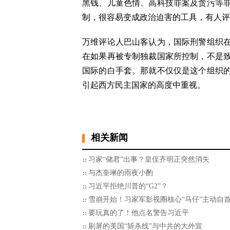
黑钱、儿童色情、高科技罪案及贪污等
制，很容易变成政治迫害的工具，有人评
万维评论人巴山客认为，国际刑警组织
在如果再被专制独裁国家所控制，不是
国际的白手套。那就不仅仅是这个组织
引起西方民主国家的高度中重视。
相关新闻
习家“储君”出事？皇侄齐明正突然消失
与杰奎琳的雨夜小酌
习近平拒绝川普的“G2”？
雪崩开始！习家军影视圈核心“马仔”主动自
要玩真的了！他点名警告习近平
刷屏的美国“斩杀线”与中共的大外宣