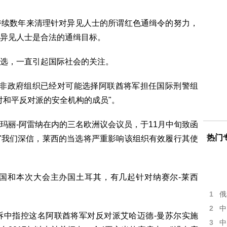
持续数年来清理针对异见人士的所谓红色通缉令的努力，
异见人士是合法的通缉目标。
选，一直引起国际社会的关注。
9个非政府组织已经对可能选择阿联酋将军担任国际刑警组
对和平反对派的安全机构的成员"。
玛丽-阿雷纳在内的三名欧洲议会议员，于11月中旬致函
热门
 "我们深信，莱西的当选将严重影响该组织有效履行其使
国和本次大会主办国土耳其，有几起针对纳赛尔-莱西
1
俄
2
中
诉中指控这名阿联酋将军对反对派艾哈迈德-曼苏尔实施
3
中