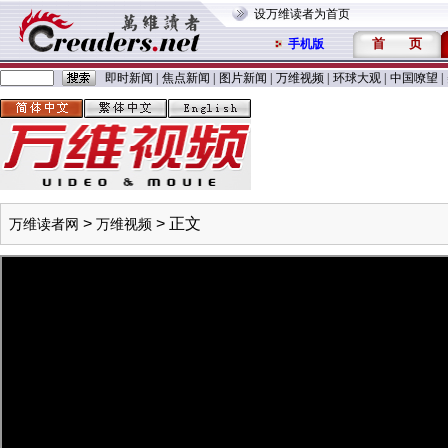
设万维读者为首页
首
页
手机版
即时新闻
|
焦点新闻
|
图片新闻
|
万维视频
|
环球大观
|
中国嘹望
|
>
> 正文
万维读者网
万维视频