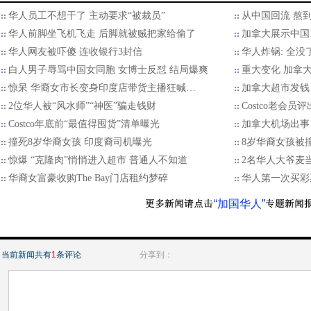
华人员工不想干了 主动要求“被裁员”
从中国回流 熬到
华人前脚坐飞机飞走 后脚就被贼把家给偷了
加拿大展示中国1
华人网友被吓傻 连收银行3封信
华人炸锅: 全没
白人男子辱骂中国女同胞 女博士反怼 结局爆爽
重大变化 加拿
惊呆 华裔女市长变身印度店带货主播狂喊…
加拿大超市发钱
2位华人被“风水师”“神医”骗走钱财
Costco老会员
Costco年底前“最值得囤货”清单曝光
加拿大机场出事
撞死8岁华裔女孩 印度裔司机曝光
8岁华裔女孩被
惊爆 “克隆肉”悄悄进入超市 普通人不知道
2名华人大爷麦
华裔女富豪收购The Bay门店租约梦碎
华人第一次买彩
“加国华人”
当前新闻共有
1
条评论
分享到：