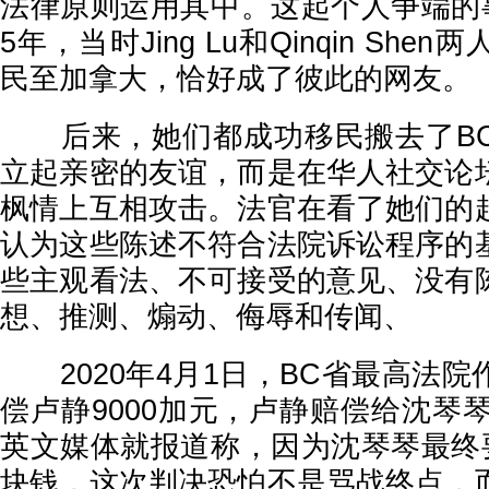
法律原则运用其中。这起个人争端的事
5年，当时Jing Lu和Qinqin Sh
民至加拿大，恰好成了彼此的网友。
后来，她们都成功移民搬去了BC
立起亲密的友谊，而是在华人社交论
枫情上互相攻击。法官在看了她们的
认为这些陈述不符合法院诉讼程序的
些主观看法、不可接受的意见、没有
想、推测、煽动、侮辱和传闻、
2020年4月1日，BC省最高法院
偿卢静9000加元，卢静赔偿给沈琴琴
英文媒体就报道称，因为沈琴琴最终要
块钱，这次判决恐怕不是骂战终点，