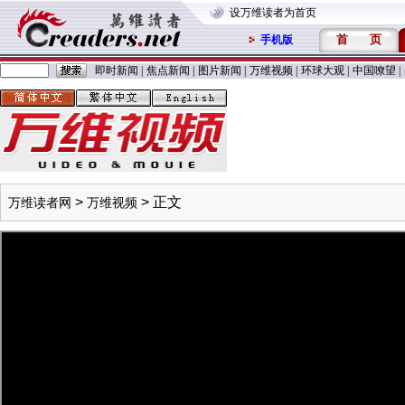
设万维读者为首页
首
页
手机版
即时新闻
|
焦点新闻
|
图片新闻
|
万维视频
|
环球大观
|
中国嘹望
|
>
> 正文
万维读者网
万维视频