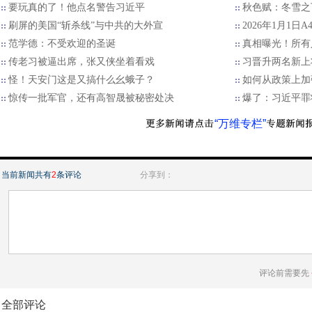
要玩真的了！他点名警告习近平
秋色赋：冬雪之
刷屏的美国“斩杀线”与中共的大外宣
2026年1月1日
范学德：不受欢迎的圣诞
真相曝光！所有
传老习被逼出席，张又侠坐着看戏
习晋升两名新上
怪！天安门这是又搞什么幺蛾子？
如何从政策上加
惊传一批军官，还有高智晟被秘密处决
爆了：习近平罪
“万维专栏”
当前新闻共有
2
条评论
分享到：
评论前需要先
全部评论