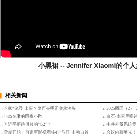
小黑裙 -- Jennifer Xiaomi
相关新闻
习家“储君”出事？皇侄齐明正突然消失
2025回国（2
与杰奎琳的雨夜小酌
白石-南素里唱
习近平拒绝川普的“G2”？
中共外贸系统竟
雪崩开始！习家军影视圈核心“马仔”主动自首
会议内幕曝光！