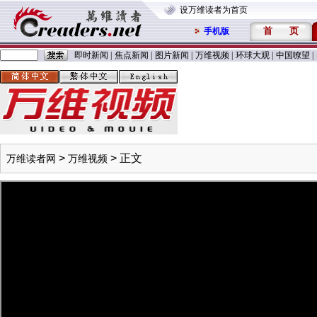
设万维读者为首页
首
页
手机版
即时新闻
|
焦点新闻
|
图片新闻
|
万维视频
|
环球大观
|
中国嘹望
|
>
> 正文
万维读者网
万维视频