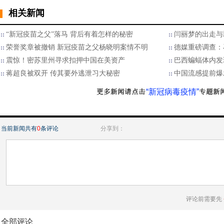
相关新闻
“新冠疫苗之父”落马 背后有着怎样的秘密
闫丽梦的出走与
荣誉奖章被撤销 新冠疫苗之父杨晓明案情不明
德媒重磅调查：
震惊！密苏里州寻求扣押中国在美资产
巴西蝙蝠体内发
蒋超良被双开 传其要外逃泄习大秘密
中国流感提前爆
“新冠病毒疫情”
当前新闻共有
0
条评论
分享到：
评论前需要先
全部评论