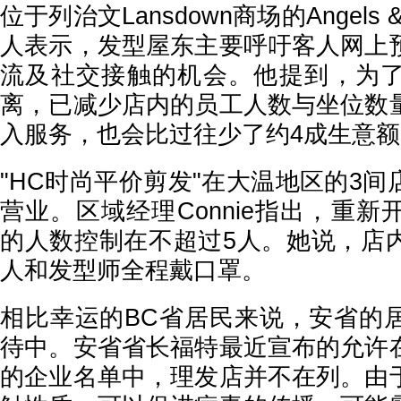
位于列治文Lansdown商场的Angels & 
人表示，发型屋东主要呼吁客人网上
流及社交接触的机会。他提到，为
离，已减少店内的员工人数与坐位数
入服务，也会比过往少了约4成生意额
"HC时尚平价剪发"在大温地区的3
营业。区域经理Connie指出，重
的人数控制在不超过5人。她说，店
人和发型师全程戴口罩。
相比幸运的BC省居民来说，安省的
待中。安省省长福特最近宣布的允许
的企业名单中，理发店并不在列。由