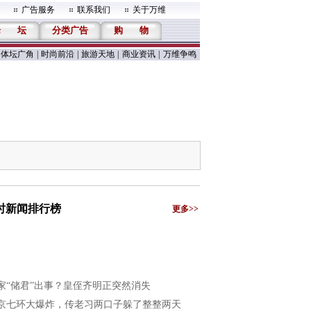
广告服务
联系我们
关于万维
论
坛
分类广告
购
物
体坛广角
|
时尚前沿
|
旅游天地
|
商业资讯
|
万维争鸣
小时新闻排行榜
更多>>
家“储君”出事？皇侄齐明正突然消失
京七环大爆炸，传老习两口子躲了整整两天