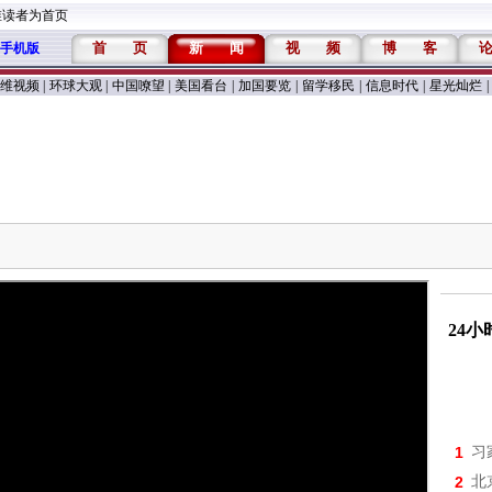
维读者为首页
首
页
新
闻
视
频
博
客
手机版
维视频
|
环球大观
|
中国嘹望
|
美国看台
|
加国要览
|
留学移民
|
信息时代
|
星光灿烂
|
24
1
习
2
北