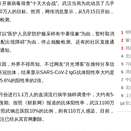
市开展病毒筛查“十天大会战”。武汉当局为此动员了几乎
00万人的目标。然而，网传消息显示，从5月15日开始，
检测。
1
明
以“医护人员穿防护服采样有中暑现象”为由，暂时取消
2
爆
调配出现障碍”为由，停止核酸检测。还有的社区直接通
3
鸡
通知。
4
北
因，外界不得而知。不过网友“月光博客”在推特分享信
5
习
6
消
抗体，结果显示SARS-CoV-2 IgG抗体阳性率大约是
7
中
-6%的阳性率的2倍。
8
北
月份进行1.1万人的血清流行病学抽样调查中，大约有5-
9
上
预期。按照《财新网》报道的抗体阳性率，武汉1100万
10
官
按照武钢总医院10%的比例，则有110万人感染。目前，
注已经从其官网删除。