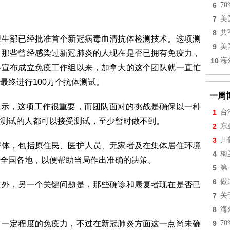
6
7
7
美
8
共
卫生部已经批准首个新冠病毒血清抗体检测技术。这项测
9
美
：那些曾经感染过新冠肺炎的人现在是否已拥有免疫力，
10
海
多宣布成立免疫工作组以来，加拿大的这个团队就一直忙
最终进行100万个抗体测试。
一周
el）表示，这项工作很重要，而团队面对的挑战是确保以一种
1
台
测试的人都可以接受测试，至少暂时做不到。
2
东
3
川
群体，包括原住民、医护人员、无家者及在集体居住环境
4
梅
全国各地，以便帮助当局作出准确的决策。
5
第
6
做
之外，另一个关键问题是，那些确诊和康复者现在是否已
7
关
8
海
有一定程度的免疫力，不过在新冠肺炎方面这一点尚未确
9
7