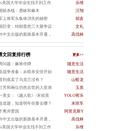
0%美国大学毕业生找不到工作
乐维
国斩杀线：愚昧和麻木
汪翔
军上将军头集体消失的秘密
胡亥
国巨变：特朗普把三大最争议
文礼
外中文出版的新路基本开通，
高伐林
博文回复排行榜
更多>>
湾问题：麻将停牌
随意生活
亚战争准备：从暗杀安倍开始
随意生活
普到底卖了乌克兰没有？
山蛟龙
兰芳和兩位仍然在世的入室弟
玉质
一美女：《越人歌》-宋祖英
YOLO宥乐
这道题，知道明年你要去哪？
末班车
于离岸爱国
阿里克斯Y
外中文出版的新路基本开通，
高伐林
0%美国大学毕业生找不到工作
乐维