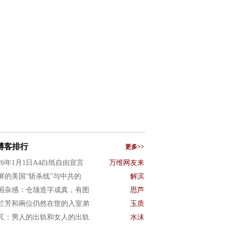
博客排行
更多>>
026年1月1日A4白纸自由宣言
万维网友来
屏的美国“斩杀线”与中共的
解滨
国杂感：仓颉造字成真，有图
思芦
兰芳和兩位仍然在世的入室弟
玉质
芃：男人的出轨和女人的出轨
水沫