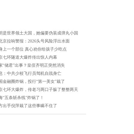
明是世界领土大国，她偏要伪装成弹丸小国
北京拉响警报：2026头号风险浮出水面
身上一个部位 真心劝你给孩子少吃点
京七环隧道大爆炸传出惊人内幕
家“储君”出事？皇侄齐明正突然消失
息：中共少校飞行员驾机自戕身亡
国金融圈炸锅，投行“第一美女”栽了
京七环大爆炸，传老习两口子躲了整整两天
海“五条斩杀线”炸锅了！
方出手倪萍栽了这些事瞒不住了