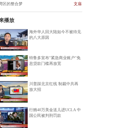
湾区的整合梦
文庙
来播放
海外华人回大陆如今不被待见
的八大原因
特鲁多宣布“紧急商业账户“免
息贷款门槛再放宽
川普踩北京红线 制裁中共再
放大招
行贿40万美金送儿进UCLA 中
国公民被判刑罚款