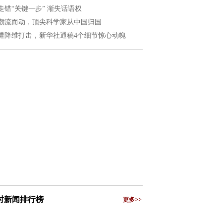
走错“关键一步” 渐失话语权
潮流而动，顶尖科学家从中国归国
遭降维打击，新华社通稿4个细节惊心动魄
小时新闻排行榜
更多>>