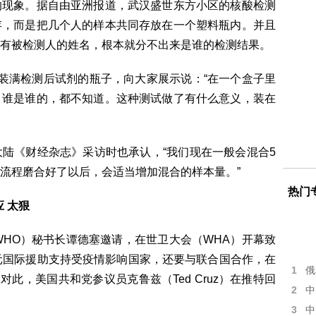
的现象。据自由亚洲报道，武汉盛世东方小区的核酸检测
存，而是把几个人的样本共同存放在一个塑料瓶内。并且
有被检测人的姓名，根本就分不出来是谁的检测结果。
装满检测后试剂的瓶子，向大家展示说：“在一个盒子里
，谁是谁的，都不知道。这种测试做了有什么意义，装在
陆《财经杂志》采访时也承认，“我们现在一般会混合5
流程磨合好了以后，会适当增加混合的样本量。”
热门
 太狠
WHO）秘书长谭德塞邀请，在世卫大会（WHA）开幕致
元国际援助支持受疫情影响国家，还要与联合国合作，在
1
俄
对此，美国共和党参议员克鲁兹（Ted Cruz）在推特回
2
中
3
中