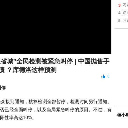
3
习
4
逆
5
习
某省城”全民检测被紧急叫停 | 中国抛售手
债 ？库德洛这样预测
6
叫停
民众接到通知，核算检测全部暂停，检测时间另行通知。
是否已经全面叫停，以及当局紧急叫停的原因。不过，有
48
阳性率高达10%。