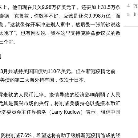
4
万
上。他们现在只欠9.98万亿美元了。还要加上31.5万条
5
川
泰德－克鲁兹，你数学不好。应该是还欠9.998万亿，而
言说，"这就像你开车冲进别人家中，然后丢一张纸钞说这
，太晚了"。也有网友说，我在这里支持克鲁兹参议员的数
三个0"。
测
3月共减持美国国债约110亿美元。但在新冠疫情之前，
美债的第二大海外持有国，仅次于日本。
撑走软的人民币汇率。疫情导致的经济影响削弱了人民
尤其是新兴市场的央行，将削减美债持仓以提振本币汇
员会主任库德洛（Larry Kudlow）表示，相信中国
资税削减7.6%，希望这将有助于缓解新冠疫情造成的经