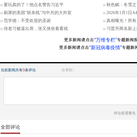
要玩真的了！他点名警告习近平
秋色赋：冬雪之
刷屏的美国“斩杀线”与中共的大外宣
2026年1月1日
范学德：不受欢迎的圣诞
真相曝光！所有
传老习被逼出席，张又侠坐着看戏
习晋升两名新上
“万维专栏”
“新冠病毒疫情”
当前新闻共有
3
条评论
分享到：
评论前需要先
全部评论