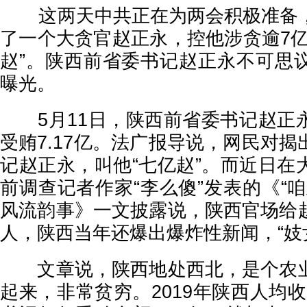
这两天中共正在为两会积极准备，
了一个大贪官赵正永，控他涉贪逾7亿
赵”。陕西前省委书记赵正永不可思
曝光。
5月11日，陕西前省委书记赵正
受贿7.17亿。法广报导说，网民对
记赵正永，叫他“七亿赵”。而近日在
前调查记者作家“李么傻”发表的《“
风流韵事》一文披露说，陕西官场给
人，陕西当年还爆出爆炸性新闻，“妓
文章说，陕西地处西北，是个农业
起来，非常贫穷。2019年陕西人均收