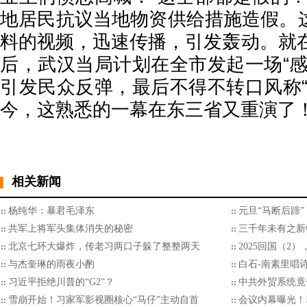
地居民抗议当地物资供给措施造假。
料的视频，迅速传播，引发轰动。就在
后，武汉当局计划在全市发起一场“感
引发民众反弹，最后不得不转口风称“
今，这熟悉的一幕在东三省又重演了
相关新闻
杨纯华：暴君毛泽东
元旦“马断后蹄
共军上将军头集体消失的秘密
三千年未有之新
北京七环大爆炸，传老习两口子躲了整整两天
2025回国（2
与杰奎琳的雨夜小酌
白石-南素里唱
习近平拒绝川普的“G2”？
中共外贸系统竟
雪崩开始！习家军影视圈核心“马仔”主动自首
会议内幕曝光！