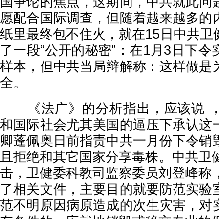
国争论的焦点，这期间，中共就此问
愿配合国际调查，但随着越来越多的
纸里最终包不住火，就在15日中共卫
了一段“公开的秘密”：在1月3日下
样本，但中共当局辩解称：这样做是
全。
《法广》的分析指出，应该说 ，
和国际社会尤其美国的逼压下承认这
卿蓬佩奥日前指责中共一月份下令销
且拒绝和其它国家分享毒株。中共卫健
击，卫健委科教司监察委员刘登峰称，
了相关文件，主要目的就要防范实验
范不明原因病原造成的次生灾害，对