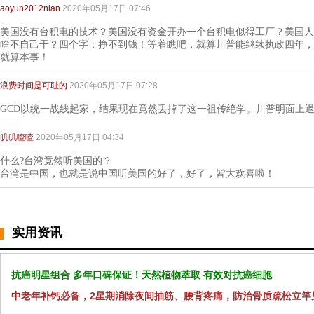
aoyun2012nian
2020年05月17日 07:46
美国没有台积电的技术？美国没有资金开办一个台积电似得工厂？美国人
啥不自己干？四个字：挣不到钱！等着瞧吧，就算川普能继续执政四年，
就算本事！
浪费时间是可耻的
2020年05月17日 07:28
GCD以统一战线起家，结果现在竟然丢掉了这一祖传绝学。川普明面上
叽叽喳喳
2020年05月17日 04:34
什么?台湾竟然听美国的？
台湾是中国，也就是说中国听美国的好了，好了，皆大欢喜啦！
实用资讯
抗癌明星组合 多年口碑保证！天然植物萃取 有效对抗癌细胞
中老年补钙必备，2星期消除夜间抽筋、腰背疼痛，防治骨质疏松立竿