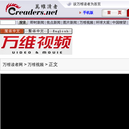
设万维读者为首页
首
页
手机版
即时新闻
|
焦点新闻
|
图片新闻
|
万维视频
|
环球大观
|
中国嘹望
|
>
> 正文
万维读者网
万维视频