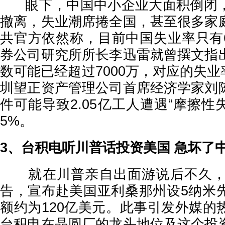
眼下，中国中小企业大面积倒闭，
撤离，失业潮席捲全国，甚至很多家
共官方依然称，目前中国失业率只有
券公司研究所所长李迅雷就曾撰文指
数可能已经超过7000万，对应的失业率
圳望正资产管理公司首席经济学家刘
件可能导致2.05亿工人遭遇“摩擦性
5%。
3、台积电听川普话投资美国 急坏了
就在川普亲自出面游说后不久，台
告，宣布赴美国亚利桑那州设5纳米
额约为120亿美元。此事引发外媒的
台积电在晶圆厂的龙头地位及这个投