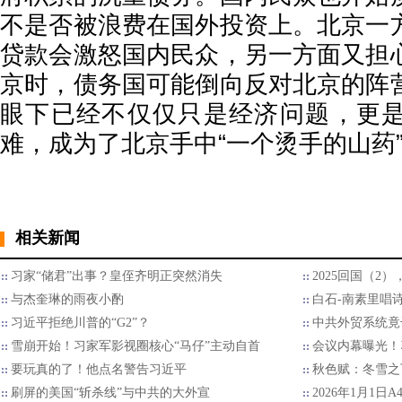
不是否被浪费在国外投资上。北京一
贷款会激怒国内民众，另一方面又担
京时，债务国可能倒向反对北京的阵
眼下已经不仅仅只是经济问题，更
难，成为了北京手中“一个烫手的山药
相关新闻
习家“储君”出事？皇侄齐明正突然消失
2025回国（2
与杰奎琳的雨夜小酌
白石-南素里唱
习近平拒绝川普的“G2”？
中共外贸系统竟
雪崩开始！习家军影视圈核心“马仔”主动自首
会议内幕曝光！
要玩真的了！他点名警告习近平
秋色赋：冬雪之
刷屏的美国“斩杀线”与中共的大外宣
2026年1月1日