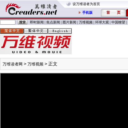
设万维读者为首页
首
页
手机版
即时新闻
|
焦点新闻
|
图片新闻
|
万维视频
|
环球大观
|
中国嘹望
|
>
> 正文
万维读者网
万维视频