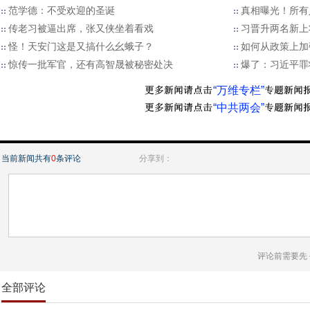
范学德：不受欢迎的圣诞
真相曝光！所有
传老习被逼出席，张又侠坐着看戏
习晋升两名新上
怪！天安门这是又搞什么幺蛾子？
如何从政策上加
惊传一批军官，还有高智晟被秘密处决
爆了：习近平罪
“万维专栏”
“中共两会”
当前新闻共有
0
条评论
分享到：
评论前需要先
全部评论