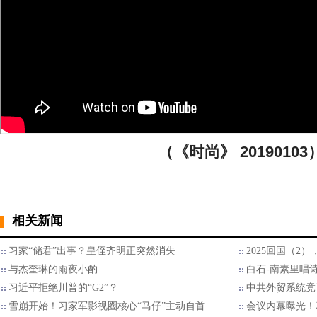
（《时尚》 20190103
相关新闻
习家“储君”出事？皇侄齐明正突然消失
2025回国（2
与杰奎琳的雨夜小酌
白石-南素里唱
习近平拒绝川普的“G2”？
中共外贸系统竟
雪崩开始！习家军影视圈核心“马仔”主动自首
会议内幕曝光！