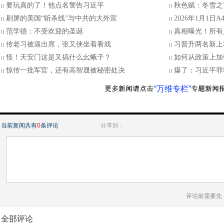
要玩真的了！他点名警告习近平
秋色赋：冬雪之
刷屏的美国“斩杀线”与中共的大外宣
2026年1月1日
范学德：不受欢迎的圣诞
真相曝光！所有
传老习被逼出席，张又侠坐着看戏
习晋升两名新上
怪！天安门这是又搞什么幺蛾子？
如何从政策上加
惊传一批军官，还有高智晟被秘密处决
爆了：习近平罪
“万维专栏”
当前新闻共有
0
条评论
分享到：
评论前需要先
全部评论