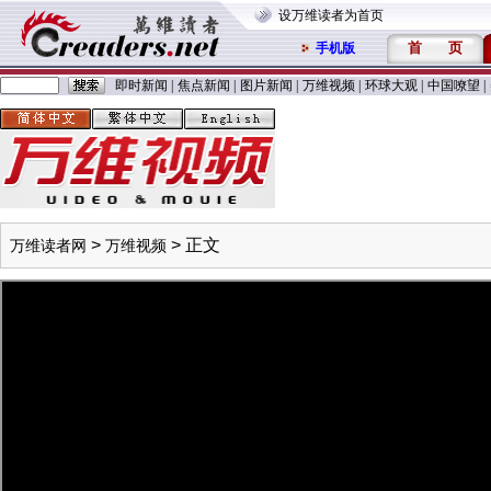
设万维读者为首页
首
页
手机版
即时新闻
|
焦点新闻
|
图片新闻
|
万维视频
|
环球大观
|
中国嘹望
|
>
> 正文
万维读者网
万维视频