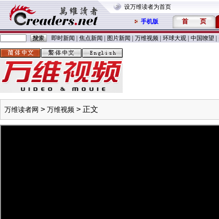
设万维读者为首页
首
页
手机版
即时新闻
|
焦点新闻
|
图片新闻
|
万维视频
|
环球大观
|
中国嘹望
|
>
> 正文
万维读者网
万维视频