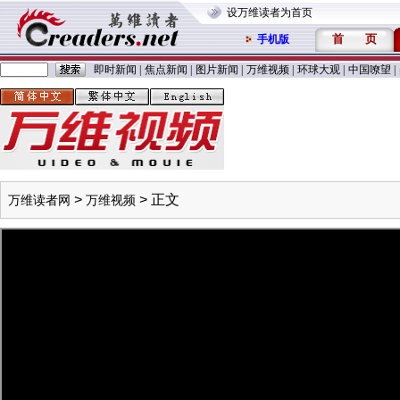
设万维读者为首页
首
页
手机版
即时新闻
|
焦点新闻
|
图片新闻
|
万维视频
|
环球大观
|
中国嘹望
|
>
> 正文
万维读者网
万维视频