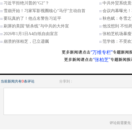
习近平拒绝川普的“G2”？
中共外贸系统竟
雪崩开始！习家军影视圈核心“马仔”主动自首
会议内幕曝光！
要玩真的了！他点名警告习近平
秋色赋：冬雪之
刷屏的美国“斩杀线”与中共的大外宣
他没想到 不怕
2026年1月1日A4白纸自由宣言
张柏芝机场暴瘦
崩溃的张柏芝，已立遗嘱
范学德：不受欢
“万维专栏”
“张柏芝”
当前新闻共有
0
条评论
分享到：
评论前需要先