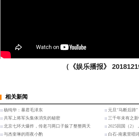
（《娱乐播报》 2018121
相关新闻
杨纯华：暴君毛泽东
元旦“马断后蹄
共军上将军头集体消失的秘密
三千年未有之新
北京七环大爆炸，传老习两口子躲了整整两天
2025回国（2
与杰奎琳的雨夜小酌
白石-南素里唱