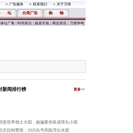
广告服务
联系我们
关于万维
论
坛
分类广告
购
物
体坛广角
|
时尚前沿
|
旅游天地
|
商业资讯
|
万维争鸣
小时新闻排行榜
更多>>
明是世界领土大国，她偏要伪装成弹丸小国
北京拉响警报：2026头号风险浮出水面