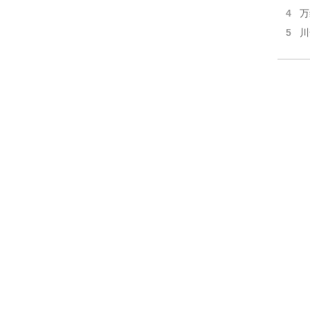
4
万
5
川