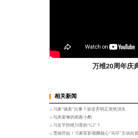
万维20周年庆
相关新闻
习家“储君”出事？皇侄齐明正突然消失
与杰奎琳的雨夜小酌
习近平拒绝川普的“G2”？
雪崩开始！习家军影视圈核心“马仔”主动自