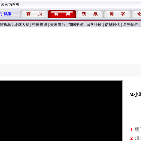
维读者为首页
首
页
新
闻
视
频
博
客
手机版
维视频
|
环球大观
|
中国嘹望
|
美国看台
|
加国要览
|
留学移民
|
信息时代
|
星光灿烂
|
24
1
明
2
爆