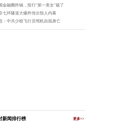
国金融圈炸锅，投行“第一美女”栽了
京七环隧道大爆炸传出惊人内幕
息：中共少校飞行员驾机自戕身亡
小时新闻排行榜
更多>>