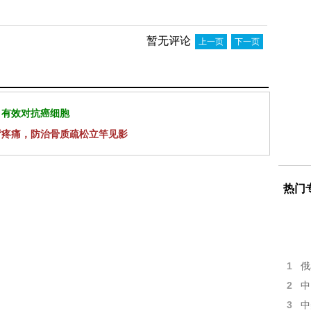
暂无评论
上一页
下一页
 有效对抗癌细胞
背疼痛，防治骨质疏松立竿见影
热门
1
俄
2
中
3
中