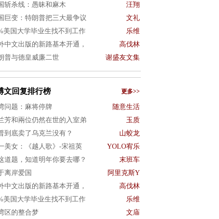
国斩杀线：愚昧和麻木
汪翔
国巨变：特朗普把三大最争议
文礼
0%美国大学毕业生找不到工作
乐维
外中文出版的新路基本开通，
高伐林
朗普与德皇威廉二世
谢盛友文集
博文回复排行榜
更多>>
湾问题：麻将停牌
随意生活
兰芳和兩位仍然在世的入室弟
玉质
普到底卖了乌克兰没有？
山蛟龙
一美女：《越人歌》-宋祖英
YOLO宥乐
这道题，知道明年你要去哪？
末班车
于离岸爱国
阿里克斯Y
外中文出版的新路基本开通，
高伐林
0%美国大学毕业生找不到工作
乐维
湾区的整合梦
文庙