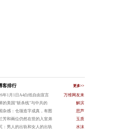
博客排行
更多>>
026年1月1日A4白纸自由宣言
万维网友来
屏的美国“斩杀线”与中共的
解滨
国杂感：仓颉造字成真，有图
思芦
兰芳和兩位仍然在世的入室弟
玉质
芃：男人的出轨和女人的出轨
水沫