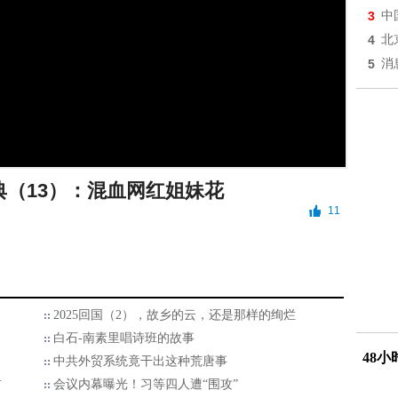
3
中
4
北
5
消
典（13）：混血网红姐妹花
11
2025回国（2），故乡的云，还是那样的绚烂
白石-南素里唱诗班的故事
48
中共外贸系统竟干出这种荒唐事
首
会议内幕曝光！习等四人遭“围攻”