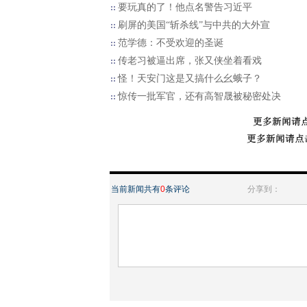
要玩真的了！他点名警告习近平
刷屏的美国“斩杀线”与中共的大外宣
范学德：不受欢迎的圣诞
传老习被逼出席，张又侠坐着看戏
怪！天安门这是又搞什么幺蛾子？
惊传一批军官，还有高智晟被秘密处决
当前新闻共有
0
条评论
分享到：