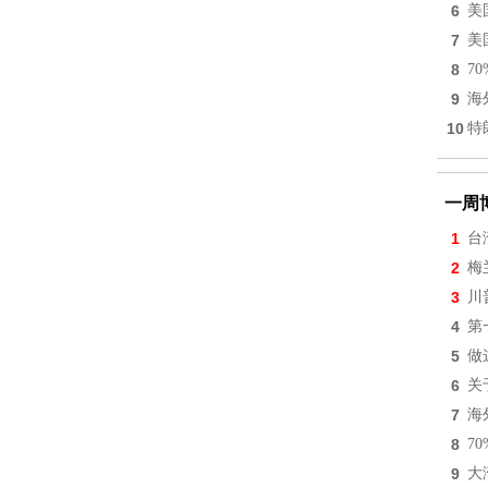
6
美
7
美
8
7
9
海
10
特
一周
1
台
2
梅
3
川
4
第
5
做
6
关
7
海
8
7
9
大