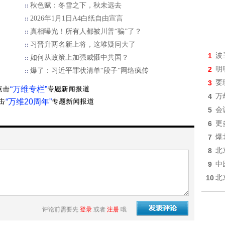
秋色赋：冬雪之下，秋未远去
2026年1月1日A4白纸自由宣言
真相曝光！所有人都被川普“骗”了？
习晋升两名新上将，这堆疑问大了
1
波
如何从政策上加强威慑中共国？
2
明
爆了：习近平罪状清单“段子”网络疯传
3
要
“万维专栏”
4
万
“万维20周年”
5
会
6
更
7
爆
8
北
9
中
10
北
评论前需要先
登录
或者
注册
哦