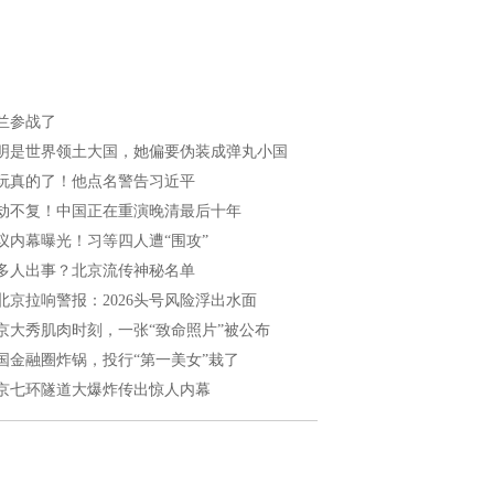
兰参战了
明是世界领土大国，她偏要伪装成弹丸小国
玩真的了！他点名警告习近平
劫不复！中国正在重演晚清最后十年
议内幕曝光！习等四人遭“围攻”
多人出事？北京流传神秘名单
北京拉响警报：2026头号风险浮出水面
京大秀肌肉时刻，一张“致命照片”被公布
国金融圈炸锅，投行“第一美女”栽了
京七环隧道大爆炸传出惊人内幕