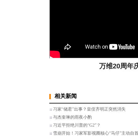
万维20周年
相关新闻
习家“储君”出事？皇侄齐明正突然消失
与杰奎琳的雨夜小酌
习近平拒绝川普的“G2”？
雪崩开始！习家军影视圈核心“马仔”主动自