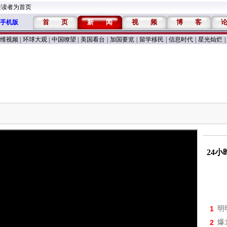
维读者为首页
首
页
新
闻
视
频
博
客
手机版
维视频
|
环球大观
|
中国嘹望
|
美国看台
|
加国要览
|
留学移民
|
信息时代
|
星光灿烂
|
24
1
明
2
爆