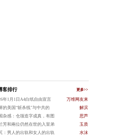
博客排行
更多>>
026年1月1日A4白纸自由宣言
万维网友来
屏的美国“斩杀线”与中共的
解滨
国杂感：仓颉造字成真，有图
思芦
兰芳和兩位仍然在世的入室弟
玉质
芃：男人的出轨和女人的出轨
水沫