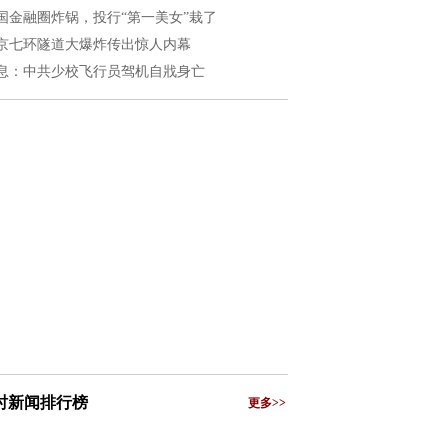
国金融圈炸锅，投行“第一美女”栽了
京七环隧道大爆炸传出惊人内幕
息：中共少校飞行员驾机自戕身亡
小时新闻排行榜
更多>>