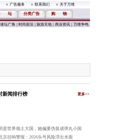
广告服务
联系我们
关于万维
论
坛
分类广告
购
物
体坛广角
|
时尚前沿
|
旅游天地
|
商业资讯
|
万维争鸣
小时新闻排行榜
更多>>
明是世界领土大国，她偏要伪装成弹丸小国
北京拉响警报：2026头号风险浮出水面