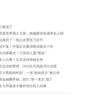
兰参战了
明是世界领土大国，她偏要伪装成弹丸小国
玩真的了！他点名警告习近平
劫不复！中国正在重演晚清最后十年
议内幕曝光！习等四人遭“围攻”
多人出事？北京流传神秘名单
北京拉响警报：2026头号风险浮出水面
京大秀肌肉时刻，一张“致命照片”被公布
国金融圈炸锅，投行“第一美女”栽了
京七环隧道大爆炸传出惊人内幕