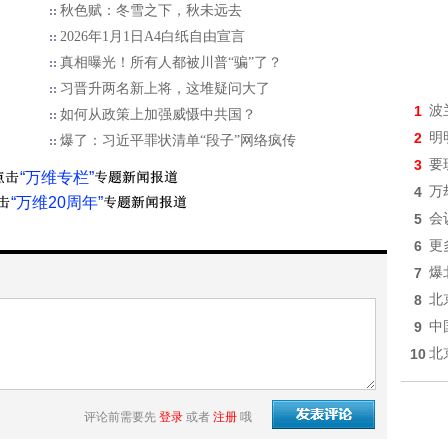
秋色赋：冬雪之下，秋未远去
2026年1月1日A4白纸自由宣言
真相曝光！所有人都被川普“骗”了？
习晋升两名新上将，这堆疑问大了
1
波
如何从政策上加强威慑中共国？
2
明
爆了：习近平罪状清单“段子”网络疯传
3
要
“万维专栏”
4
万
“万维20周年”
5
会
6
更
7
爆
8
北
9
中
10
北
评论前需要先
登录
或者
注册
哦