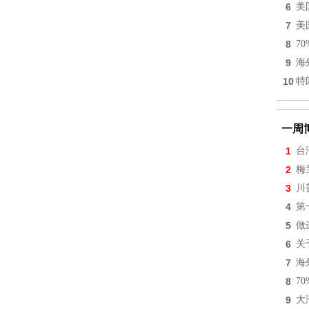
6
美
7
美
8
7
9
海
10
特
一周
1
台
2
梅
3
川
4
第
5
做
6
关
7
海
8
7
9
大