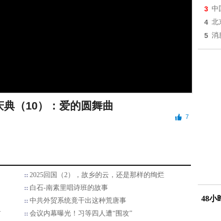
3
中
4
北
5
消
庆典（10）：爱的圆舞曲
7
2025回国（2），故乡的云，还是那样的绚烂
白石-南素里唱诗班的故事
48
中共外贸系统竟干出这种荒唐事
首
会议内幕曝光！习等四人遭“围攻”