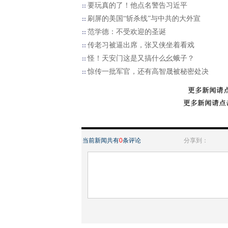
要玩真的了！他点名警告习近平
刷屏的美国“斩杀线”与中共的大外宣
范学德：不受欢迎的圣诞
传老习被逼出席，张又侠坐着看戏
怪！天安门这是又搞什么幺蛾子？
惊传一批军官，还有高智晟被秘密处决
当前新闻共有
0
条评论
分享到：