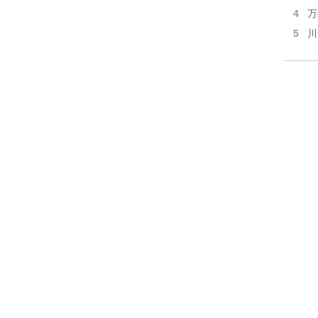
4
万
5
川