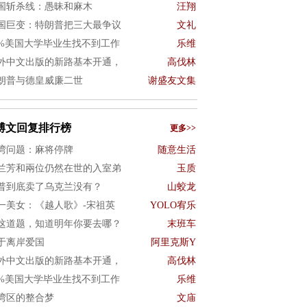
国斩杀线：愚昧和麻木
汪翔
国巨变：特朗普把三大最争议
文礼
0%美国大学毕业生找不到工作
乐维
外中文出版的新路基本开通，
高伐林
朗普与德皇威廉二世
谢盛友文集
博文回复排行榜
更多>>
湾问题：麻将停牌
随意生活
兰芳和兩位仍然在世的入室弟
玉质
普到底卖了乌克兰没有？
山蛟龙
一美女：《越人歌》-宋祖英
YOLO宥乐
这道题，知道明年你要去哪？
末班车
于离岸爱国
阿里克斯Y
外中文出版的新路基本开通，
高伐林
0%美国大学毕业生找不到工作
乐维
湾区的整合梦
文庙