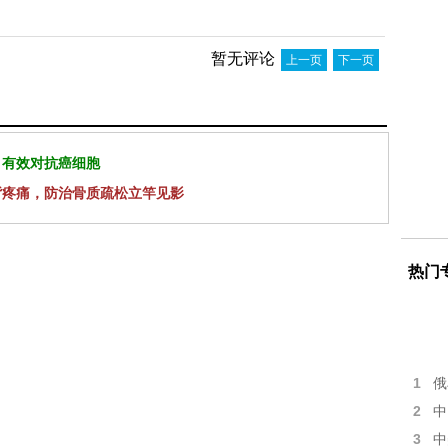
暂无评论
上一页
下一页
 有效对抗癌细胞
背疼痛，防治骨质疏松立竿见影
热门
1
俄
2
中
3
中