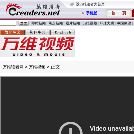
设万维读者为首页
首
页
手机版
即时新闻
|
焦点新闻
|
图片新闻
|
万维视频
|
环球大观
|
中国嘹望
|
>
> 正文
万维读者网
万维视频