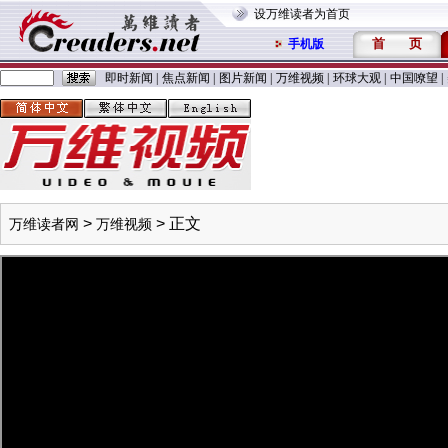
设万维读者为首页
首
页
手机版
即时新闻
|
焦点新闻
|
图片新闻
|
万维视频
|
环球大观
|
中国嘹望
|
>
> 正文
万维读者网
万维视频