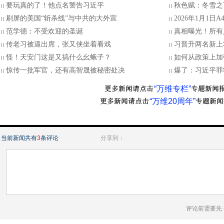
要玩真的了！他点名警告习近平
秋色赋：冬雪之
刷屏的美国“斩杀线”与中共的大外宣
2026年1月1日
范学德：不受欢迎的圣诞
真相曝光！所有
传老习被逼出席，张又侠坐着看戏
习晋升两名新上
怪！天安门这是又搞什么幺蛾子？
如何从政策上加
惊传一批军官，还有高智晟被秘密处决
爆了：习近平罪
“万维专栏”
“万维20周年”
当前新闻共有
3
条评论
分享到：
评论前需要先