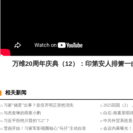
万维20周年庆典（12）：印第安人排箫
相关新闻
习家“储君”出事？皇侄齐明正突然消失
2025回国（2
与杰奎琳的雨夜小酌
白石-南素里唱
习近平拒绝川普的“G2”？
中共外贸系统竟
雪崩开始！习家军影视圈核心“马仔”主动自首
会议内幕曝光！