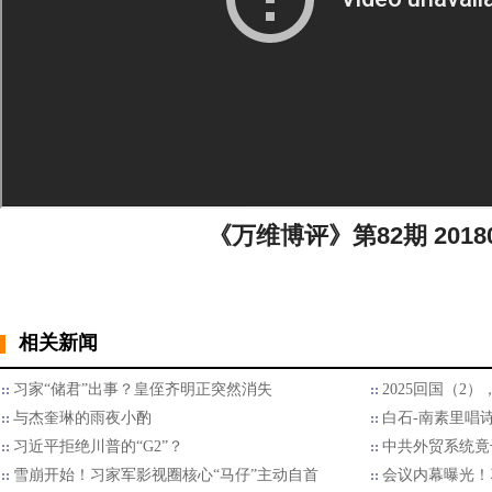
《万维博评》第82期 20180
相关新闻
习家“储君”出事？皇侄齐明正突然消失
2025回国（2
与杰奎琳的雨夜小酌
白石-南素里唱
习近平拒绝川普的“G2”？
中共外贸系统竟
雪崩开始！习家军影视圈核心“马仔”主动自首
会议内幕曝光！