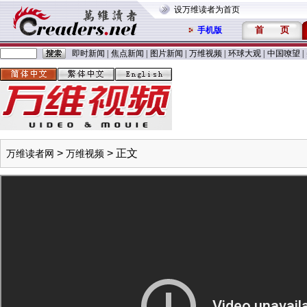
设万维读者为首页
首
页
手机版
即时新闻
|
焦点新闻
|
图片新闻
|
万维视频
|
环球大观
|
中国嘹望
|
>
> 正文
万维读者网
万维视频