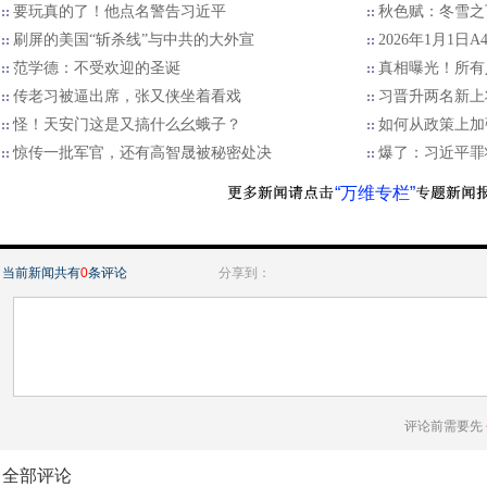
要玩真的了！他点名警告习近平
秋色赋：冬雪之
刷屏的美国“斩杀线”与中共的大外宣
2026年1月1日
范学德：不受欢迎的圣诞
真相曝光！所有
传老习被逼出席，张又侠坐着看戏
习晋升两名新上
怪！天安门这是又搞什么幺蛾子？
如何从政策上加
惊传一批军官，还有高智晟被秘密处决
爆了：习近平罪
“万维专栏”
当前新闻共有
0
条评论
分享到：
评论前需要先
全部评论