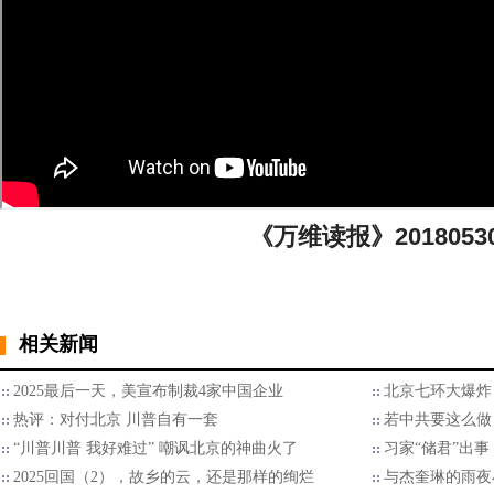
《万维读报》2018053
相关新闻
2025最后一天，美宣布制裁4家中国企业
北京七环大爆炸
热评：对付北京 川普自有一套
若中共要这么做
“川普川普 我好难过” 嘲讽北京的神曲火了
习家“储君”出
2025回国（2），故乡的云，还是那样的绚烂
与杰奎琳的雨夜