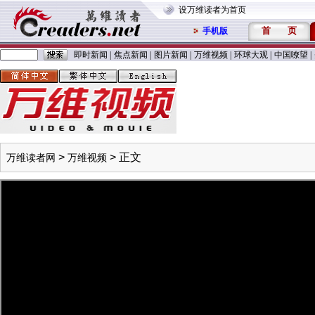
设万维读者为首页
首
页
手机版
即时新闻
|
焦点新闻
|
图片新闻
|
万维视频
|
环球大观
|
中国嘹望
|
>
> 正文
万维读者网
万维视频