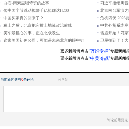
白石-南素里唱诗班的故事
习近平拒绝川普的
传中国字节跳动拟砸千亿抢辉达H200
北京围台军演之
中国买家真的回来了？
危机四伏 202
稀土之后，北京把它推上地缘政治前线
中共外贸系统竟
美军最担心的事，正在北极发生
雪崩开始！习家
这家美国初创公司，可能是未来北京的眼中钉
卫星拍到了！大
“万维专栏”
“中美冷战”
当前新闻共有
0
条评论
分享到：
评论前需要先